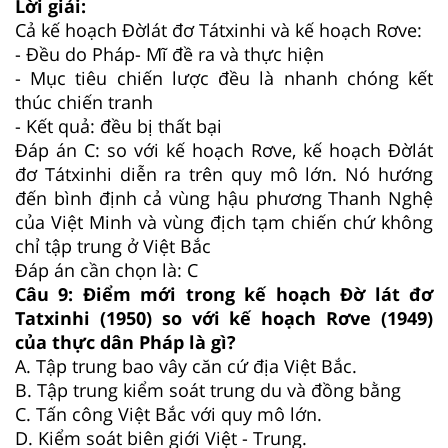
Lời giải:
Cả kế hoạch Đờlát đơ Tátxinhi và kế hoạch Rơve:
- Đều do Pháp- Mĩ đề ra và thực hiện
- Mục tiêu chiến lược đều là nhanh chóng kết
thúc chiến tranh
- Kết quả: đều bị thất bại
Đáp án C: so với kế hoạch Rơve, kế hoạch Đờlát
đơ Tátxinhi diễn ra trên quy mô lớn. Nó hướng
đến bình định cả vùng hậu phương Thanh Nghệ
của Việt Minh và vùng địch tạm chiến chứ không
chỉ tập trung ở Việt Bắc
Đáp án cần chọn là: C
Câu 9:
Điểm mới trong kế hoạch Đờ lát đơ
Tatxinhi (1950) so với kế hoạch Rơve (1949)
của thực dân Pháp là gì?
A.
Tập trung bao vây căn cứ địa Việt Bắc.
B.
Tập trung kiểm soát trung du và đồng bằng
C.
Tấn công Việt Bắc với quy mô lớn.
D.
Kiểm soát biên giới Việt - Trung.