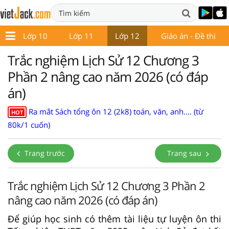
9
Lớp 10
Lớp 11
Lớp 12
Giáo án - Đề thi
Trắc nghiệm Lịch Sử 12 Chương 3
Phần 2 nâng cao năm 2026 (có đáp
án)
Ra mắt Sách tổng ôn 12 (2k8) toán, văn, anh.... (từ
HOT
80k/1 cuốn)
Trang trước
Trang sau
Trắc nghiệm Lịch Sử 12 Chương 3 Phần 2
nâng cao năm 2026 (có đáp án)
Để giúp học sinh có thêm tài liệu tự luyện ôn thi