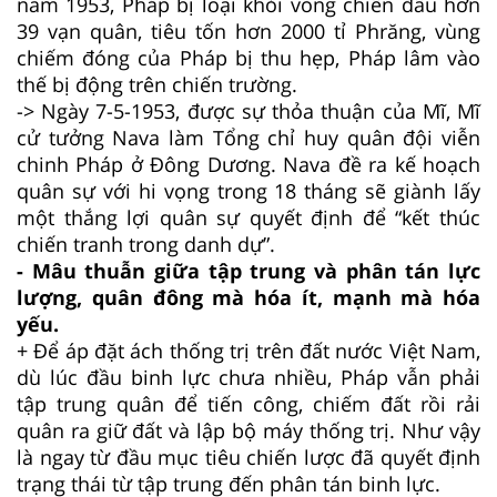
năm 1953, Pháp bị loại khỏi vòng chiến đấu hơn
39 vạn quân, tiêu tốn hơn 2000 tỉ Phrăng, vùng
chiếm đóng của Pháp bị thu hẹp, Pháp lâm vào
thế bị động trên chiến trường.
-> Ngày 7-5-1953, được sự thỏa thuận của Mĩ, Mĩ
cử tưởng Nava làm Tổng chỉ huy quân đội viễn
chinh Pháp ở Đông Dương. Nava đề ra kế hoạch
quân sự với hi vọng trong 18 tháng sẽ giành lấy
một thắng lợi quân sự quyết định để “kết thúc
chiến tranh trong danh dự”.
- Mâu thuẫn giữa tập trung và phân tán lực
lượng, quân đông mà hóa ít, mạnh mà hóa
yếu.
+ Để áp đặt ách thống trị trên đất nước Việt Nam,
dù lúc đầu binh lực chưa nhiều, Pháp vẫn phải
tập trung quân để tiến công, chiếm đất rồi rải
quân ra giữ đất và lập bộ máy thống trị. Như vậy
là ngay từ đầu mục tiêu chiến lược đã quyết định
trạng thái từ tập trung đến phân tán binh lực.