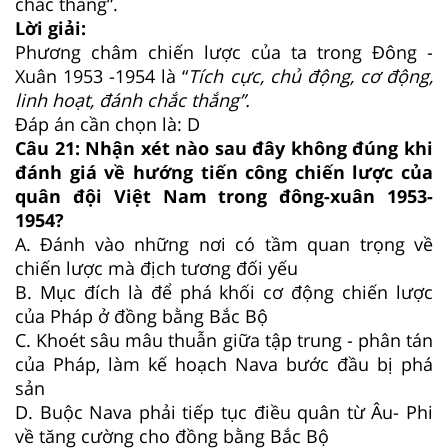
chắc thắng”.
Lời giải:
Phương châm chiến lược của ta trong Đông -
Xuân 1953 -1954 là “
Tích cực, chủ động, cơ động,
linh hoạt, đánh chắc thắng”.
Đáp án cần chọn là: D
Câu 21:
Nhận xét nào sau đây không đúng khi
đánh giá về hướng tiến công chiến lược của
quân đội Việt Nam trong đông-xuân 1953-
1954?
A.
Đánh vào những nơi có tầm quan trọng về
chiến lược mà địch tương đối yếu
B.
Mục đích là để phá khối cơ động chiến lược
của Pháp ở đồng bằng Bắc Bộ
C.
Khoét sâu mâu thuẫn giữa tập trung - phân tán
của Pháp, làm kế hoạch Nava bước đầu bị phá
sản
D.
Buộc Nava phải tiếp tục điều quân từ Âu- Phi
về tăng cường cho đồng bằng Bắc Bộ