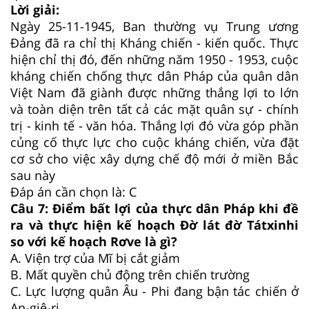
Lời giải:
Ngày 25-11-1945, Ban thường vụ Trung ương
Đảng đã ra chỉ thị Kháng chiến - kiến quốc. Thực
hiện chỉ thị đó, đến những năm 1950 - 1953, cuộc
kháng chiến chống thực dân Pháp của quân dân
Việt Nam đã giành được những thắng lợi to lớn
và toàn diện trên tất cả các mặt quân sự - chính
trị - kinh tế - văn hóa. Thắng lợi đó vừa góp phần
củng cố thực lực cho cuộc kháng chiến, vừa đặt
cơ sở cho việc xây dựng chế độ mới ở miền Bắc
sau này
Đáp án cần chọn là: C
Câu 7:
Điểm bất lợi của thực dân Pháp khi đề
ra và thực hiện kế hoạch Đờ lát đờ Tátxinhi
so với kế hoạch Rơve là gì?
A.
Viện trợ của Mĩ bị cắt giảm
B.
Mất quyền chủ động trên chiến trường
C.
Lực lượng quân Âu - Phi đang bận tác chiến ở
An-giê-ri