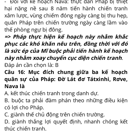
- Đối với kế hoạch Nava: thực dân Pháp bị thiệt
hại nặng nề sau 8 năm tiến hành chiến tranh
xâm lược, vùng chiếm đóng ngày càng bị thu hẹp,
quân Pháp trên chiến trường ngày càng lầm vào
thế phòng ngự bị đông.
=> Pháp thực hiện kế hoạch này nhằm khắc
phục các khó khăn nêu trên, đồng thời với đó
là sức ép của Mĩ buộc phải tiến hành kế hoạch
này nhằm xoay chuyển cục diện chiến tranh
.
Đáp án cần chọn là: B
Câu 16:
Mục đích chung giữa ba kế hoạch
quân sự của Pháp: Đờ Lát đơ Tátxinhi, Rơve,
Nava là
A.
kết thúc chiến tranh trong danh dự.
B.
buộc ta phải đàm phán theo những điều kiện
có lợi cho Pháp.
C.
giành thế chủ động trên chiến trường.
D.
giành thắng lợi quyết định, nhanh chóng kết
thúc chiến tranh.