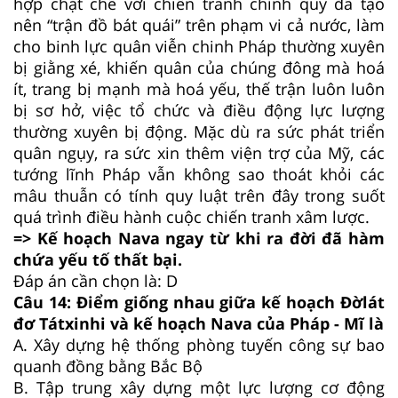
hợp chặt chẽ với chiến tranh chính quy đã tạo
nên “trận đồ bát quái” trên phạm vi cả nước, làm
cho binh lực quân viễn chinh Pháp thường xuyên
bị giằng xé, khiến quân của chúng đông mà hoá
ít, trang bị mạnh mà hoá yếu, thế trận luôn luôn
bị sơ hở, việc tổ chức và điều động lực lượng
thường xuyên bị động. Mặc dù ra sức phát triển
quân ngụy, ra sức xin thêm viện trợ của Mỹ, các
tướng lĩnh Pháp vẫn không sao thoát khỏi các
mâu thuẫn có tính quy luật trên đây trong suốt
quá trình điều hành cuộc chiến tranh xâm lược.
=> Kế hoạch Nava ngay từ khi ra đời đã hàm
chứa yếu tố thất bại.
Đáp án cần chọn là: D
Câu 14:
Điểm giống nhau giữa kế hoạch Đờlát
đơ Tátxinhi và kế hoạch Nava của Pháp - Mĩ là
A.
Xây dựng hệ thống phòng tuyến công sự bao
quanh đồng bằng Bắc Bộ
B.
Tập trung xây dựng một lực lượng cơ động