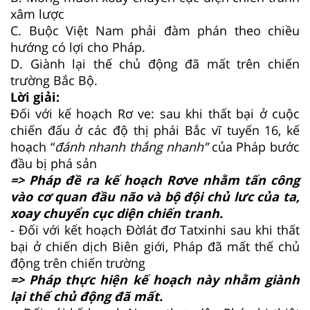
xâm lược
C.
Buộc Việt Nam phải đàm phán theo chiều
hướng có lợi cho Pháp.
D.
Giành lại thế chủ động đã mất trên chiến
trường Bắc Bộ.
Lời giải:
Đối với kế hoạch Rơ ve: sau khi thất bại ở cuộc
chiến đấu ở các độ thị phái Bắc vĩ tuyến 16, kế
hoạch “
đánh nhanh thắng nhanh”
của Pháp bước
đầu bị phá sản
=> Pháp đề ra kế hoạch Rơve nhằm tấn công
vào cơ quan đầu não và bộ đội chủ lưc của ta,
xoay chuyển cục diện chiến tranh.
- Đối với kết hoạch Đờlát đơ Tatxinhi sau khi thất
bại ở chiến dịch Biên giới, Pháp đã mất thế chủ
động trên chiến trường
=> Pháp thực hiện kế hoạch này nhằm giành
lại thế chủ động đã mất.