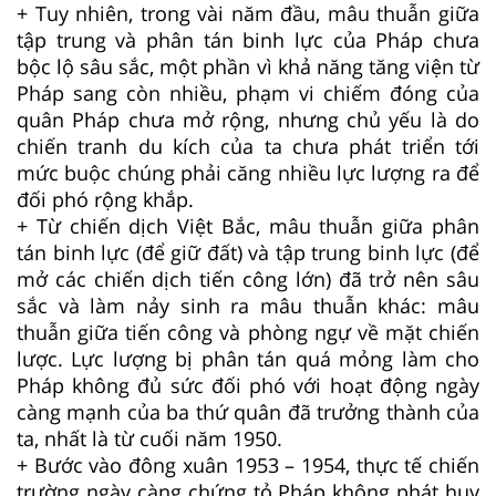
+ Tuy nhiên, trong vài năm đầu, mâu thuẫn giữa
tập trung và phân tán binh lực của Pháp chưa
bộc lộ sâu sắc, một phần vì khả năng tăng viện từ
Pháp sang còn nhiều, phạm vi chiếm đóng của
quân Pháp chưa mở rộng, nhưng chủ yếu là do
chiến tranh du kích của ta chưa phát triển tới
mức buộc chúng phải căng nhiều lực lượng ra để
đối phó rộng khắp.
+ Từ chiến dịch Việt Bắc, mâu thuẫn giữa phân
tán binh lực (để giữ đất) và tập trung binh lực (để
mở các chiến dịch tiến công lớn) đã trở nên sâu
sắc và làm nảy sinh ra mâu thuẫn khác: mâu
thuẫn giữa tiến công và phòng ngự về mặt chiến
lược. Lực lượng bị phân tán quá mỏng làm cho
Pháp không đủ sức đối phó với hoạt động ngày
càng mạnh của ba thứ quân đã trưởng thành của
ta, nhất là từ cuối năm 1950.
+ Bước vào đông xuân 1953 – 1954, thực tế chiến
trường ngày càng chứng tỏ Pháp không phát huy