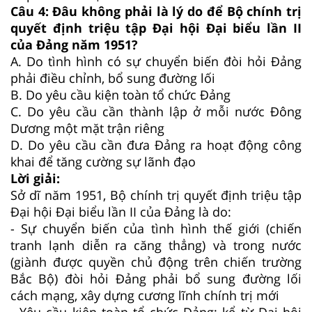
Câu 4:
Đâu không phải là lý do để Bộ chính trị
quyết định triệu tập Đại hội Đại biểu lần II
của Đảng năm 1951?
A.
Do tình hình có sự chuyển biến đòi hỏi Đảng
phải điều chỉnh, bổ sung đường lối
B.
Do yêu cầu kiện toàn tổ chức Đảng
C.
Do yêu cầu cần thành lập ở mỗi nước Đông
Dương một mặt trận riêng
D.
Do yêu cầu cần đưa Đảng ra hoạt động công
khai để tăng cường sự lãnh đạo
Lời giải:
Sở dĩ năm 1951, Bộ chính trị quyết định triệu tập
Đại hội Đại biểu lần II của Đảng là do:
- Sự chuyển biến của tình hình thế giới (chiến
tranh lạnh diễn ra căng thẳng) và trong nước
(giành được quyền chủ động trên chiến trường
Bắc Bộ) đòi hỏi Đảng phải bổ sung đường lối
cách mạng, xây dựng cương lĩnh chính trị mới
- Yêu cầu kiện toàn tổ chức Đảng: kể từ Đại hội