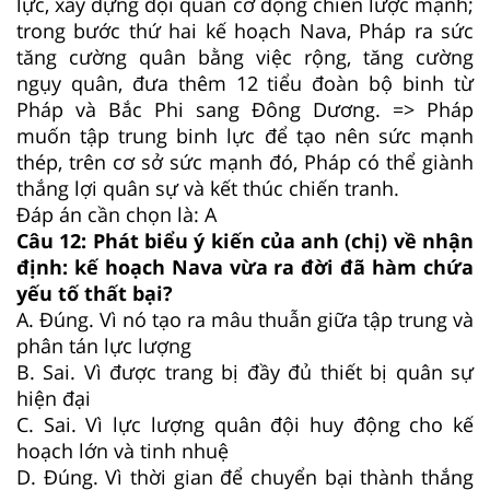
lực, xây dựng đội quân cơ động chiến lược mạnh;
trong bước thứ hai kế hoạch Nava, Pháp ra sức
tăng cường quân bằng việc rộng, tăng cường
ngụy quân, đưa thêm 12 tiểu đoàn bộ binh từ
Pháp và Bắc Phi sang Đông Dương. => Pháp
muốn tập trung binh lực để tạo nên sức mạnh
thép, trên cơ sở sức mạnh đó, Pháp có thể giành
thắng lợi quân sự và kết thúc chiến tranh.
Đáp án cần chọn là: A
Câu 12:
Phát biểu ý kiến của anh (chị) về nhận
định: kế hoạch Nava vừa ra đời đã hàm chứa
yếu tố thất bại?
A.
Đúng. Vì nó tạo ra mâu thuẫn giữa tập trung và
phân tán lực lượng
B.
Sai. Vì được trang bị đầy đủ thiết bị quân sự
hiện đại
C.
Sai. Vì lực lượng quân đội huy động cho kế
hoạch lớn và tinh nhuệ
D.
Đúng. Vì thời gian để chuyển bại thành thắng