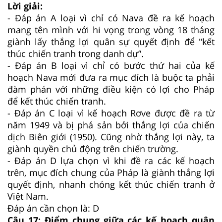
Lời giải:
- Đáp án A loại vì chỉ có Nava đề ra kế hoạch
mang tên mình với hi vọng trong vòng 18 tháng
giành lấy thắng lợi quân sự quyết định để "kết
thúc chiến tranh trong danh dự”.
- Đáp án B loại vì chỉ có bước thứ hai của kế
hoạch Nava mới đưa ra mục đích là buộc ta phải
đàm phán với những điều kiện có lợi cho Pháp
để kết thúc chiến tranh.
- Đáp án C loại vì kế hoạch Rơve được đề ra từ
năm 1949 và bị phá sản bởi thắng lợi của chiến
dịch Biên giới (1950). Cũng nhờ thắng lợi này, ta
giành quyền chủ động trên chiến trường.
- Đáp án D lựa chọn vì khi đề ra các kế hoạch
trên, mục đích chung của Pháp là giành thắng lợi
quyết định, nhanh chóng kết thúc chiến tranh ở
Việt Nam.
Đáp án cần chọn là: D
Câu 17:
Điểm chung giữa các kế hoạch quân