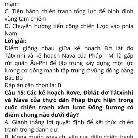
mạnh
C.
Tiến hành chiến tranh tổng lực để bình định
vùng tạm chiếm
D.
Chuyển hướng tiến công chiến lược vào phía
Nam
Lời giải:
Điểm giống nhau giữa kế hoạch Đờ lát đơ
Tátxinhi và kế hoạch Nava của Pháp - Mĩ là gấp
rút quân Âu-Phi để tập trung xây dựng một lực
lượng cơ động mạnh tập trung ở vùng đồng bằng
Bắc Bộ
Đáp án cần chọn là: B
Câu 15:
Các kế hoạch Rơve, Đờlát đơ Tátxinhi
và Nava của thực dân Pháp thực hiện trong
cuộc chiến tranh xâm lược Đông Dương có
điểm chung nào dưới đây?
A.
Giành thắng lợi quyết định để kết thúc chiến
tranh trong danh dự.
B.
Mong muốn xoay chuyển cục diện chiến tranh