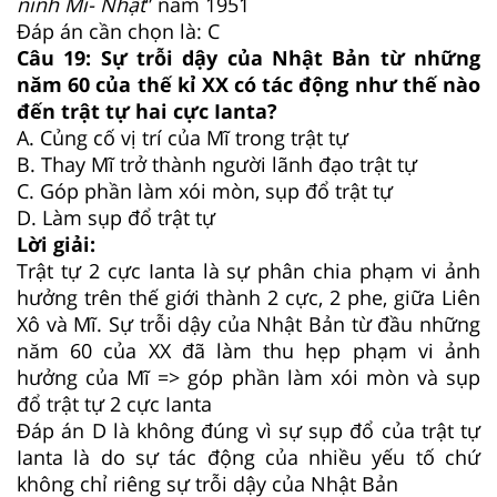
ninh Mĩ- Nhật
” năm 1951
Đáp án cần chọn là: C
Câu 19:
Sự trỗi dậy của Nhật Bản từ những
năm 60 của thế kỉ XX có tác động như thế nào
đến trật tự hai cực Ianta?
A.
Củng cố vị trí của Mĩ trong trật tự
B.
Thay Mĩ trở thành người lãnh đạo trật tự
C.
Góp phần làm xói mòn, sụp đổ trật tự
D.
Làm sụp đổ trật tự
Lời giải:
Trật tự 2 cực Ianta là sự phân chia phạm vi ảnh
hưởng trên thế giới thành 2 cực, 2 phe, giữa Liên
Xô và Mĩ. Sự trỗi dậy của Nhật Bản từ đầu những
năm 60 của XX đã làm thu hẹp phạm vi ảnh
hưởng của Mĩ => góp phần làm xói mòn và sụp
đổ trật tự 2 cực Ianta
Đáp án D là không đúng vì sự sụp đổ của trật tự
Ianta là do sự tác động của nhiều yếu tố chứ
không chỉ riêng sự trỗi dậy của Nhật Bản