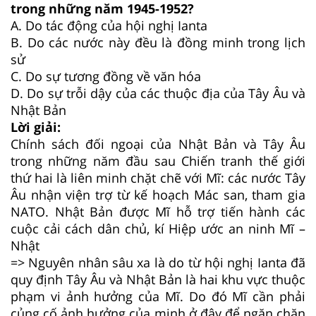
trong những năm 1945-1952?
A.
Do tác động của hội nghị Ianta
B.
Do các nước này đều là đồng minh trong lịch
sử
C.
Do sự tương đồng về văn hóa
D.
Do sự trỗi dậy của các thuộc địa của Tây Âu và
Nhật Bản
Lời giải:
Chính sách đối ngoại của Nhật Bản và Tây Âu
trong những năm đầu sau Chiến tranh thế giới
thứ hai là liên minh chặt chẽ với Mĩ: các nước Tây
Âu nhận viện trợ từ kế hoạch Mác san, tham gia
NATO. Nhật Bản được Mĩ hỗ trợ tiến hành các
cuộc cải cách dân chủ, kí Hiệp ước an ninh Mĩ –
Nhật
=> Nguyên nhân sâu xa là do từ hội nghị Ianta đã
quy định Tây Âu và Nhật Bản là hai khu vực thuộc
phạm vi ảnh hưởng của Mĩ. Do đó Mĩ cần phải
củng cố ảnh hưởng của minh ở đây để ngăn chặn