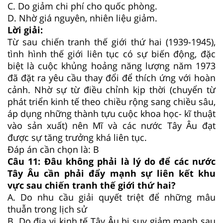
C.
Do giảm chi phí cho quốc phòng.
D.
Nhờ giá nguyên, nhiên liệu giảm.
Lời giải:
Từ sau chiến tranh thế giới thứ hai (1939-1945),
tình hình thế giới liên tục có sự biến động, đặc
biệt là cuộc khủng hoảng năng lượng năm 1973
đã đặt ra yêu cầu thay đổi để thích ứng với hoàn
cảnh. Nhờ sự từ điều chỉnh kịp thời (chuyển từ
phát triển kinh tế theo chiều rộng sang chiều sâu,
áp dụng những thành tựu cuộc khoa học- kĩ thuật
vào sản xuất) nên Mĩ và các nước Tây Âu đạt
được sự tăng trưởng khá liên tục.
Đáp án cần chọn là: B
Câu 11:
Đâu không phải là lý do để các nước
Tây Âu cần phải đẩy mạnh sự liên kết khu
vực sau chiến tranh thế giới thứ hai?
A.
Do nhu cầu giải quyết triệt để những mâu
thuẫn trong lịch sử
B.
Do địa vị kinh tế Tây Âu bị suy giảm mạnh sau