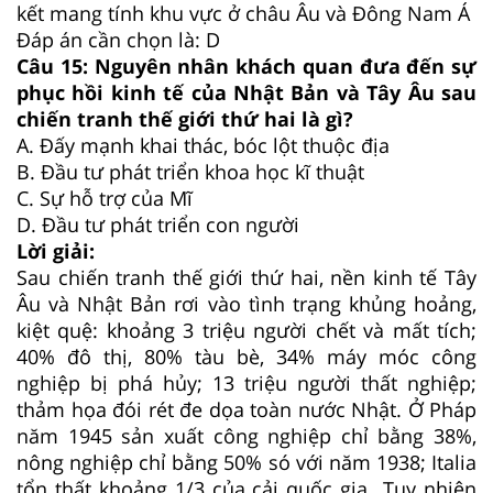
kết mang tính khu vực ở châu Âu và Đông Nam Á
Đáp án cần chọn là: D
Câu 15:
Nguyên nhân khách quan đưa đến sự
phục hồi kinh tế của Nhật Bản và Tây Âu sau
chiến tranh thế giới thứ hai là gì?
A.
Đấy mạnh khai thác, bóc lột thuộc địa
B.
Đầu tư phát triển khoa học kĩ thuật
C.
Sự hỗ trợ của Mĩ
D.
Đầu tư phát triển con người
Lời giải:
Sau chiến tranh thế giới thứ hai, nền kinh tế Tây
Âu và Nhật Bản rơi vào tình trạng khủng hoảng,
kiệt quệ: khoảng 3 triệu người chết và mất tích;
40% đô thị, 80% tàu bè, 34% máy móc công
nghiệp bị phá hủy; 13 triệu người thất nghiệp;
thảm họa đói rét đe dọa toàn nước Nhật. Ở Pháp
năm 1945 sản xuất công nghiệp chỉ bằng 38%,
nông nghiệp chỉ bằng 50% só với năm 1938; Italia
tổn thất khoảng 1/3 của cải quốc gia…Tuy nhiên