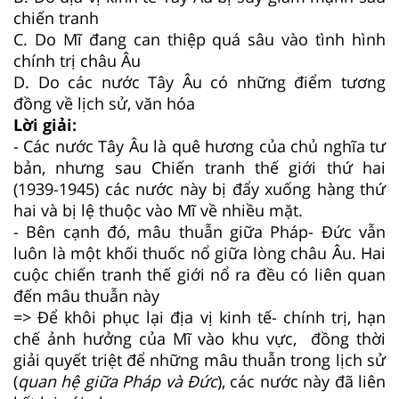
chiến tranh
C.
Do Mĩ đang can thiệp quá sâu vào tình hình
chính trị châu Âu
D.
Do các nước Tây Âu có những điểm tương
đồng về lịch sử, văn hóa
Lời giải:
- Các nước Tây Âu là quê hương của chủ nghĩa tư
bản, nhưng sau Chiến tranh thế giới thứ hai
(1939-1945) các nước này bị đẩy xuống hàng thứ
hai và bị lệ thuộc vào Mĩ về nhiều mặt.
- Bên cạnh đó, mâu thuẫn giữa Pháp- Đức vẫn
luôn là một khối thuốc nổ giữa lòng châu Âu. Hai
cuộc chiến tranh thế giới nổ ra đều có liên quan
đến mâu thuẫn này
=> Để khôi phục lại địa vị kinh tế- chính trị, hạn
chế ảnh hưởng của Mĩ vào khu vực, đồng thời
giải quyết triệt để những mâu thuẫn trong lịch sử
(
quan hệ giữa Pháp và Đức
), các nước này đã liên