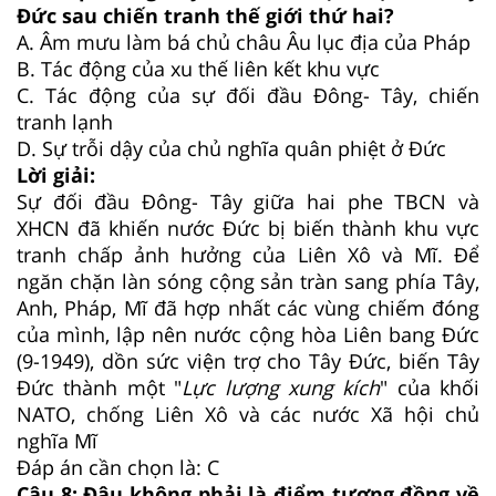
Đức sau chiến tranh thế giới thứ hai?
A. Âm mưu làm bá chủ châu Âu lục địa của Pháp
B.
Tác động của xu thế liên kết khu vực
C.
Tác động của sự đối đầu Đông- Tây, chiến
tranh lạnh
D.
Sự trỗi dậy của chủ nghĩa quân phiệt ở Đức
Lời giải:
Sự đối đầu Đông- Tây giữa hai phe TBCN và
XHCN đã khiến nước Đức bị biến thành khu vực
tranh chấp ảnh hưởng của Liên Xô và Mĩ. Để
ngăn chặn làn sóng cộng sản tràn sang phía Tây,
Anh, Pháp, Mĩ đã hợp nhất các vùng chiếm đóng
của mình, lập nên nước cộng hòa Liên bang Đức
(9-1949), dồn sức viện trợ cho Tây Đức, biến Tây
Đức thành một "
Lực lượng xung kích
" của khối
NATO, chống Liên Xô và các nước Xã hội chủ
nghĩa Mĩ
Đáp án cần chọn là: C
Câu 8:
Đâu không phải là điểm tương đồng về