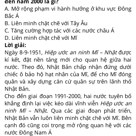
đến năm 2000 là gì?
A.
Mở rộng phạm vi hành hưởng ở khu vực Đông
Bắc Á
B.
Liên minh chặt chẽ với Tây Âu
C.
Tăng cường hợp tác với các nước châu Á
D.
Liên minh chặt chẽ với Mĩ
Lời giải:
Ngày 8-9-1951,
Hiệp ước an ninh Mĩ – Nhật
được
kí kết, đặt nền tảng mới cho quan hệ giữa hai
nước. Theo đó, Nhật Bản chấp nhận đứng dưới
chiếc ô bảo hộ hạt nhân của Mĩ, để cho Mĩ đóng
quân và xây dựng căn cứ quân sự trên lãnh thổ
Nhật Bản.
Cho đến giai đoạn 1991-2000, hai nước tuyên bố
khẳng định lại việc kéo dài vĩnh viễn
Hiệp ước an
ninh Mĩ – Nhật
. Qua các giai đoạn phát triển,
Nhật Bản vẫn luôn liên minh chặt chẽ với Mĩ. Bên
cạnh đó cũng coi trọng mở rộng quan hệ với các
nước Đông Nam Á