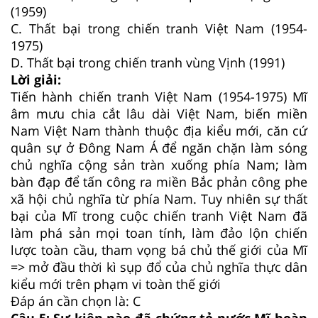
(1959)
C.
Thất bại trong chiến tranh Việt Nam (1954-
1975)
D.
Thất bại trong chiến tranh vùng Vịnh (1991)
Lời giải:
Tiến hành chiến tranh Việt Nam (1954-1975) Mĩ
âm mưu chia cắt lâu dài Việt Nam, biến miền
Nam Việt Nam thành thuộc địa kiểu mới, căn cứ
quân sự ở Đông Nam Á để ngăn chặn làm sóng
chủ nghĩa cộng sản tràn xuống phía Nam; làm
bàn đạp để tấn công ra miền Bắc phản công phe
xã hội chủ nghĩa từ phía Nam. Tuy nhiên sự thất
bại của Mĩ trong cuộc chiến tranh Việt Nam đã
làm phá sản mọi toan tính, làm đảo lộn chiến
lược toàn cầu, tham vọng bá chủ thế giới của Mĩ
=> mở đầu thời kì sụp đổ của chủ nghĩa thực dân
kiểu mới trên phạm vi toàn thế giới
Đáp án cần chọn là: C
Câu 5:
Sự kiện nào đã chứng tỏ nước Mĩ hoàn