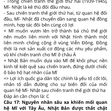
- Trong chiến tranh thế giới thứ hai (1939-1945),
Mĩ- Nhật là kẻ thù đối đầu nhau.
- Sau chiến tranh thế giới thứ hai, từ quan hệ đối
đầu, Mĩ- Nhật đã chuyển dần sang quan hệ đồng
minh, hợp tác đôi bên cùng có lợi
+ Mĩ muốn vươn lên trở thành bá chủ thế giới
nên muốn liên minh với Nhật hình thành một
liên minh chống cộng ở vùng Viễn Đông. Đồng
thời là nơi sản xuất cơ động các nhu yếu phẩm,
vũ khí chiến tranh cho Mĩ ở châu Á
+ Nhật Bản muốn dựa vào Mĩ để khôi phục nền
kinh tế kiệt quệ sau chiến tranh, đứng dưới chiếc
ô bảo hộ hạt nhân của Mĩ
=> Lợi ích quốc gia dân tộc chính là yếu tố cốt lõi,
nhân tố dẫn đường cho sự biến đổi của mối
quan hệ Mĩ- Nhật sau chiến tranh thế giới thứ ha
Đáp án cần chọn là: C
Câu 17:
Nguyên nhân sâu xa khiến mối quan
hệ Mĩ với Tây Âu, Nhật Bản được thắt chặt