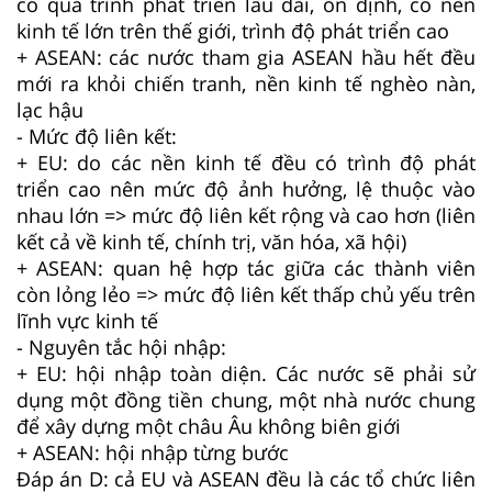
có quá trình phát triển lâu dài, ổn định, có nền
kinh tế lớn trên thế giới, trình độ phát triển cao
+ ASEAN: các nước tham gia ASEAN hầu hết đều
mới ra khỏi chiến tranh, nền kinh tế nghèo nàn,
lạc hậu
- Mức độ liên kết:
+ EU: do các nền kinh tế đều có trình độ phát
triển cao nên mức độ ảnh hưởng, lệ thuộc vào
nhau lớn => mức độ liên kết rộng và cao hơn (liên
kết cả về kinh tế, chính trị, văn hóa, xã hội)
+ ASEAN: quan hệ hợp tác giữa các thành viên
còn lỏng lẻo => mức độ liên kết thấp chủ yếu trên
lĩnh vực kinh tế
- Nguyên tắc hội nhập:
+ EU: hội nhập toàn diện. Các nước sẽ phải sử
dụng một đồng tiền chung, một nhà nước chung
để xây dựng một châu Âu không biên giới
+ ASEAN: hội nhập từng bước
Đáp án D: cả EU và ASEAN đều là các tổ chức liên