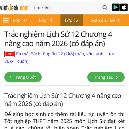
9
Lớp 10
Lớp 11
Lớp 12
Giáo án - Đề thi
Trắc nghiệm Lịch Sử 12 Chương 4
nâng cao năm 2026 (có đáp án)
Ra mắt Sách tổng ôn 12 (2k8) toán, văn, anh.... (từ
HOT
80k/1 cuốn)
Trang trước
Trang sau
Trắc nghiệm Lịch Sử 12 Chương 4 nâng cao
năm 2026 (có đáp án)
Để giúp học sinh có thêm tài liệu tự luyện ôn thi
Tốt nghiệp THPT năm 2025 môn Lịch Sử đạt kết
quả cao, chúng tôi biên soạn Trắc nghiệm Lịch