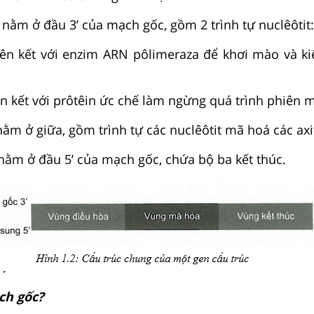
 nằm ở đầu 3’ của mạch gốc, gồm 2 trình tự nuclêôtit:
liên kết với enzim ARN pôlimeraza để khơi mào và k
ên kết với prôtêin ức chế làm ngừng quá trình phiên 
ằm ở giữa, gồm trình tự các nuclêôtit mã hoá các axi
 nằm ở đầu 5’ của mạch gốc, chứa bộ ba kết thúc.
ch gốc?