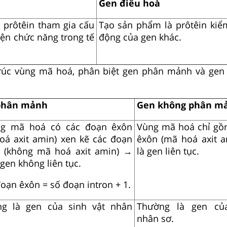
Gen điều hoà
 prôtêin tham gia cấu
Tạo sản phẩm là prôtêin kiể
iện chức năng trong tế
động của gen khác.
rúc vùng mã hoá, phân biệt gen phân mảnh và gen
phân mảnh
Gen không phân m
ng mã hoá có các đoạn êxôn
Vùng mã hoá chỉ gồ
oá axit amin) xen kẽ các đoạn
êxôn (mã hoá axit 
n (không mã hoá axit amin) →
là gen liên tục.
 gen không liên tục.
đoạn êxôn = số đoạn intron + 1.
g là gen của sinh vật nhân
Thường là gen của
nhân sơ.