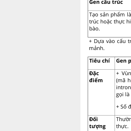
Gen cấu trúc
Tạo sản phẩm là
trúc hoặc thực h
bào.
+ Dựa vào cấu t
mảnh.
Tiêu chí
Gen 
Đặc
+ Vù
điểm
(mã h
intro
gọi là
+ Số 
Đối
Thườn
tượng
thực.