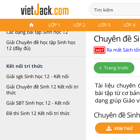
Chuyên đề Sinh học 12
LỚP 1
LỚP 2
LỚP 3
LỚP 4
Các dạng bài tập Sinh học 12
Chuyên đề Si
Giải Chuyên đề học tập Sinh học
12 (đầy đủ)
Ra mắt Sách tổn
HOT
Kết nối tri thức
Trang trước
Giải sgk Sinh học 12 - Kết nối
Tài liệu chuyên
Giải Chuyên đề Sinh 12 Kết nối tri
bài tập từ cơ bản
thức
dạng giúp Giáo vi
Giải SBT Sinh học 12 - Kết nối
Chuyên đề Sinh
Đề thi Sinh 12 Kết nối tri thức
XEM THỬ