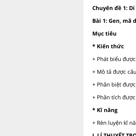
Chuyên đề 1: Di
Bài 1: Gen, mã 
Mục tiêu
*
Kiến thức
+ Phát biểu được
+ Mô tả được cấu
+ Phân biệt đượ
+ Phân tích được
*
Kĩ năng
+ Rèn luyện kĩ nă
I. LÍ THUYẾT T