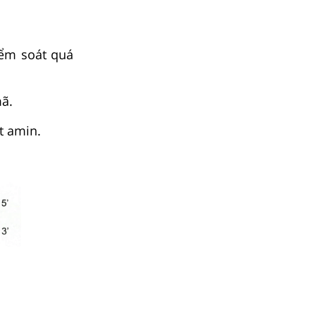
iểm soát quá
mã.
t amin.