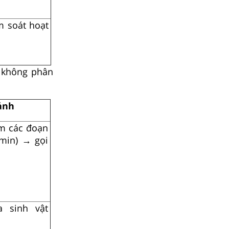
m soát hoạt
 không phân
ảnh
m các đoạn
amin) → gọi
 sinh vật