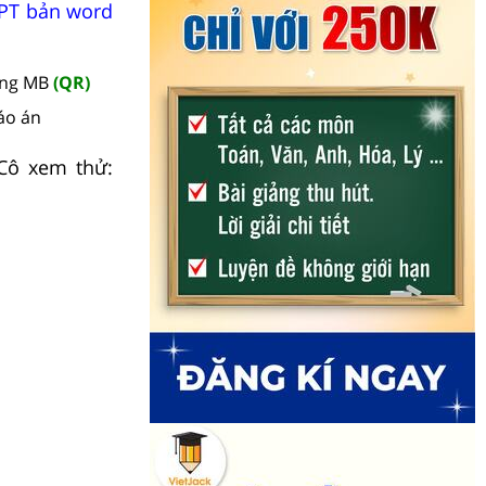
HPT bản word
àng MB
(QR)
áo án
/Cô xem thử: