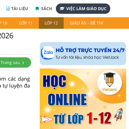
TÀI LIỆU
SÁCH
VIỆC LÀM GIÁO DỤC
P 10
LỚP 11
LỚP 12
GIÁO ÁN - ĐỀ THI
2026
Trang sau
gồm các dạng
p tự luyện đa