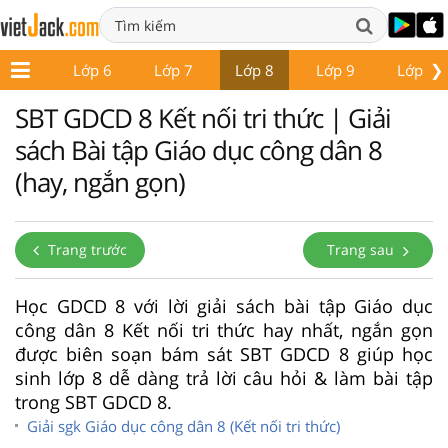
❯
ớp 5
Lớp 6
Lớp 7
Lớp 8
Lớp 9
Lớp 10
SBT GDCD 8 Kết nối tri thức | Giải
sách Bài tập Giáo dục công dân 8
(hay, ngắn gọn)
Trang trước
Trang sau
Học GDCD 8 với lời giải sách bài tập Giáo dục
công dân 8 Kết nối tri thức hay nhất, ngắn gọn
được biên soạn bám sát SBT GDCD 8 giúp học
sinh lớp 8 dễ dàng trả lời câu hỏi & làm bài tập
trong SBT GDCD 8.
Giải sgk Giáo dục công dân 8 (Kết nối tri thức)