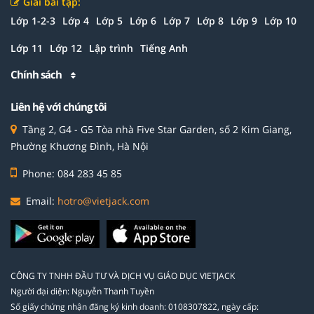
Giải bài tập:
Lớp 1-2-3
Lớp 4
Lớp 5
Lớp 6
Lớp 7
Lớp 8
Lớp 9
Lớp 10
Lớp 11
Lớp 12
Lập trình
Tiếng Anh
Chính sách
Liên hệ với chúng tôi
Tầng 2, G4 - G5 Tòa nhà Five Star Garden, số 2 Kim Giang,
Phường Khương Đình, Hà Nội
Phone: 084 283 45 85
Email:
hotro@vietjack.com
CÔNG TY TNHH ĐẦU TƯ VÀ DỊCH VỤ GIÁO DỤC VIETJACK
Người đại diện: Nguyễn Thanh Tuyền
Số giấy chứng nhận đăng ký kinh doanh: 0108307822, ngày cấp: