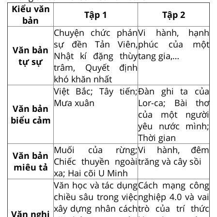
Kiểu văn
Tập 1
Tập 2
bản
Chuyện chức phán
Vi hành, hạnh
sự đền Tản Viên,
phúc của một
Văn bản
Nhật kí đặng thùy
tang gia,…
tự sự
trâm, Quyết định
khó khăn nhất
Việt Bắc; Tây tiến;
Đàn ghi ta của
Mưa xuân
Lor-ca; Bài thơ
Văn bản
của một người
biểu cảm
yêu nước mình;
Thời gian
Muối của rừng;
Vi hành, đêm
Văn bản
Chiếc thuyền ngoài
trăng và cây sồi
miêu tả
xa; Hai cõi U Minh
Văn học và tác dụng
Cách mạng công
chiều sâu trong việc
nghiệp 4.0 và vai
xây dựng nhân cách
trò của trí thức
Văn nghị