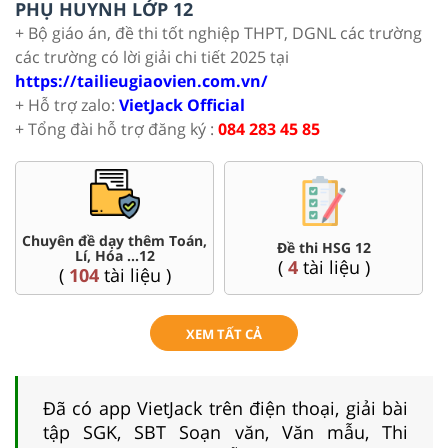
PHỤ HUYNH LỚP 12
+ Bộ giáo án, đề thi tốt nghiệp THPT, DGNL các trường
các trường có lời giải chi tiết 2025 tại
https://tailieugiaovien.com.vn/
+ Hỗ trợ zalo:
VietJack Official
+ Tổng đài hỗ trợ đăng ký :
084 283 45 85
Chuyên đề dạy thêm Toán,
Đề thi HSG 12
Lí, Hóa ...12
(
4
tài liệu )
(
104
tài liệu )
XEM TẤT CẢ
Đã có app VietJack trên điện thoại, giải bài
tập SGK, SBT Soạn văn, Văn mẫu, Thi