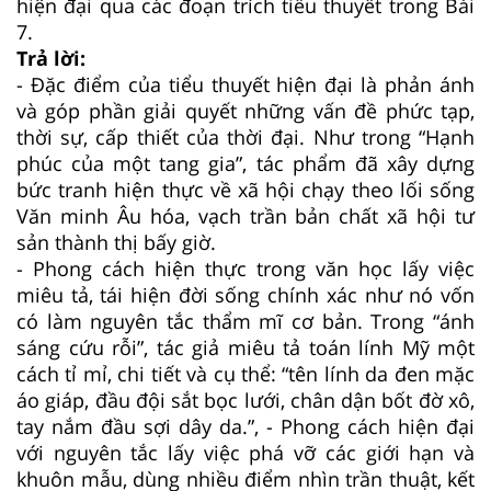
hiện đại qua các đoạn trích tiểu thuyết trong Bài
7.
Trả lời:
- Đặc điểm của tiểu thuyết hiện đại là phản ánh
và góp phần giải quyết những vấn đề phức tạp,
thời sự, cấp thiết của thời đại. Như trong “Hạnh
phúc của một tang gia”, tác phẩm đã xây dựng
bức tranh hiện thực về xã hội chạy theo lối sống
Văn minh Âu hóa, vạch trần bản chất xã hội tư
sản thành thị bấy giờ.
- Phong cách hiện thực trong văn học lấy việc
miêu tả, tái hiện đời sống chính xác như nó vốn
có làm nguyên tắc thẩm mĩ cơ bản. Trong “ánh
sáng cứu rỗi”, tác giả miêu tả toán lính Mỹ một
cách tỉ mỉ, chi tiết và cụ thể: “tên lính da đen mặc
áo giáp, đầu đội sắt bọc lưới, chân dận bốt đờ xô,
tay nắm đầu sợi dây da.”, - Phong cách hiện đại
với nguyên tắc lấy việc phá vỡ các giới hạn và
khuôn mẫu, dùng nhiều điểm nhìn trần thuật, kết