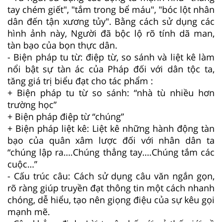
tay chém giết", "tắm trong bể máu", "bóc lột nhân
dân đến tận xương tủy". Bằng cách sử dụng các
hình ảnh này, Người đã bộc lộ rõ tính dã man,
tàn bạo của bọn thực dân.
- Biện pháp tu từ: điệp từ, so sánh và liệt kê làm
nổi bật sự tàn ác của Pháp đối với dân tộc ta,
tăng giá trị biểu đạt cho tác phẩm :
+ Biện pháp tu từ so sánh: “nhà tù nhiều hơn
trường học”
+ Biện pháp điệp từ “chúng”
+ Biện pháp liệt kê: Liệt kê những hành động tàn
bạo của quân xâm lược đối với nhân dân ta
“chúng lập ra….Chúng thẳng tay….Chúng tắm các
cuộc…”
- Cấu trúc câu: Cách sử dụng câu văn ngắn gọn,
rõ ràng giúp truyền đạt thông tin một cách nhanh
chóng, dễ hiểu, tạo nên giọng điệu của sự kêu gọi
mạnh mẽ.