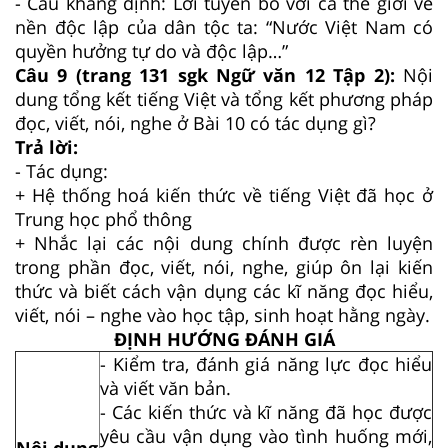
- Câu khẳng định: Lời tuyên bố với cả thế giới về
nền độc lập của dân tộc ta: “Nước Việt Nam có
quyền hưởng tự do và độc lập…”
Câu 9 (trang 131 sgk Ngữ văn 12 Tập 2):
Nội
dung tổng kết tiếng Việt và tổng kết phương pháp
đọc, viết, nói, nghe ở Bài 10 có tác dụng gì?
Trả lời:
- Tác dụng:
+ Hệ thống hoá kiến thức về tiếng Việt đã học ở
Trung học phổ thông
+ Nhắc lại các nội dung chính được rèn luyện
trong phần đọc, viết, nói, nghe, giúp ôn lại kiến
thức và biết cách vận dụng các kĩ năng đọc hiểu,
viết, nói – nghe vào học tập, sinh hoạt hằng ngày.
ĐỊNH HƯỚNG ĐÁNH GIÁ
- Kiểm tra, đánh giá năng lực đọc hiểu
và viết văn bản.
- Các kiến thức và kĩ năng đã học được
yêu cầu vận dụng vào tình huống mới,
Nội dung