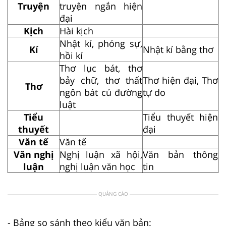
Truyện
truyện ngắn hiện
đại
Kịch
Hài kịch
Nhật kí, phóng sự,
Kí
Nhật kí bằng thơ
hồi kí
Thơ lục bát, thơ
bảy chữ, thơ thất
Thơ hiện đại, Thơ
Thơ
ngôn bát cú đường
tự do
luật
Tiểu
Tiểu thuyết hiện
thuyết
đại
Văn tế
Văn tế
Văn nghị
Nghị luận xã hội,
Văn bản thông
luận
nghị luận văn học
tin
QUẢNG CÁO
- Bảng so sánh theo kiểu văn bản: