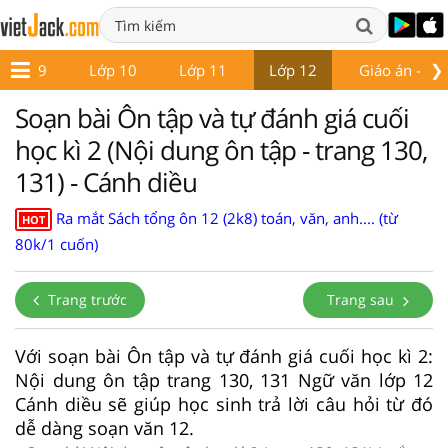
❯
Lớp 9
Lớp 10
Lớp 11
Lớp 12
Giáo án - Đề 
Soạn bài Ôn tập và tự đánh giá cuối
học kì 2 (Nội dung ôn tập - trang 130,
131) - Cánh diều
Ra mắt Sách tổng ôn 12 (2k8) toán, văn, anh.... (từ
HOT
80k/1 cuốn)
Trang trước
Trang sau
Với soạn bài Ôn tập và tự đánh giá cuối học kì 2:
Nội dung ôn tập trang 130, 131 Ngữ văn lớp 12
Cánh diều sẽ giúp học sinh trả lời câu hỏi từ đó
dễ dàng soạn văn 12.