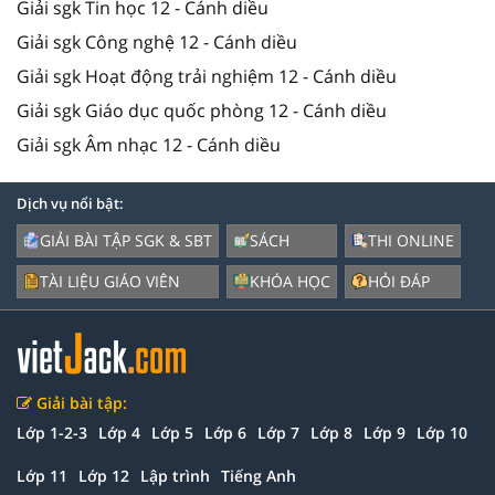
Giải sgk Tin học 12 - Cánh diều
Giải sgk Công nghệ 12 - Cánh diều
Giải sgk Hoạt động trải nghiệm 12 - Cánh diều
Giải sgk Giáo dục quốc phòng 12 - Cánh diều
Giải sgk Âm nhạc 12 - Cánh diều
Dịch vụ nổi bật:
GIẢI BÀI TẬP SGK & SBT
SÁCH
THI ONLINE
TÀI LIỆU GIÁO VIÊN
KHÓA HỌC
HỎI ĐÁP
Giải bài tập:
Lớp 1-2-3
Lớp 4
Lớp 5
Lớp 6
Lớp 7
Lớp 8
Lớp 9
Lớp 10
Lớp 11
Lớp 12
Lập trình
Tiếng Anh