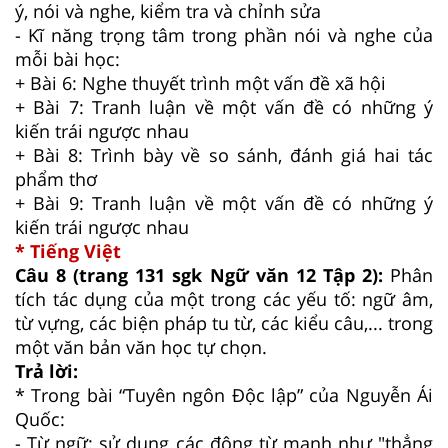
ý, nói và nghe, kiểm tra và chỉnh sửa
- Kĩ năng trọng tâm trong phần nói và nghe của
mỗi bài học:
+ Bài 6: Nghe thuyết trình một vấn đề xã hội
+ Bài 7: Tranh luận về một vấn đề có những ý
kiến trái ngược nhau
+ Bài 8: Trình bày về so sánh, đánh giá hai tác
phẩm thơ
+ Bài 9: Tranh luận về một vấn đề có những ý
kiến trái ngược nhau
* Tiếng Việt
Câu 8 (trang 131 sgk Ngữ văn 12 Tập 2):
Phân
tích tác dụng của một trong các yếu tố: ngữ âm,
từ vựng, các biện pháp tu từ, các kiểu câu,... trong
một văn bản văn học tự chọn.
Trả lời:
* Trong bài “Tuyên ngôn Độc lập” của Nguyễn Ái
Quốc:
- Từ ngữ: sử dụng các động từ mạnh như "thẳng