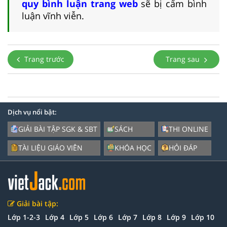
quy bình luận trang web
sẽ bị cấm bình
luận vĩnh viễn.
Trang trước
Trang sau
Dịch vụ nổi bật:
GIẢI BÀI TẬP SGK & SBT
SÁCH
THI ONLINE
TÀI LIỆU GIÁO VIÊN
KHÓA HỌC
HỎI ĐÁP
Giải bài tập:
Lớp 1-2-3
Lớp 4
Lớp 5
Lớp 6
Lớp 7
Lớp 8
Lớp 9
Lớp 10