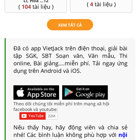
THPT Quốc gia form 2025
Hà Nội, Tp.Hồ Chí Minh...
(
128
tài liệu )
(
84
tài liệu )
XEM TẤT CẢ
Đã có app VietJack trên điện thoại, giải bài
tập SGK, SBT Soạn văn, Văn mẫu, Thi
online, Bài giảng....miễn phí. Tải ngay ứng
dụng trên Android và iOS.
Theo dõi chúng tôi miễn phí trên mạng xã hội
facebook và youtube:
Nếu thấy hay, hãy động viên và chia sẻ
nhé! Các bình luận không phù hợp với
nội