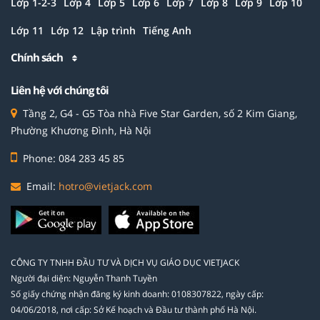
Lớp 1-2-3
Lớp 4
Lớp 5
Lớp 6
Lớp 7
Lớp 8
Lớp 9
Lớp 10
Lớp 11
Lớp 12
Lập trình
Tiếng Anh
Chính sách
Liên hệ với chúng tôi
Tầng 2, G4 - G5 Tòa nhà Five Star Garden, số 2 Kim Giang,
Phường Khương Đình, Hà Nội
Phone: 084 283 45 85
Email:
hotro@vietjack.com
CÔNG TY TNHH ĐẦU TƯ VÀ DỊCH VỤ GIÁO DỤC VIETJACK
Người đại diện: Nguyễn Thanh Tuyền
Số giấy chứng nhận đăng ký kinh doanh: 0108307822, ngày cấp:
04/06/2018, nơi cấp: Sở Kế hoạch và Đầu tư thành phố Hà Nội.