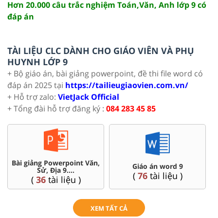
Hơn 20.000 câu trắc nghiệm Toán,Văn, Anh lớp 9 có
đáp án
TÀI LIỆU CLC DÀNH CHO GIÁO VIÊN VÀ PHỤ
HUYNH LỚP 9
+ Bộ giáo án, bài giảng powerpoint, đề thi file word có
đáp án 2025 tại
https://tailieugiaovien.com.vn/
+ Hỗ trợ zalo:
VietJack Official
+ Tổng đài hỗ trợ đăng ký :
084 283 45 85
Chuyên đề dạy thêm Toán,
Đề thi HSG 9
Lí, Hóa ...9
(
9
tài liệu )
(
77
tài liệu )
XEM TẤT CẢ