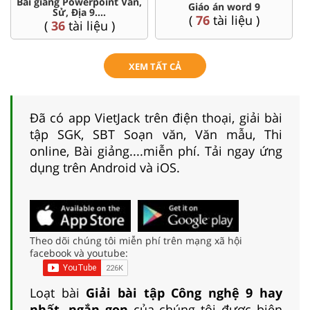
Chuyên đề dạy thêm Toán,
Đề thi HSG 9
Lí, Hóa ...9
(
9
tài liệu )
(
77
tài liệu )
XEM TẤT CẢ
Đã có app VietJack trên điện thoại, giải bài
tập SGK, SBT Soạn văn, Văn mẫu, Thi
online, Bài giảng....miễn phí. Tải ngay ứng
dụng trên Android và iOS.
Theo dõi chúng tôi miễn phí trên mạng xã hội
facebook và youtube:
Loạt bài
Giải bài tập Công nghệ 9 hay
nhất, ngắn gọn
của chúng tôi được biên