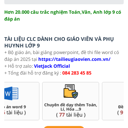
Hơn 20.000 câu trắc nghiệm Toán,Văn, Anh lớp 9 có
đáp án
TÀI LIỆU CLC DÀNH CHO GIÁO VIÊN VÀ PHỤ
HUYNH LỚP 9
+ Bộ giáo án, bài giảng powerpoint, đề thi file word có
đáp án 2025 tại
https://tailieugiaovien.com.vn/
+ Hỗ trợ zalo:
VietJack Official
+ Tổng đài hỗ trợ đăng ký :
084 283 45 85
Chuyên đề dạy thêm Toán,
Đề thi HSG 9
Lí, Hóa ...9
(
9
tài liệu )
(
77
tài liệu )