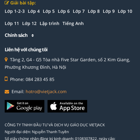
Giải bài tập:
Lớp 1-2-3
Lớp 4
Lớp 5
Lớp 6
Lớp 7
Lớp 8
Lớp 9
Lớp 10
Lớp 11
Lớp 12
Lập trình
Tiếng Anh
Chính sách
Liên hệ với chúng tôi
Tầng 2, G4 - G5 Tòa nhà Five Star Garden, số 2 Kim Giang,
Phường Khương Đình, Hà Nội
Phone: 084 283 45 85
Email:
hotro@vietjack.com
CÔNG TY TNHH ĐẦU TƯ VÀ DỊCH VỤ GIÁO DỤC VIETJACK
Người đại diện: Nguyễn Thanh Tuyền
Số giấy chứng nhận đăng ký kinh doanh: 0108307822, ngày cấp: