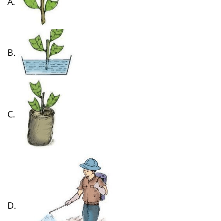
A.
B.
C.
D.