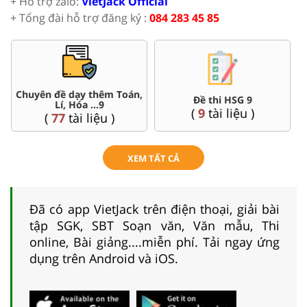
+ Hỗ trợ zalo:
VietJack Official
+ Tổng đài hỗ trợ đăng ký :
084 283 45 85
Chuyên đề dạy thêm Toán,
Đề thi HSG 9
Lí, Hóa ...9
(
9
tài liệu )
(
77
tài liệu )
XEM TẤT CẢ
Đã có app VietJack trên điện thoại, giải bài
tập SGK, SBT Soạn văn, Văn mẫu, Thi
online, Bài giảng....miễn phí. Tải ngay ứng
dụng trên Android và iOS.