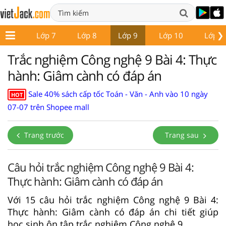
❯
ớp 6
Lớp 7
Lớp 8
Lớp 9
Lớp 10
Lớp 1
Trắc nghiệm Công nghệ 9 Bài 4: Thực
hành: Giâm cành có đáp án
Sale 40% sách cấp tốc Toán - Văn - Anh vào 10 ngày
HOT
07-07 trên Shopee mall
Trang trước
Trang sau
Câu hỏi trắc nghiệm Công nghệ 9 Bài 4:
Thực hành: Giâm cành có đáp án
Với 15 câu hỏi trắc nghiệm Công nghệ 9 Bài 4:
Thực hành: Giâm cành có đáp án chi tiết giúp
học sinh ôn tập trắc nghiệm Công nghệ 9.