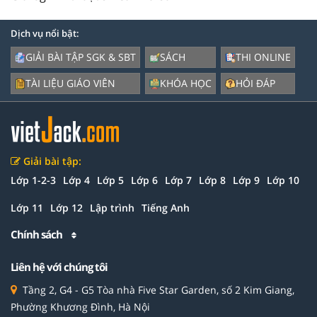
Dịch vụ nổi bật:
GIẢI BÀI TẬP SGK & SBT
SÁCH
THI ONLINE
TÀI LIỆU GIÁO VIÊN
KHÓA HỌC
HỎI ĐÁP
Giải bài tập:
Lớp 1-2-3
Lớp 4
Lớp 5
Lớp 6
Lớp 7
Lớp 8
Lớp 9
Lớp 10
Lớp 11
Lớp 12
Lập trình
Tiếng Anh
Chính sách
Liên hệ với chúng tôi
Tầng 2, G4 - G5 Tòa nhà Five Star Garden, số 2 Kim Giang,
Phường Khương Đình, Hà Nội