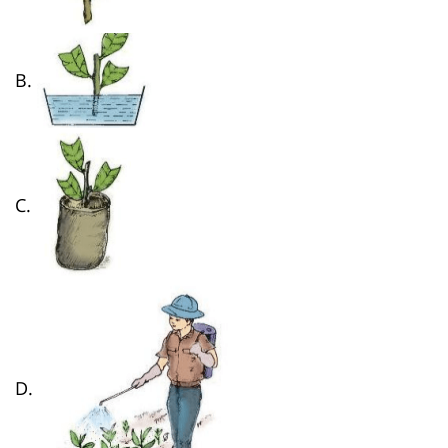
B.
C.
D.