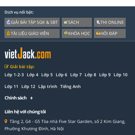
Dịch vụ nổi bật:
GIẢI BÀI TẬP SGK & SBT
SÁCH
THI ONLINE
TÀI LIỆU GIÁO VIÊN
KHÓA HỌC
HỎI ĐÁP
Giải bài tập:
Lớp 1-2-3
Lớp 4
Lớp 5
Lớp 6
Lớp 7
Lớp 8
Lớp 9
Lớp 10
Lớp 11
Lớp 12
Lập trình
Tiếng Anh
Chính sách
Liên hệ với chúng tôi
Tầng 2, G4 - G5 Tòa nhà Five Star Garden, số 2 Kim Giang,
Phường Khương Đình, Hà Nội