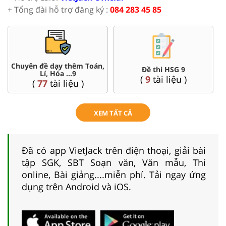
+ Tổng đài hỗ trợ đăng ký :
084 283 45 85
Chuyên đề dạy thêm Toán,
Đề thi HSG 9
Lí, Hóa ...9
(
9
tài liệu )
(
77
tài liệu )
XEM TẤT CẢ
Đã có app VietJack trên điện thoại, giải bài
tập SGK, SBT Soạn văn, Văn mẫu, Thi
online, Bài giảng....miễn phí. Tải ngay ứng
dụng trên Android và iOS.