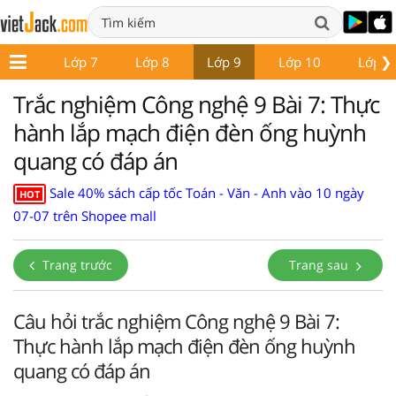
❯
ớp 6
Lớp 7
Lớp 8
Lớp 9
Lớp 10
Lớp 1
Trắc nghiệm Công nghệ 9 Bài 7: Thực
hành lắp mạch điện đèn ống huỳnh
quang có đáp án
Sale 40% sách cấp tốc Toán - Văn - Anh vào 10 ngày
HOT
07-07 trên Shopee mall
Trang trước
Trang sau
Câu hỏi trắc nghiệm Công nghệ 9 Bài 7:
Thực hành lắp mạch điện đèn ống huỳnh
quang có đáp án