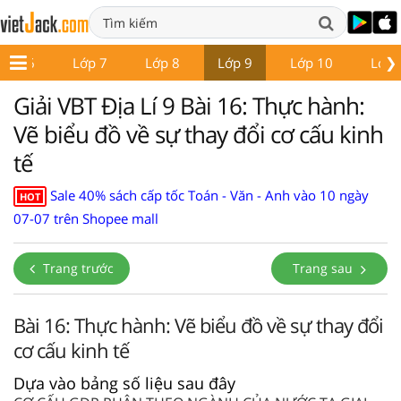
❯
Lớp 6
Lớp 7
Lớp 8
Lớp 9
Lớp 10
Lớp 
Giải VBT Địa Lí 9 Bài 16: Thực hành:
Vẽ biểu đồ về sự thay đổi cơ cấu kinh
tế
Sale 40% sách cấp tốc Toán - Văn - Anh vào 10 ngày
HOT
07-07 trên Shopee mall
Trang trước
Trang sau
Bài 16: Thực hành: Vẽ biểu đồ về sự thay đổi
cơ cấu kinh tế
Dựa vào bảng số liệu sau đây