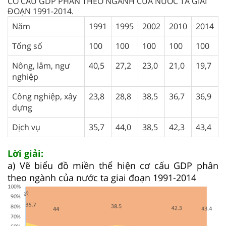
CƠ CẤU GDP PHÂN THEO NGÀNH CỦA NƯỚC TA GIAI
ĐOẠN 1991-2014.
Năm
1991
1995
2002
2010
2014
Tổng số
100
100
100
100
100
Nông, lâm, ngư
40,5
27,2
23,0
21,0
19,7
nghiệp
Công nghiệp, xây
23,8
28,8
38,5
36,7
36,9
dựng
Dịch vụ
35,7
44,0
38,5
42,3
43,4
Lời giải:
a) Vẽ biểu đồ miền thể hiện cơ cấu GDP phân
theo ngành của nước ta giai đoạn 1991-2014