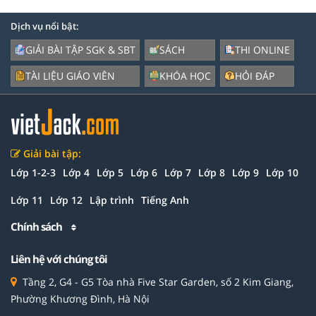
Dịch vụ nổi bật:
GIẢI BÀI TẬP SGK & SBT
SÁCH
THI ONLINE
TÀI LIỆU GIÁO VIÊN
KHÓA HỌC
HỎI ĐÁP
Giải bài tập:
Lớp 1-2-3
Lớp 4
Lớp 5
Lớp 6
Lớp 7
Lớp 8
Lớp 9
Lớp 10
Lớp 11
Lớp 12
Lập trình
Tiếng Anh
Chính sách
Liên hệ với chúng tôi
Tầng 2, G4 - G5 Tòa nhà Five Star Garden, số 2 Kim Giang,
Phường Khương Đình, Hà Nội