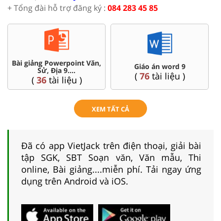
+ Tổng đài hỗ trợ đăng ký :
084 283 45 85
Bài giảng Powerpoint Văn,
C
Giáo án word 9
Sử, Địa 9....
(
76
tài liệu )
(
36
tài liệu )
XEM TẤT CẢ
Đã có app VietJack trên điện thoại, giải bài
tập SGK, SBT Soạn văn, Văn mẫu, Thi
online, Bài giảng....miễn phí. Tải ngay ứng
dụng trên Android và iOS.