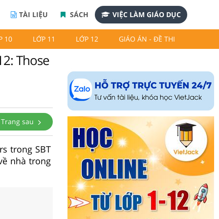
TÀI LIỆU
SÁCH
VIỆC LÀM GIÁO DỤC
P 10
LỚP 11
LỚP 12
GIÁO ÁN - ĐỀ THI
12: Those
Trang sau
rs trong SBT
 về nhà trong