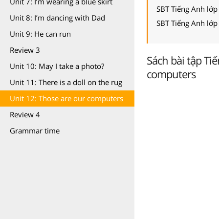
Unit 7: I’m wearing a blue skirt
SBT Tiếng Anh lớp
Unit 8: I’m dancing with Dad
SBT Tiếng Anh lớp
Unit 9: He can run
Review 3
Sách bài tập Ti
Unit 10: May I take a photo?
computers
Unit 11: There is a doll on the rug
Unit 12: Those are our computers
Review 4
Grammar time