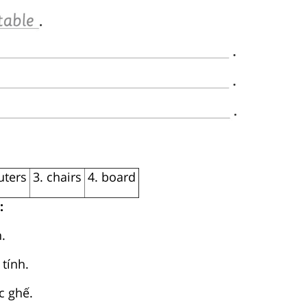
uters
3. chairs
4. board
:
.
tính.
c ghế.