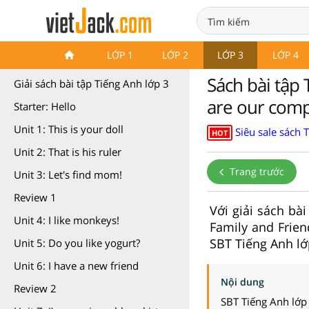
Sách bài tập Tiếng Anh lớp 3
LỚP 1
LỚP 2
LỚP 3
LỚP 4
Family and Friends
Sách bài tập 
Giải sách bài tập Tiếng Anh lớp 3
are our com
Starter: Hello
Unit 1: This is your doll
Siêu sale sách 
HOT
Unit 2: That is his ruler
Trang trước
Unit 3: Let's find mom!
Review 1
Với giải sách bà
Unit 4: I like monkeys!
Family and Frien
SBT Tiếng Anh lớ
Unit 5: Do you like yogurt?
Unit 6: I have a new friend
Nội dung
Review 2
SBT Tiếng Anh lớp