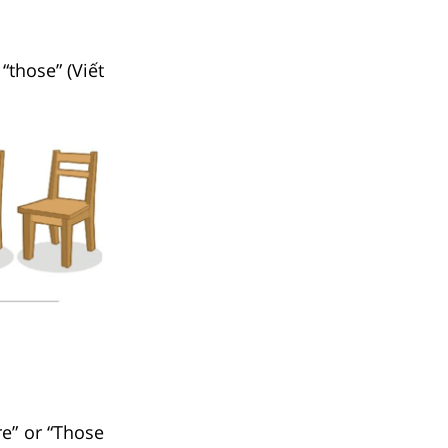
 “those” (Viết
re” or “Those