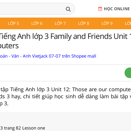
HỌC ONLINE
LỚP 5
LỚP 6
LỚP 7
LỚP 8
LỚP 9
LỚ
Tiếng Anh lớp 3 Family and Friends Unit 
puters
Toán - Văn - Anh Vietjack 07-07 trên Shopee mall
i tập Tiếng Anh lớp 3 Unit 12: Those are our compute
ds 3 hay, chi tiết giúp học sinh dễ dàng làm bài tập
p 3.
 3 trang 82 Lesson one