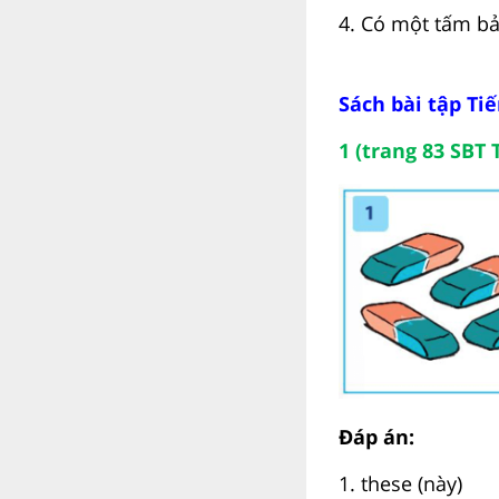
4. Có một tấm bả
Sách bài tập Ti
1 (trang 83 SBT 
Đáp án:
1. these (này)