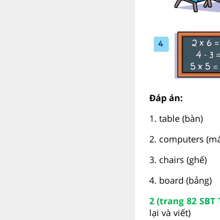
Đáp án:
1. table (bàn)
2. computers (máy
3. chairs (ghế)
4. board (bảng)
2 (trang 82 SBT
lại và viết)