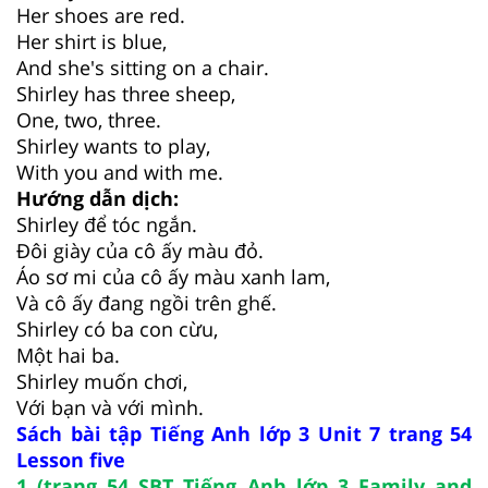
Her shoes are red.
Her shirt is blue,
And she's sitting on a chair.
Shirley has three sheep,
One, two, three.
Shirley wants to play,
With you and with me.
Hướng dẫn dịch:
Shirley để tóc ngắn.
Đôi giày của cô ấy màu đỏ.
Áo sơ mi của cô ấy màu xanh lam,
Và cô ấy đang ngồi trên ghế.
Shirley có ba con cừu,
Một hai ba.
Shirley muốn chơi,
Với bạn và với mình.
Sách bài tập Tiếng Anh lớp 3 Unit 7 trang 54
Lesson five
1 (trang 54 SBT Tiếng Anh lớp 3 Family and