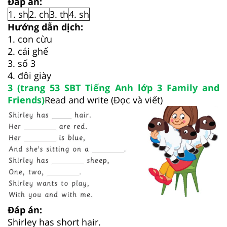
Đáp án:
1. sh
2. ch
3. th
4. sh
Hướng dẫn dịch:
1. con cừu
2. cái ghế
3. số 3
4. đôi giày
3 (trang 53 SBT Tiếng Anh lớp 3 Family and
Friends)
Read and write (Đọc và viết)
Đáp án:
Shirley has short hair.