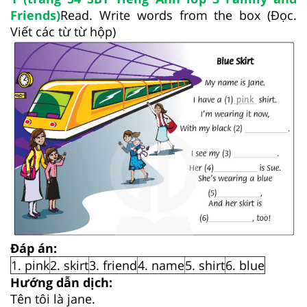
Friends)
Read. Write words from the box (Đọc.
Viết các từ từ hộp)
Đáp án:
1. pink
2. skirt
3. friend
4. name
5. shirt
6. blue
Hướng dẫn dịch:
Tên tôi là jane.