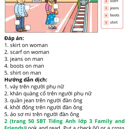
Đáp án:
1. skirt on woman
2. scarf on woman
3. jeans on man
4. boots on man
5. shirt on man
Hướng dẫn dịch:
1. váy trên người phụ nữ
2. khăn quàng cổ trên người phụ nữ
3. quần jean trên người đàn ông
4. khởi động trên người đàn ông
5. áo sơ mi trên người đàn ông
2 (trang 50 SBT Tiếng Anh lớp 3 Family and
Friends)
Look and read. Put a check (V) or a cross