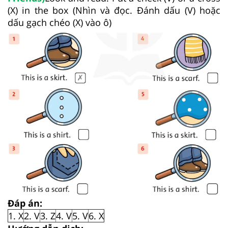
(X) in the box (Nhìn và đọc. Đánh dấu (V) hoặc
dấu gạch chéo (X) vào ô)
Đáp án:
1. X
2. V
3. Z
4. V
5. V
6. X