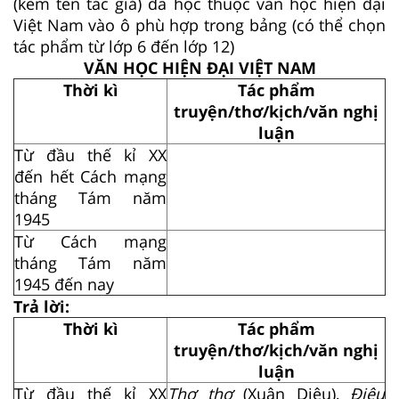
(kèm tên tác giả) đã học thuộc văn học hiện đại
Việt Nam vào ô phù hợp trong bảng (có thể chọn
tác phẩm từ lớp 6 đến lớp 12)
VĂN HỌC HIỆN ĐẠI VIỆT NAM
Thời kì
Tác phẩm
truyện/thơ/kịch/văn nghị
luận
Từ đầu thế kỉ XX
đến hết Cách mạng
tháng Tám năm
1945
Từ Cách mạng
tháng Tám năm
1945 đến nay
Trả lời:
Thời kì
Tác phẩm
truyện/thơ/kịch/văn nghị
luận
Từ đầu thế kỉ XX
Thơ thơ
(Xuân Diệu),
Điêu