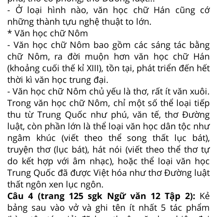
- Ở loại hình nào, văn học chữ Hán cũng cớ
những thành tựu nghệ thuật to lớn.
* Văn học chữ Nôm
- Văn học chữ Nôm bao gồm các sáng tác bằng
chữ Nôm, ra đời muộn hơn văn học chữ Hán
(khoảng cuối thế kỉ XIII), tồn tại, phát triển đến hết
thời kì văn học trung đại.
- Văn học chữ Nôm chủ yếu là thơ, rất ít văn xuôi.
Trong văn học chữ Nôm, chỉ một số thể loại tiếp
thu từ Trung Quốc như phú, văn tế, thơ Đường
luật, còn phần lớn là thể loại văn học dân tộc như
ngâm khúc (viết theo thể song thất lục bát),
truyện thơ (lục bát), hát nói (viết theo thể thơ tự
do kết hợp với âm nhạc), hoặc thể loại văn học
Trung Quốc đã được Việt hóa như thơ Đường luật
thất ngôn xen lục ngôn.
Câu 4 (trang 125 sgk Ngữ văn 12 Tập 2):
Kẻ
bảng sau vào vở và ghi tên ít nhất 5 tác phẩm