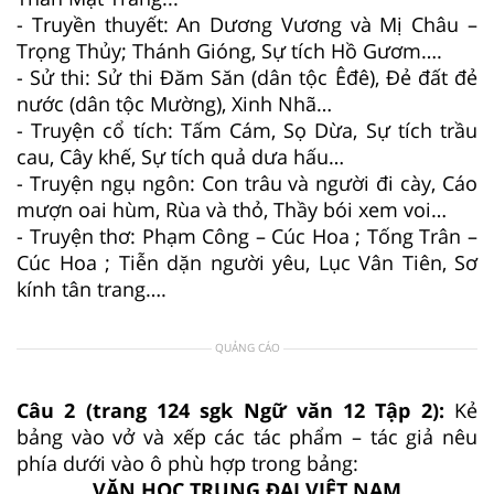
- Truyền thuyết: An Dương Vương và Mị Châu –
Trọng Thủy; Thánh Gióng, Sự tích Hồ Gươm….
- Sử thi: Sử thi Đăm Săn (dân tộc Êđê), Đẻ đất đẻ
nước (dân tộc Mường), Xinh Nhã…
- Truyện cổ tích: Tấm Cám, Sọ Dừa, Sự tích trầu
cau, Cây khế, Sự tích quả dưa hấu…
- Truyện ngụ ngôn: Con trâu và người đi cày, Cáo
mượn oai hùm, Rùa và thỏ, Thầy bói xem voi…
- Truyện thơ: Phạm Công – Cúc Hoa ; Tống Trân –
Cúc Hoa ; Tiễn dặn người yêu, Lục Vân Tiên, Sơ
kính tân trang….
QUẢNG CÁO
Câu 2 (trang 124 sgk Ngữ văn 12 Tập 2):
Kẻ
bảng vào vở và xếp các tác phẩm – tác giả nêu
phía dưới vào ô phù hợp trong bảng:
VĂN HỌC TRUNG ĐẠI VIỆT NAM