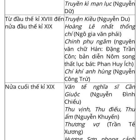
Truyền kì mạn lục
(Nguyễn
Dữ)
Từ đầu thế kỉ XVIII đến
Truyện Kiều
(Nguyễn Du)
nửa đầu thế kỉ XIX
Hoàng Lê nhất thống
chí
(Ngô gia văn phái)
Chinh phụ ngâm
(nguyên
văn chữ Hán: Đặng Trần
Côn; bản diễn Nôm song
thất lục bát: Phan Huy Ích)
Chí khí anh hùng
(Nguyễn
Công Trứ)
Nửa cuối thế kỉ XIX
Văn tế nghĩa sĩ Cần
Giuộc
(Nguyễn Đình
Chiểu)
Thu vịnh, Thu điếu, Thu
ẩm
(Nguyễn Khuyến)
Thương vợ
(Trần Tế
Xương)
Hương Sơn phong cảnh