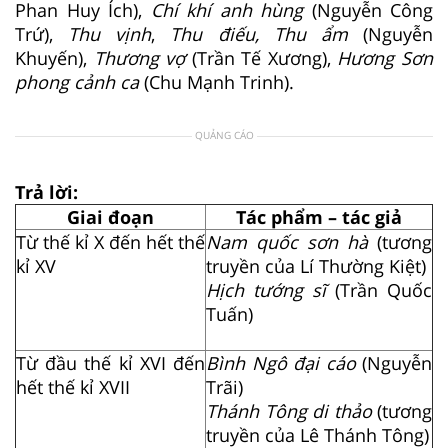
Phan Huy Ích),
Chí khí anh hùng
(Nguyễn Công
Trứ),
Thu vịnh
,
Thu điếu, Thu ẩm
(Nguyễn
Khuyến),
Thương vợ
(Trần Tế Xương),
Hương Sơn
phong cảnh ca
(Chu Mạnh Trinh).
QUẢNG CÁO
Trả lời:
Giai đoạn
Tác phẩm – tác giả
Từ thế kỉ X đến hết thế
Nam quốc sơn hà
(tương
kỉ XV
truyền của Lí Thường Kiệt)
Hịch tướng sĩ
(Trần Quốc
Tuấn)
Từ đầu thế kỉ XVI đến
Bình Ngô đại cáo
(Nguyễn
hết thế kỉ XVII
Trãi)
Thánh Tông di thảo
(tương
truyền của Lê Thánh Tông)