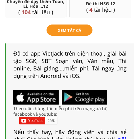
Chuyên đề dạy thêm Toán,
Đề thi HSG 12
Lí, Hóa ...12
(
4
tài liệu )
(
104
tài liệu )
XEM TẤT CẢ
Đã có app VietJack trên điện thoại, giải bài
tập SGK, SBT Soạn văn, Văn mẫu, Thi
online, Bài giảng....miễn phí. Tải ngay ứng
dụng trên Android và iOS.
Theo dõi chúng tôi miễn phí trên mạng xã hội
facebook và youtube:
Nếu thấy hay, hãy động viên và chia sẻ