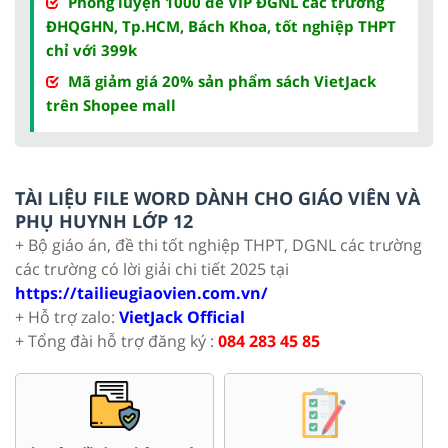
Phòng luyện 1000 đề VIP ĐGNL các trường
ĐHQGHN, Tp.HCM, Bách Khoa, tốt nghiệp THPT
chỉ với 399k
Mã giảm giá 20% sản phẩm sách VietJack
trên Shopee mall
TÀI LIỆU FILE WORD DÀNH CHO GIÁO VIÊN VÀ
PHỤ HUYNH LỚP 12
+ Bộ giáo án, đề thi tốt nghiệp THPT, DGNL các trường
các trường có lời giải chi tiết 2025 tại
https://tailieugiaovien.com.vn/
+ Hỗ trợ zalo:
VietJack Official
+ Tổng đài hỗ trợ đăng ký :
084 283 45 85