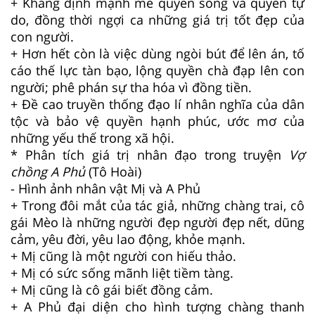
+ Khẳng định mạnh mẽ quyền sống và quyền tự
do, đồng thời ngợi ca những giá trị tốt đẹp của
con người.
+ Hơn hết còn là việc dùng ngòi bút để lên án, tố
cáo thế lực tàn bạo, lộng quyền chà đạp lên con
người; phê phán sự tha hóa vì đồng tiền.
+ Đề cao truyền thống đạo lí nhân nghĩa của dân
tộc và bảo vệ quyền hạnh phúc, ước mơ của
những yếu thế trong xã hội.
* Phân tích giá trị nhân đạo trong truyện
Vợ
chồng A Phủ
(Tô Hoài)
- Hình ảnh nhân vật Mị và A Phủ
+ Trong đôi mắt của tác giả, những chàng trai, cô
gái Mèo là những người đẹp người đẹp nết, dũng
cảm, yêu đời, yêu lao động, khỏe mạnh.
+ Mị cũng là một người con hiếu thảo.
+ Mị có sức sống mãnh liệt tiềm tàng.
+ Mị cũng là cô gái biết đồng cảm.
+ A Phủ đại diện cho hình tượng chàng thanh