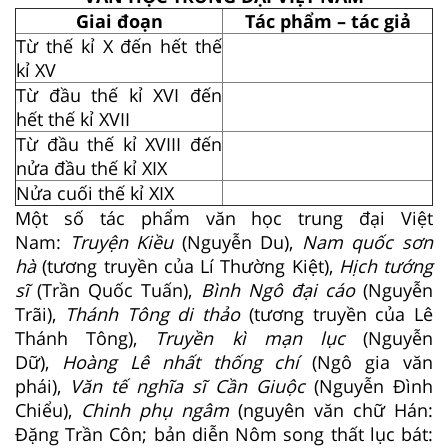
Giai đoạn
Tác phẩm – tác giả
Từ thế kỉ X đến hết thế
kỉ XV
Từ đầu thế kỉ XVI đến
hết thế kỉ XVII
Từ đầu thế kỉ XVIII đến
nửa đầu thế kỉ XIX
Nửa cuối thế kỉ XIX
Một số tác phẩm văn học trung đại Việt
Nam:
Truyện Kiều
(Nguyễn Du),
Nam quốc sơn
hà
(tương truyền của Lí Thường Kiệt),
Hịch tướng
sĩ
(Trần Quốc Tuấn),
Bình Ngô đại cáo
(Nguyễn
Trãi),
Thánh Tông di thảo
(tương truyền của Lê
Thánh Tông),
Truyền kì mạn lục
(Nguyễn
Dữ),
Hoàng Lê nhất thống chí
(Ngô gia văn
phái),
Văn tế nghĩa sĩ Cần Giuộc
(Nguyễn Đình
Chiểu),
Chinh phụ ngâm
(nguyên văn chữ Hán:
Đặng Trần Côn; bản diễn Nôm song thất lục bát: