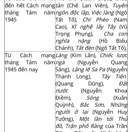
đến hết Cách mạng
tàn
(Chế Lan Viên),
Tuyên
tháng Tám năm
ngôn độc lập, Việc làng
(Ngô
1945
Tất Tố),
Chí Phèo
(Nam
Cao),
Kĩ nghệ lấy Tây
(Vũ
Trọng Phụng),
Cha con
nghĩa nặng
(Hồ Biểu
Chánh),
Tắt đèn
(Ngô Tất Tố),
Từ Cách mạng
Làng
(Kim Lân),
Chiếc lược
tháng Tám năm
ngà
(Nguyễn Quang
1945 đến nay
Sáng),
Lặng lẽ Sa Pa
(Nguyễn
Thành Long),
Tây Tiến
(Quang Dũng),
Đất
nước
(Nguyễn Khoa
Điềm),
Sóng
(Xuân
Quỳnh),
Bắc Sơn, Những
người ở lại
(Nguyễn Huy
Tưởng),
Một lần tới Thủ
đô
,
Trận phố Ràng
của Trần