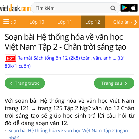
❯
Lớp 9
Lớp 10
Lớp 11
Lớp 12
Giáo án - Đề
Soạn bài Hệ thống hóa về văn học
Việt Nam Tập 2 - Chân trời sáng tạo
Ra mắt Sách tổng ôn 12 (2k8) toán, văn, anh.... (từ
HOT
80k/1 cuốn)
Trang trước
Trang sau
Với soạn bài Hệ thống hóa về văn học Việt Nam
trang 121 → trang 125 Tập 2 Ngữ văn lớp 12 Chân
trời sáng tạo sẽ giúp học sinh trả lời câu hỏi từ
đó dễ dàng soạn văn 12.
Soạn bài Hệ thống hóa về văn học Việt Nam Tập 2 (ngắn
nhất)