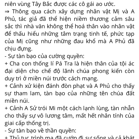
niên vùng Tây Bắc được các cô gái ao ước.
⇒ Thông qua cách xây dựng nhân vật Mị và A
Phủ, tác giả đã thể hiện niềm thương cảm sâu
sắc thì nhà văn không thể hoá thân vào nhân vật
để thấu hiểu những tâm trạng tinh tế, phức tạp
của Mị cũng như những đau khổ mà A Phủ đã
chịu đựng.
- Sự tàn bạo của cường quyền:
+ Cha con thống lí Pá Tra là hiện thân của tội ác
đại diện cho chế độ lãnh chúa phong kiến còn
duy trì ở miền núi trước cách mạng.
+ Cảnh xử kiện đánh đòn phạt và A Phủ cho thấy
sự tham lam, tàn bạo của những tên chúa đất
miền núi.
+ Cảnh A Sử trói Mi một cách lạnh lùng, tàn nhẫn
cho thấy sự vô lương tâm, mất hết nhân tính của
giai cấp thống trị.
- Sự tàn bạo về thần quyền:
+ Thủ tục trình ma đã cướp đi sự sống và cả khát