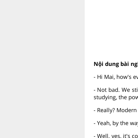
Nội dung bài ng
- Hi Mai, how's e
- Not bad. We st
studying, the po
- Really? Moder
- Yeah, by the wa
- Well, yes, it's