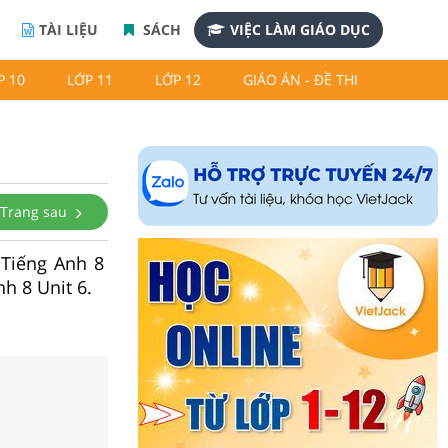
TÀI LIỆU
SÁCH
VIỆC LÀM GIÁO DỤC
P 10
LỚP 11
LỚP 12
GIÁO ÁN - ĐỀ THI
Trang sau
s Tiếng Anh 8
h 8 Unit 6.