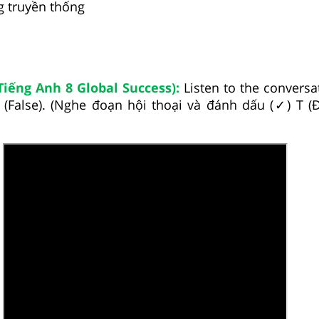
g truyền thống
Tiếng Anh 8 Global Success):
Listen to the conversa
F (False). (Nghe đoạn hội thoại và đánh dấu (✓) T (