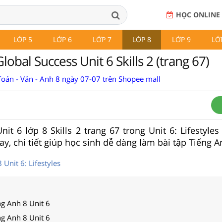
HỌC ONLINE
LỚP 5
LỚP 6
LỚP 7
LỚP 8
LỚP 9
LỚ
lobal Success Unit 6 Skills 2 (trang 67)
Toán - Văn - Anh 8 ngày 07-07 trên Shopee mall
Unit 6 lớp 8 Skills 2 trang 67 trong Unit 6: Lifestyle
y, chi tiết giúp học sinh dễ dàng làm bài tập Tiếng An
 Unit 6: Lifestyles
ng Anh 8 Unit 6
ng Anh 8 Unit 6