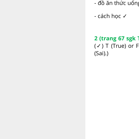
- đồ ăn thức uốn
- cách học ✓
2 (trang 67 sgk 
(✓) T (True) or 
(Sai).)