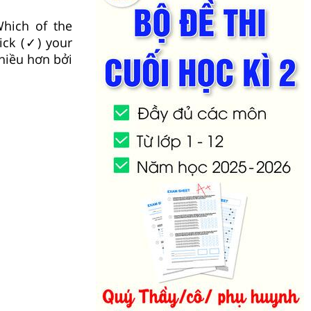
hich of the
ick (✓) your
hiều hơn bởi