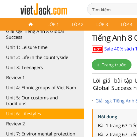
Tiếng Anh 8 Global Success
LỚP 1
LỚP 2
LỚP 3
LỚP 4
Giải sgk Tiếng Anh 8 Global
Tiếng Anh 8 G
Success
Unit 1: Leisure time
Sale 40% sách 
HOT
Unit 2: Life in the countryside
Trang trước
Unit 3: Teenagers
Review 1
Lời giải bài tập 
Global Success ha
Unit 4: Ethnic groups of Viet Nam
Unit 5: Our customs and
Giải sgk Tiếng Anh 8
traditions
Unit 6: Lifestyles
Nội dung
Review 2
Bài 1 trang 67 Tiế
Unit 7: Environmental protection
Bài 2 trang 67 Tiế