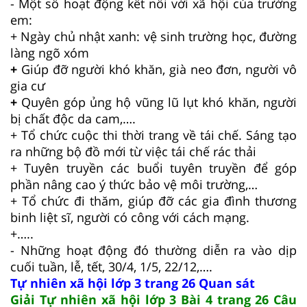
- Một số hoạt động kết nối với xã hội của trường
em:
+ Ngày chủ nhật xanh: vệ sinh trường học, đường
làng ngõ xóm
+
Giúp đỡ người khó khăn, già neo đơn, người vô
gia cư
+
Quyên góp ủng hộ vũng lũ lụt khó khăn, người
bị chất độc da cam,….
+ Tổ chức cuộc thi thời trang về tái chế. Sáng tạo
ra những bộ đồ mới từ việc tái chế rác thải
+ Tuyên truyền các buổi tuyên truyền để góp
phần nâng cao ý thức bảo vệ môi trường,…
+ Tổ chức đi thăm, giúp đỡ các gia đình thương
binh liệt sĩ, người có công với cách mạng.
+…..
- Những hoạt động đó thường diễn ra vào dịp
cuối tuần, lễ, tết, 30/4, 1/5, 22/12,….
Tự nhiên xã hội lớp 3 trang 26 Quan sát
Giải Tự nhiên xã hội lớp 3 Bài 4 trang 26 Câu