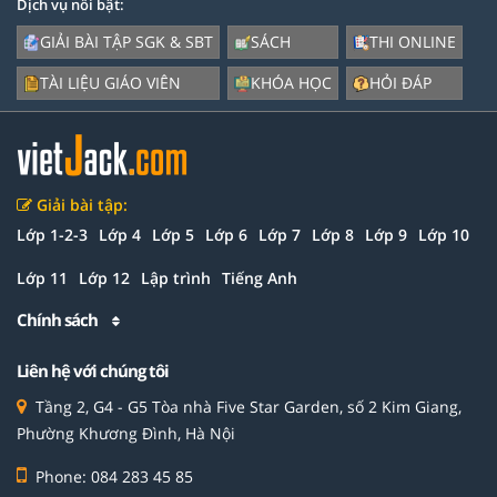
Dịch vụ nổi bật:
GIẢI BÀI TẬP SGK & SBT
SÁCH
THI ONLINE
TÀI LIỆU GIÁO VIÊN
KHÓA HỌC
HỎI ĐÁP
Giải bài tập:
Lớp 1-2-3
Lớp 4
Lớp 5
Lớp 6
Lớp 7
Lớp 8
Lớp 9
Lớp 10
Lớp 11
Lớp 12
Lập trình
Tiếng Anh
Chính sách
Liên hệ với chúng tôi
Tầng 2, G4 - G5 Tòa nhà Five Star Garden, số 2 Kim Giang,
Phường Khương Đình, Hà Nội
Phone: 084 283 45 85