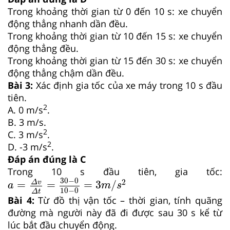
Trong khoảng thời gian từ 0 đến 10 s: xe chuyển
động thẳng nhanh dần đều.
Trong khoảng thời gian từ 10 đến 15 s: xe chuyển
động thẳng đều.
Trong khoảng thời gian từ 15 đến 30 s: xe chuyển
động thẳng chậm dần đều.
Bài 3:
X
ác định gia tốc của xe máy trong 10 s đầu
tiên.
2
A. 0 m/s
.
B. 3 m/s.
2
C. 3 m/s
.
2
D. -3 m/s
.
Đáp án đúng là C
Trong 10 s đầu tiên, gia tốc:
a
=
Δ
v
Δ
t
=
30
−
0
10
−
0
=
3
m
/
s
2
30
−
0
2
=
=
=
3
/
Δ
v
a
m
s
10
−
0
Δ
t
Bài 4:
Từ đồ thị vận tốc – thời gian, tính quãng
đường mà người này đã đi được sau 30 s kể từ
lúc bắt đầu chuyển động.