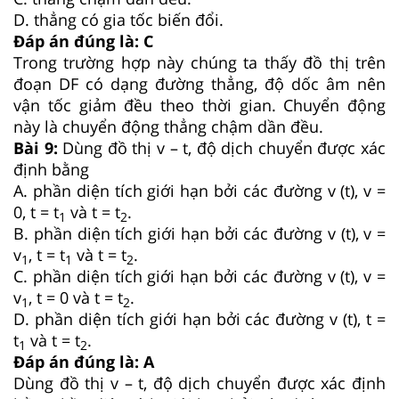
D. thẳng có gia tốc biến đổi.
Đáp án đúng là: C
Trong trường hợp này chúng ta thấy đồ thị trên
đoạn DF có dạng đường thẳng, độ dốc âm nên
vận tốc giảm đều theo thời gian. Chuyển động
này là chuyển động thẳng chậm dần đều.
Bài
9:
Dùng đồ thị v – t, độ dịch chuyển được xác
định bằng
A. phần diện tích giới hạn bởi các đường v (t), v =
0, t = t
và t = t
.
1
2
B. phần diện tích giới hạn bởi các đường v (t), v =
v
, t = t
và t = t
.
1
1
2
C. phần diện tích giới hạn bởi các đường v (t), v =
v
, t = 0 và t = t
.
1
2
D. phần diện tích giới hạn bởi các đường v (t), t =
t
và t = t
.
1
2
Đáp án đúng là: A
Dùng đồ thị v – t, độ dịch chuyển được xác định