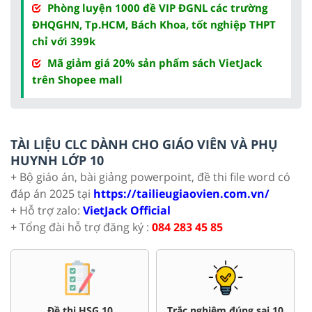
Phòng luyện 1000 đề VIP ĐGNL các trường
ĐHQGHN, Tp.HCM, Bách Khoa, tốt nghiệp THPT
chỉ với 399k
Mã giảm giá 20% sản phẩm sách VietJack
trên Shopee mall
TÀI LIỆU CLC DÀNH CHO GIÁO VIÊN VÀ PHỤ
HUYNH LỚP 10
+ Bộ giáo án, bài giảng powerpoint, đề thi file word có
đáp án 2025 tại
https://tailieugiaovien.com.vn/
+ Hỗ trợ zalo:
VietJack Official
+ Tổng đài hỗ trợ đăng ký :
084 283 45 85
Đề thi HSG 10
Trắc nghiệm đúng sai 10