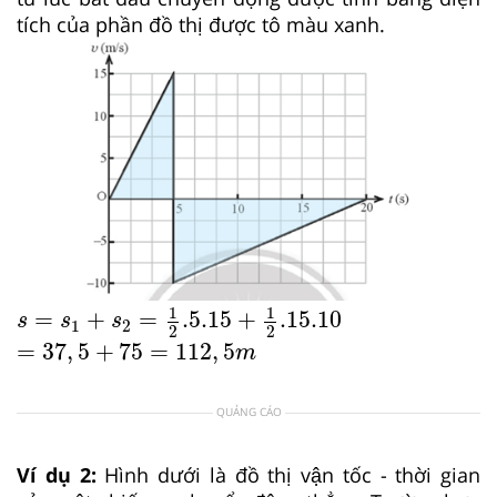
tích của phần đồ thị được tô màu xanh.
s
=
s
1
+
s
2
=
1
2
.5.15
+
1
2
.15.10
1
1
=
+
=
.5.15
+
.15.10
s
s
s
1
2
2
2
=
37
,
5
+
75
=
112
,
5
m
=
37
,
5
+
75
=
112
,
5
m
QUẢNG CÁO
Ví dụ 2:
Hình dưới là đồ thị vận tốc - thời gian