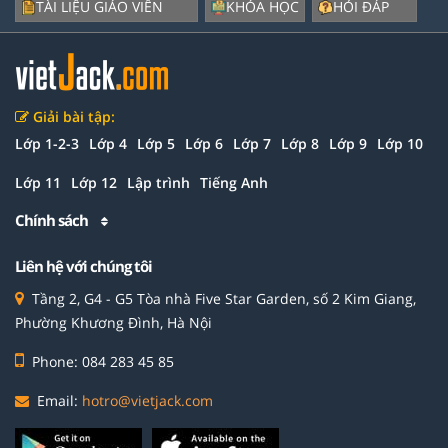
TÀI LIỆU GIÁO VIÊN
KHÓA HỌC
HỎI ĐÁP
Giải bài tập:
Lớp 1-2-3
Lớp 4
Lớp 5
Lớp 6
Lớp 7
Lớp 8
Lớp 9
Lớp 10
Lớp 11
Lớp 12
Lập trình
Tiếng Anh
Chính sách
Liên hệ với chúng tôi
Tầng 2, G4 - G5 Tòa nhà Five Star Garden, số 2 Kim Giang,
Phường Khương Đình, Hà Nội
Phone: 084 283 45 85
Email:
hotro@vietjack.com