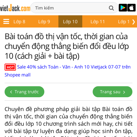
❯
7
Lớp 8
Lớp 9
Lớp 10
Lớp 11
Lớp 12
Bài toán đồ thị vận tốc, thời gian của
chuyển động thẳng biến đổi đều lớp
10 (cách giải + bài tập)
Sale 40% sách Toán - Văn - Anh 10 Vietjack 07-07 trên
HOT
Shopee mall
Trang trước
Trang sau
Chuyên đề phương pháp giải bài tập Bài toán đồ
thị vận tốc, thời gian của chuyển động thẳng biến
đổi đều lớp 10 chương trình sách mới hay, chi tiết
với bài tập tự luyện đa dạng giúp học sinh ôn tập,