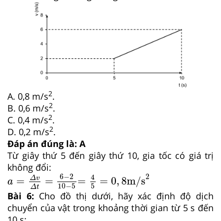
2
A.
0,8 m/s
.
2
B.
0,6 m/s
.
2
C.
0,4 m/s
.
2
D.
0,2 m/s
.
Đáp án đúng là:
A
Từ giây thứ 5 đến giây thứ 10, gia tốc có giá trị
không đổi:
=
4
5
=
0
,
8
m/s
2
a
=
Δ
v
Δ
t
=
6
−
2
10
−
5
2
6
−
2
4
=
=
=
=
0
,
8
m/s
Δ
v
a
5
10
−
5
Δ
t
Bài
6:
Cho đồ thị dưới, hãy xác định độ dịch
chuyển của vật trong khoảng thời gian từ 5 s đến
10 s: