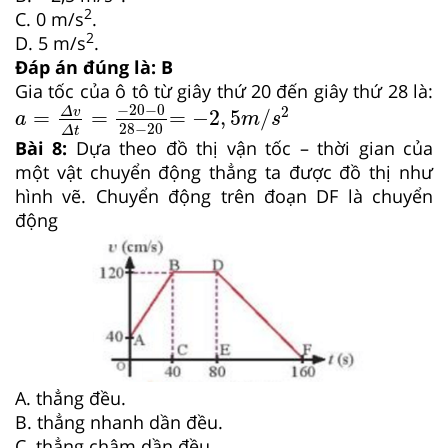
2
C. 0 m/s
.
2
D. 5 m/s
.
Đáp án đúng là: B
Gia tốc của ô tô từ giây thứ 20 đến giây thứ 28 là:
a
=
Δ
v
Δ
t
=
−
20
−
0
28
−
20
=
−
2
,
5
m
/
s
2
−
20
−
0
2
=
=
=
−
2
,
5
/
Δ
v
a
m
s
28
−
20
Δ
t
Bài
8:
Dựa theo đồ thị vận tốc – thời gian của
một vật chuyển động thẳng ta được đồ thị như
hình vẽ. Chuyển động trên đoạn DF là chuyển
động
A. thẳng đều.
B. thẳng nhanh dần đều.
C. thẳng chậm dần đều.