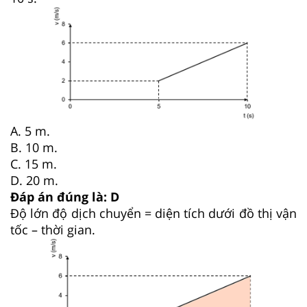
A.
5 m
.
B.
10 m
.
C.
15 m
.
D.
20 m
.
Đáp án đúng là: D
Độ lớn độ dịch chuyển = diện tích dưới đồ thị vận
tốc – thời gian.