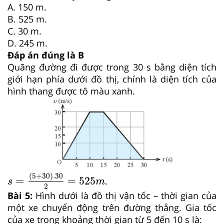
A. 150 m.
B. 525 m.
C. 30 m.
D. 245 m.
Đáp án đúng là B
Quãng đường đi được trong 30 s bằng diện tích
giới hạn
phía dưới đồ thị, chính là diện tích của
hình thang được tô màu xanh.
s
=
5
+
30
.30
2
=
525
m
(
5
+
30
)
.30
=
=
525
.
s
m
2
Bài
5:
Hình dưới là đồ thị vận tốc – thời gian của
một xe chuyển động trên đường thẳng. Gia tốc
của xe trong khoảng thời gian từ 5 đến 10 s là: