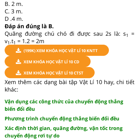
B. 2 m.
C. 3 m.
D .4 m.
Đáp án đúng là B.
Quãng đường chú chó đi được sau 2s là: s
=
1
v
.t
= 1.2 = 2m
1
1
(199K) XEM KHÓA HỌC VẬT LÍ 10 KNTT
XEM KHÓA HỌC VẬT LÍ 10 CD
XEM KHÓA HỌC VẬT LÍ 10 CTST
Xem thêm các dạng bài tập Vật Lí 10 hay, chi tiết
khác:
Vận dụng các công thức của chuyển động thẳng
biến đổi đều
Phương trình chuyển động thẳng biến đổi đều
Xác định thời gian, quãng đường, vận tốc trong
chuyển động rơi tự do