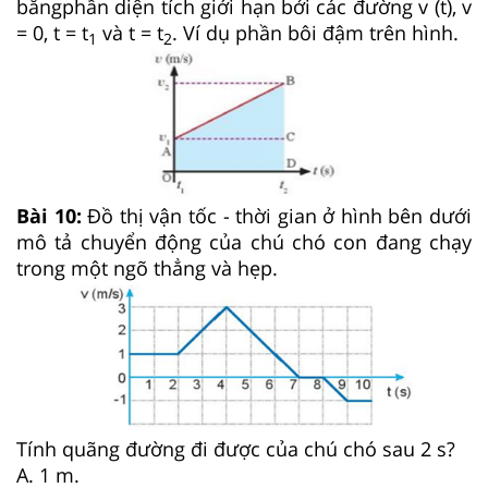
bằng
phần diện tích giới hạn bởi các đường v (t), v
= 0, t = t
và t = t
. Ví dụ phần bôi đậm trên hình.
1
2
Bài
10:
Đồ thị vận tốc - thời gian ở hình bên dưới
mô tả chuyển động của chú chó con
đang chạy
trong một ngõ thẳng và hẹp.
Tính quãng đường đi được của chú chó sau 2 s?
A. 1 m.