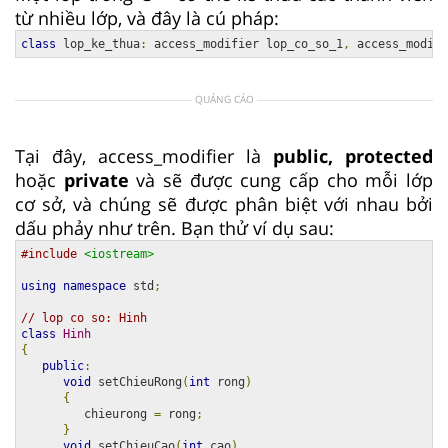
từ nhiều lớp, và đây là cú pháp:
class
 lop_ke_thua
:
 access_modifier lop_co_so_1
,
 access_modifi
QUẢNG CÁO
Tại đây, access_modifier là
public, protected
hoặc
private
và sẽ được cung cấp cho mỗi lớp
cơ sở, và chúng sẽ được phân biệt với nhau bởi
dấu phảy như trên. Bạn thử ví dụ sau:
#include
<iostream>
using
namespace
 std
;
// lop co so: Hinh
class
Hinh
{
public
:
void
 setChieuRong
(
int
 rong
)
{
         chieurong 
=
 rong
;
}
void
 setChieuCao
(
int
 cao
)