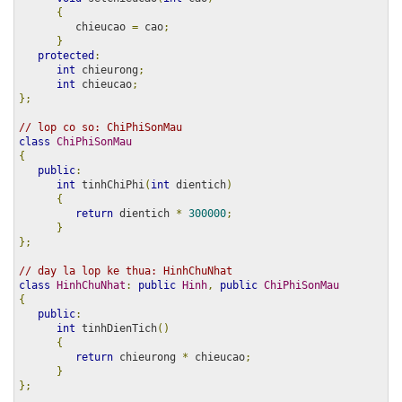
{
         chieucao 
=
 cao
;
}
protected
:
int
 chieurong
;
int
 chieucao
;
};
// lop co so: ChiPhiSonMau
class
ChiPhiSonMau
{
public
:
int
 tinhChiPhi
(
int
 dientich
)
{
return
 dientich 
*
300000
;
}
};
// day la lop ke thua: HinhChuNhat
class
HinhChuNhat
:
public
Hinh
,
public
ChiPhiSonMau
{
public
:
int
 tinhDienTich
()
{
return
 chieurong 
*
 chieucao
;
}
};