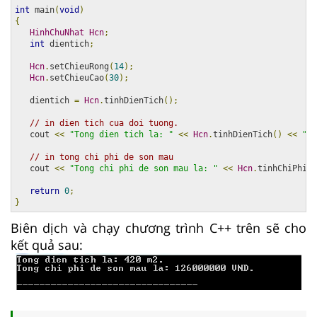
int
 main
(
void
)
{
HinhChuNhat
Hcn
;
int
 dientich
;
Hcn
.
setChieuRong
(
14
);
Hcn
.
setChieuCao
(
30
);
   dientich 
=
Hcn
.
tinhDienTich
();
// in dien tich cua doi tuong.
   cout 
<<
"Tong dien tich la: "
<<
Hcn
.
tinhDienTich
()
<<
" m
// in tong chi phi de son mau
   cout 
<<
"Tong chi phi de son mau la: "
<<
Hcn
.
tinhChiPhi
(
d
return
0
;
}
Biên dịch và chạy chương trình C++ trên sẽ cho
kết quả sau: