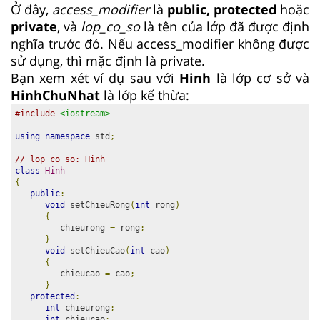
Ở đây,
access_modifier
là
public, protected
hoặc
private
, và
lop_co_so
là tên của lớp đã được định
nghĩa trước đó. Nếu access_modifier không được
sử dụng, thì mặc định là private.
Bạn xem xét ví dụ sau với
Hinh
là lớp cơ sở và
HinhChuNhat
là lớp kế thừa:
#include
<iostream>
using
namespace
 std
;
// lop co so: Hinh
class
Hinh
{
public
:
void
 setChieuRong
(
int
 rong
)
{
         chieurong 
=
 rong
;
}
void
 setChieuCao
(
int
 cao
)
{
         chieucao 
=
 cao
;
}
protected
:
int
 chieurong
;
int
 chieucao
;