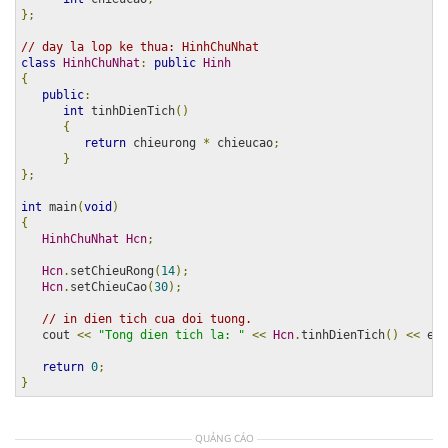
};
// day la lop ke thua: HinhChuNhat
class
HinhChuNhat
:
public
Hinh
{
public
:
int
 tinhDienTich
()
{
return
 chieurong 
*
 chieucao
;
}
};
int
 main
(
void
)
{
HinhChuNhat
Hcn
;
Hcn
.
setChieuRong
(
14
);
Hcn
.
setChieuCao
(
30
);
// in dien tich cua doi tuong.
   cout 
<<
"Tong dien tich la: "
<<
Hcn
.
tinhDienTich
()
<<
 end
return
0
;
}
QUẢNG CÁO