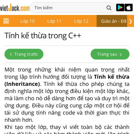
❯
ớp 9
Lớp 10
Lớp 11
Lớp 12
Giáo án - Đề thi
Tính kế thừa trong C++
Trang trước
Trang sau
Một trong những khái niệm quan trọng nhất
trong lập trình hướng đối tượng là
Tính kế thừa
(Inheritance)
. Tính kế thừa cho phép chúng ta
định nghĩa một lớp trong điều kiện một lớp khác,
mà làm cho nó dễ dàng hơn để tạo và duy trì một
ứng dụng. Điều này cũng cung cấp một cơ hội để
tái sử dụng tính năng code và thời gian thực thi
nhanh hơn.
Khi tạo một lớp, thay vì viết toàn bộ các thành
viên dữ liệu và các hàm thành viên mới, lập trình