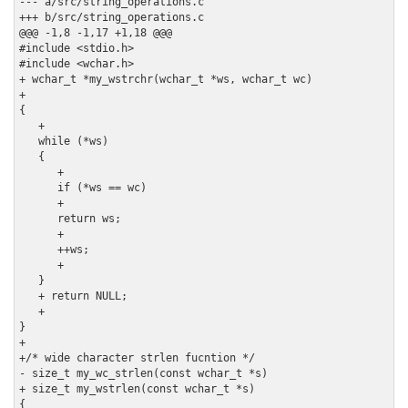
--- a/src/string_operations.c

+++ b/src/string_operations.c

@@@ -1,8 -1,17 +1,18 @@@

#include <stdio.h>

#include <wchar.h>

+ wchar_t *my_wstrchr(wchar_t *ws, wchar_t wc)

+

{

   +

   while (*ws) 

   {

      +

      if (*ws == wc)

      +

      return ws;

      +

      ++ws;

      + 

   }

   + return NULL;

   +

}

+

+/* wide character strlen fucntion */

- size_t my_wc_strlen(const wchar_t *s)

+ size_t my_wstrlen(const wchar_t *s)

{
