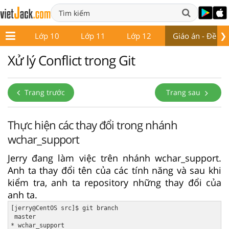
❯
ớp 9
Lớp 10
Lớp 11
Lớp 12
Giáo án - Đề thi
Xử lý Conflict trong Git
Trang trước
Trang sau
Thực hiện các thay đổi trong nhánh
wchar_support
Jerry đang làm việc trên nhánh wchar_support.
Anh ta thay đổi tên của các tính năng và sau khi
kiểm tra, anh ta repository những thay đổi của
anh ta.
[jerry@CentOS src]$ git branch

 master

* wchar_support
