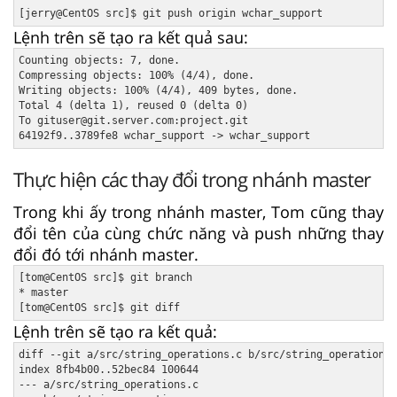
Lệnh trên sẽ tạo ra kết quả sau:
Counting objects: 7, done.

Compressing objects: 100% (4/4), done.

Writing objects: 100% (4/4), 409 bytes, done.

Total 4 (delta 1), reused 0 (delta 0)

To gituser@git.server.com:project.git

Thực hiện các thay đổi trong nhánh master
Trong khi ấy trong nhánh master, Tom cũng thay
đổi tên của cùng chức năng và push những thay
đổi đó tới nhánh master.
[tom@CentOS src]$ git branch

* master

Lệnh trên sẽ tạo ra kết quả:
diff --git a/src/string_operations.c b/src/string_operations.
index 8fb4b00..52bec84 100644

--- a/src/string_operations.c
