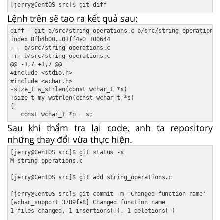
Lệnh trên sẽ tạo ra kết quả sau:
diff --git a/src/string_operations.c b/src/string_operations.
index 8fb4b00..01ff4e0 100644

--- a/src/string_operations.c

+++ b/src/string_operations.c

@@ -1,7 +1,7 @@

#include <stdio.h>

#include <wchar.h>

-size_t w_strlen(const wchar_t *s)

+size_t my_wstrlen(const wchar_t *s)

{

Sau khi thẩm tra lại code, anh ta repository
những thay đổi vừa thực hiện.
[jerry@CentOS src]$ git status -s

M string_operations.c

[jerry@CentOS src]$ git add string_operations.c

[jerry@CentOS src]$ git commit -m 'Changed function name'

[wchar_support 3789fe8] Changed function name

1 files changed, 1 insertions(+), 1 deletions(-)
