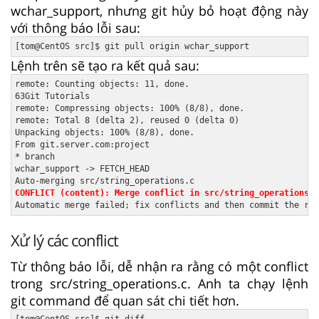
wchar_support, nhưng git hủy bỏ hoạt động này
với thông báo lỗi sau:
Lệnh trên sẽ tạo ra kết quả sau:
remote: Counting objects: 11, done.

63Git Tutorials

remote: Compressing objects: 100% (8/8), done.

remote: Total 8 (delta 2), reused 0 (delta 0)

Unpacking objects: 100% (8/8), done.

From git.server.com:project

* branch

wchar_support -> FETCH_HEAD

CONFLICT (content): Merge conflict in src/string_operations.c
Xử lý các conflict
Từ thông báo lỗi, dễ nhận ra rằng có một conflict
trong src/string_operations.c. Anh ta chạy lệnh
git command để quan sát chi tiết hơn.