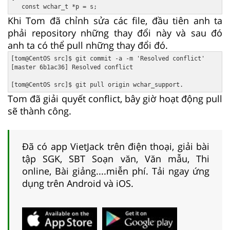
Khi Tom đã chỉnh sửa các file, đầu tiên anh ta
phải repository những thay đổi này và sau đó
anh ta có thể pull những thay đổi đó.
[tom@CentOS src]$ git commit -a -m 'Resolved conflict'

[master 6b1ac36] Resolved conflict

Tom đã giải quyết conflict, bây giờ hoạt động pull
sẽ thành công.
Đã có app VietJack trên điện thoại, giải bài
tập SGK, SBT Soạn văn, Văn mẫu, Thi
online, Bài giảng....miễn phí. Tải ngay ứng
dụng trên Android và iOS.