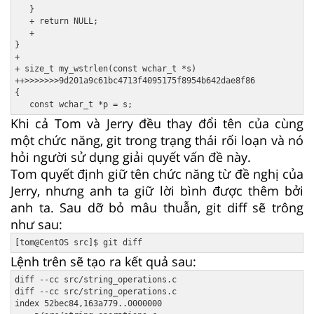
   }

   + return NULL;

   +

}

+

+ size_t my_wstrlen(const wchar_t *s)

++>>>>>>>9d201a9c61bc4713f4095175f8954b642dae8f86

{

Khi cả Tom và Jerry đều thay đổi tên của cùng
một chức năng, git trong trạng thái rối loạn và nó
hỏi người sử dụng giải quyết vấn đề này.
Tom quyết định giữ tên chức năng từ đề nghị của
Jerry, nhưng anh ta giữ lời bình được thêm bởi
anh ta. Sau dỡ bỏ mâu thuẫn, git diff sẽ trông
như sau:
Lệnh trên sẽ tạo ra kết quả sau:
diff --cc src/string_operations.c

diff --cc src/string_operations.c

index 52bec84,163a779..0000000
