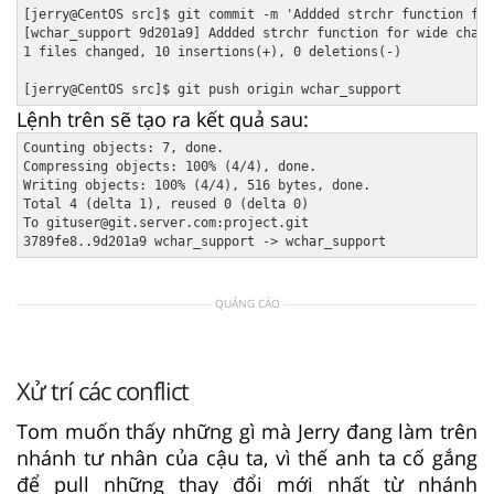
[jerry@CentOS src]$ git commit -m 'Addded strchr function for
[wchar_support 9d201a9] Addded strchr function for wide chara
1 files changed, 10 insertions(+), 0 deletions(-)

Lệnh trên sẽ tạo ra kết quả sau:
Counting objects: 7, done.

Compressing objects: 100% (4/4), done.

Writing objects: 100% (4/4), 516 bytes, done.

Total 4 (delta 1), reused 0 (delta 0)

To gituser@git.server.com:project.git

QUẢNG CÁO
Xử trí các conflict
Tom muốn thấy những gì mà Jerry đang làm trên
nhánh tư nhân của cậu ta, vì thế anh ta cố gắng
để pull những thay đổi mới nhất từ nhánh