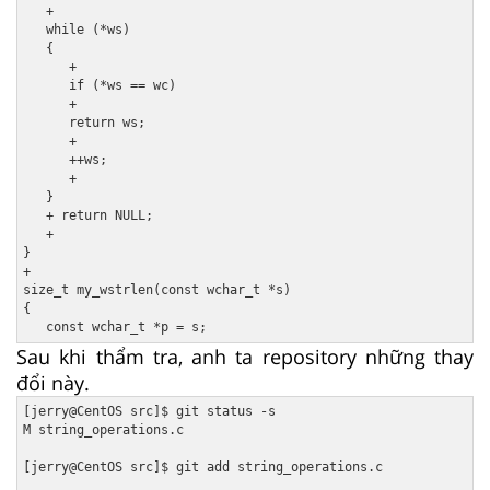
   +

   while (*ws) 

   {

      +

      if (*ws == wc)

      +

      return ws;

      +

      ++ws;

      + 

   }

   + return NULL;

   +

}

+

size_t my_wstrlen(const wchar_t *s)

{

Sau khi thẩm tra, anh ta repository những thay
đổi này.
[jerry@CentOS src]$ git status -s

M string_operations.c

[jerry@CentOS src]$ git add string_operations.c
