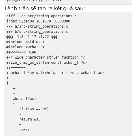
Lệnh trên sẽ tạo ra kết quả sau:
diff --cc src/string_operations.c

index 52bec84,163a779..0000000

--- a/src/string_operations.c

+++ b/src/string_operations.c

@@@ -1,8 -1,17 +1,22 @@@

#include <stdio.h>

#include <wchar.h>

++<<<<<<< HEAD

+/* wide character strlen fucntion */

+size_t my_wc_strlen(const wchar_t *s)

++=======

+ wchar_t *my_wstrchr(wchar_t *ws, wchar_t wc)

+

{

   +

   +

   while (*ws) 

   {

      if (*ws == wc)

      +

      return ws;

      +

      ++ws;

      + 
