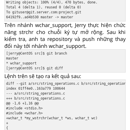
Writing objects: 100% (4/4), 470 bytes, done.

Total 4 (delta 1), reused 0 (delta 0)

To gituser@git.server.com:project.git

Trên nhánh wchar_support, Jerry thực hiện chức
năng strchr cho chuỗi ký tự mở rộng. Sau khi
kiểm tra, anh ta repository và push những thay
đổi này tới nhánh wchar_support.
[jerry@CentOS src]$ git branch

master

* wchar_support

Lệnh trên sẽ tạo ra kết quả sau:
diff --git a/src/string_operations.c b/src/string_operations.
index 01ff4e0..163a779 100644

--- a/src/string_operations.c

+++ b/src/string_operations.c

@@ -1,6 +1,16 @@

#include <stdio.h>

#include <wchar.h>

+wchar_t *my_wstrchr(wchar_t *ws, wchar_t wc)

+

{
