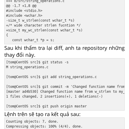
+++ b/src/string_operations.c

@@ -1,7 +1,8 @@

#include <stdio.h>

#include <wchar.h>

-size_t w_strlen(const wchar_t *s)

+/* wide character strlen fucntion */

+size_t my_wc_strlen(const wchar_t *s)

{

Sau khi thẩm tra lại diff, anh ta repository những
thay đổi này.
[tom@CentOS src]$ git status -s

M string_operations.c

[tom@CentOS src]$ git add string_operations.c

[tom@CentOS src]$ git commit -m 'Changed function name from w
[master ad4b530] Changed function name from w_strlen to my_wc
1 files changed, 2 insertions(+), 1 deletions(-)

Lệnh trên sẽ tạo ra kết quả sau:
Counting objects: 7, done.

Compressing objects: 100% (4/4), done.
