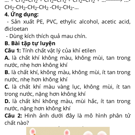
2
2
2
2
2
2
CH
-CH
-CH
-CH
-CH
-CH
-…
2
2
2
2
2
2
4. Ứng dụng:
- Sản xuất PE, PVC, ethylic alcohol, acetic acid,
đicloetan
- Dùng kích thích quả mau chín.
B. Bài tập tự luyện
Câu 1:
Tính chất vật lý của khí etilen
A.
là chất khí không màu, không mùi, tan trong
nước, nhẹ hơn không khí
B.
là chất khí, không màu, không mùi, ít tan trong
nước, nhẹ hơn không khí
C.
là chất khí màu vàng lục, không mùi, ít tan
trong nước, nặng hơn không khí
D.
là chất khí không màu, mùi hắc, ít tan trong
nước, nặng hơn không khí
Câu 2:
Hình ảnh dưới đây là mô hình phân tử
chất nào?