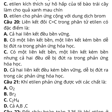
C.
etilen kích thích sự hô hấp của tế bào trái cây
làm cho quả xanh mau chín
D.
etilen cho phản ứng cộng với dung dịch brom
Câu 20:
Liên kết đôi C=C trong phân tử etilen có
đặc điểm là:
A.
Cả hai liên kết đều bền vững.
B.
Có một liên kết bền, một liên kết kém bền dễ
bị đứt ra trong phản ứng hóa học.
C.
Có một liên kết bền, một liên kết kém bền
nhưng cả hai đều dễ bị đứt ra trong phản ứng
hóa học.
D.
Cả hai liên kết đều kém bền vững, dễ bị đứt ra
trong các phản ứng hóa học.
Câu 21:
Khí etilen phản ứng được với các chất là:
A.
O
2
B.
Br
2
C.
C
H
2
4
D.
Cả A,B ,C
Câu 22:
Đốt cháy hoàn toàn 3,36 lít khí etilen ở