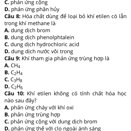
C.
phản ứng cộng
D.
phản ứng phân hủy
Câu 8:
Hóa chất dùng để loại bỏ khí etilen có lẫn
trong khí methane là
A.
dung dịch brom
B.
dung dịch phenolphtalein
C.
dung dịch hydrochloric acid
D.
dung dịch nước vôi trong
Câu 9:
Khí tham gia phản ứng trùng hợp là
A.
CH
4
B.
C
H
2
4
C.
C
H
3
8
D.
C
H
2
6
Câu 10:
Khí etilen không có tính chất hóa học
nào sau đây?
A.
phản ứng cháy với khí oxi
B.
phản ứng trùng hợp
C.
phản ứng cộng với dung dịch brom
D.
phản ứng thế với clo ngoài ánh sáng