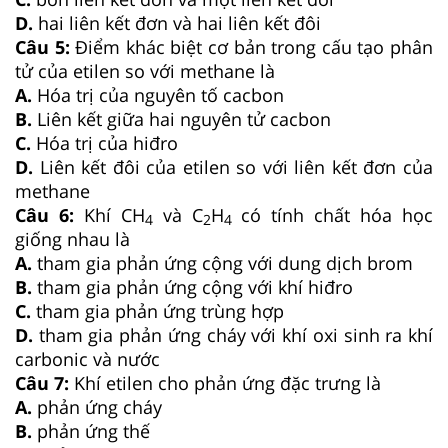
D.
hai liên kết đơn và hai liên kết đôi
Câu 5:
Điểm khác biệt cơ bản trong cấu tạo phân
tử của etilen so với methane là
A.
Hóa trị của nguyên tố cacbon
B.
Liên kết giữa hai nguyên tử cacbon
C.
Hóa trị của hiđro
D.
Liên kết đôi của etilen so với liên kết đơn của
methane
Câu 6:
Khí CH
và C
H
có tính chất hóa học
4
2
4
giống nhau là
A.
tham gia phản ứng cộng với dung dịch brom
B.
tham gia phản ứng cộng với khí hiđro
C.
tham gia phản ứng trùng hợp
D.
tham gia phản ứng cháy với khí oxi sinh ra khí
carbonic và nước
Câu 7:
Khí etilen cho phản ứng đặc trưng là
A.
phản ứng cháy
B.
phản ứng thế