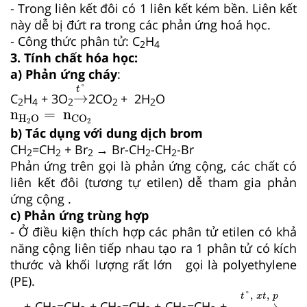
- Trong liên kết đôi có 1 liên kết kém bền. Liên kết
này dễ bị đứt ra trong các phản ứng hoá học.
- Công thức phân tử: C
H
2
4
3. Tính chất hóa học:
a) Phản ứng cháy
:
→
t
°
°
t
→
C
H
+ 3O
2CO
+ 2H
O
2
4
2
2
2
n
H
2
O
=
n
CO
2
n
=
n
H
O
CO
2
2
b) Tác dụng với dung dịch brom
CH
=CH
+ Br
→ Br-CH
-CH
-Br
2
2
2
2
2
Phản ứng trên gọi là phản ứng cộng, các chất có
liên kết đôi (tương tự etilen) dễ tham gia phản
ứng cộng .
c) Phản ứng trùng hợp
- Ở điều kiện thích hợp các phân tử etilen có khả
năng cộng liên tiếp nhau tạo ra 1 phân tử có kích
thước và khối lượng rất lớn gọi là polyethylene
(PE).
→
t
°
,
x
t
,
°
,
,
t
x
t
p
−
−−−
→
… + CH
=CH
+ CH
=CH
+ CH
=CH
+ …
...-