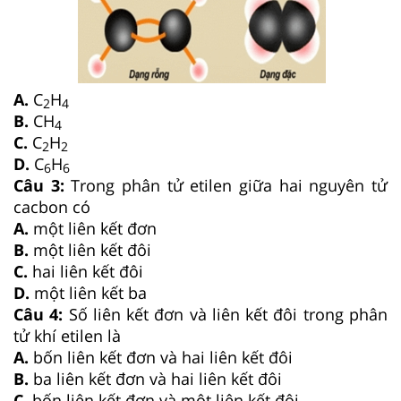
A.
C
H
2
4
B.
CH
4
C.
C
H
2
2
D.
C
H
6
6
Câu 3:
Trong phân tử etilen giữa hai nguyên tử
cacbon có
A.
một liên kết đơn
B.
một liên kết đôi
C.
hai liên kết đôi
D.
một liên kết ba
Câu 4:
Số liên kết đơn và liên kết đôi trong phân
tử khí etilen là
A.
bốn liên kết đơn và hai liên kết đôi
B.
ba liên kết đơn và hai liên kết đôi
C.
bốn liên kết đơn và một liên kết đôi