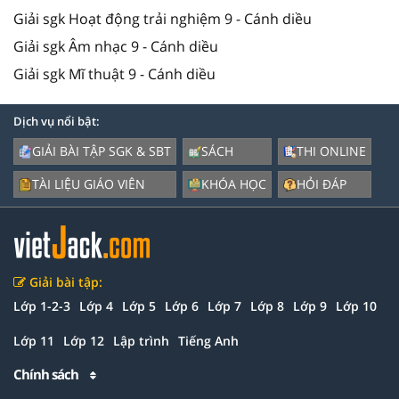
Giải sgk Hoạt động trải nghiệm 9 - Cánh diều
Giải sgk Âm nhạc 9 - Cánh diều
Giải sgk Mĩ thuật 9 - Cánh diều
Dịch vụ nổi bật:
GIẢI BÀI TẬP SGK & SBT
SÁCH
THI ONLINE
TÀI LIỆU GIÁO VIÊN
KHÓA HỌC
HỎI ĐÁP
Giải bài tập:
Lớp 1-2-3
Lớp 4
Lớp 5
Lớp 6
Lớp 7
Lớp 8
Lớp 9
Lớp 10
Lớp 11
Lớp 12
Lập trình
Tiếng Anh
Chính sách