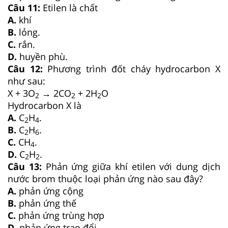
Câu 11:
Etilen là chất
A.
khí
B.
lỏng.
C.
rắn.
D.
huyền phù.
Câu 12:
Phương trình đốt cháy hydrocarbon X
như sau:
X + 3O
→ 2CO
+ 2H
O
2
2
2
Hydrocarbon X là
A.
C
H
.
2
4
B.
C
H
.
2
6
C.
CH
.
4
D.
C
H
.
2
2
Câu 13:
Phản ứng giữa khí etilen với dung dịch
nước brom thuộc loại phản ứng nào sau đây?
A.
phản ứng cộng
B.
phản ứng thế
C.
phản ứng trùng hợp
D.
phản ứng trao đổi