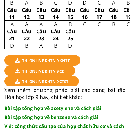
B
A
B
C
D
D
C
A
B
Câu
Câu
Câu
Câu
Câu
Câu
Câu
Câu
Câ
11
12
13
14
15
16
17
18
1
A
A
A
A
B
C
C
B
C
Câu
Câu
Câu
Câu
Câu
21
22
23
24
25
D
B
A
B
D
THI ONLINE KHTN 9 KNTT
THI ONLINE KHTN 9 CD
THI ONLINE KHTN 9 CTST
Xem thêm phương pháp giải các dạng bài tập
Hóa học lớp 9 hay, chi tiết khác:
Bài tập tổng hợp về acetylene và cách giải
Bài tập tổng hợp về benzene và cách giải
Viết công thức cấu tạo của hợp chất hữu cơ và cách