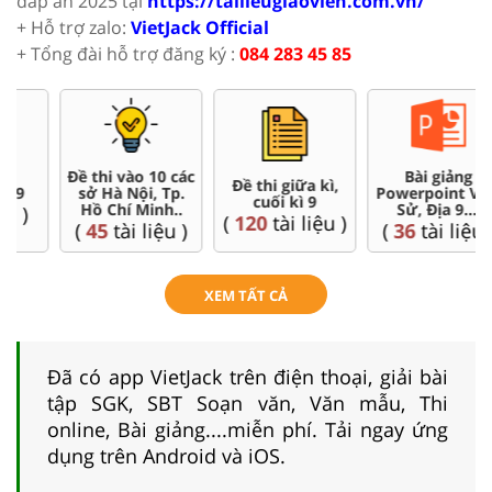
đáp án 2025 tại
https://tailieugiaovien.com.vn/
+ Hỗ trợ zalo:
VietJack Official
+ Tổng đài hỗ trợ đăng ký :
084 283 45 85
Đề thi vào 10 các
Bài giảng
Đề thi giữa kì,
sở Hà Nội, Tp.
Powerpoint Văn,
cuối kì 9
Hồ Chí Minh..
Sử, Địa 9....
(
120
tài liệu )
(
45
tài liệu )
(
36
tài liệu )
XEM TẤT CẢ
Đã có app VietJack trên điện thoại, giải bài
tập SGK, SBT Soạn văn, Văn mẫu, Thi
online, Bài giảng....miễn phí. Tải ngay ứng
dụng trên Android và iOS.