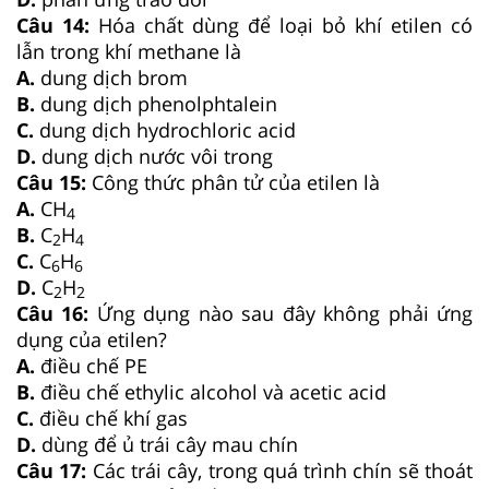
Câu 14:
Hóa chất dùng để loại bỏ khí etilen có
lẫn trong khí methane là
A.
dung dịch brom
B.
dung dịch phenolphtalein
C.
dung dịch hydrochloric acid
D.
dung dịch nước vôi trong
Câu 15:
Công thức phân tử của etilen là
A.
CH
4
B.
C
H
2
4
C.
C
H
6
6
D.
C
H
2
2
Câu 16:
Ứng dụng nào sau đây không phải ứng
dụng của etilen?
A.
điều chế PE
B.
điều chế ethylic alcohol và acetic acid
C.
điều chế khí gas
D.
dùng để ủ trái cây mau chín
Câu 17:
Các trái cây, trong quá trình chín sẽ thoát