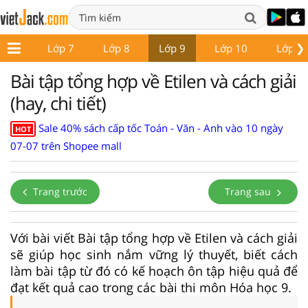
❯
ớp 6
Lớp 7
Lớp 8
Lớp 9
Lớp 10
Lớp 1
Bài tập tổng hợp về Etilen và cách giải
(hay, chi tiết)
Sale 40% sách cấp tốc Toán - Văn - Anh vào 10 ngày
HOT
07-07 trên Shopee mall
Trang trước
Trang sau
Với bài viết Bài tập tổng hợp về Etilen và cách giải
sẽ giúp học sinh nắm vững lý thuyết, biết cách
làm bài tập từ đó có kế hoạch ôn tập hiệu quả để
đạt kết quả cao trong các bài thi môn Hóa học 9.