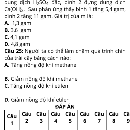
dung dịch H
SO
đặc, bình 2 đựng dung dịch
2
4
Ca(OH)
. Sau phản ứng thấy bình 1 tăng 5,4 gam,
2
bình 2 tăng 11 gam. Giá trị của m là:
A.
1,3 gam
B.
3,6 gam
C.
4,1 gam
D.
4,8 gam
Câu 25:
Người ta có thể làm chậm quá trình chín
của trái cây bằng cách nào:
A.
Tăng nồng độ khí methane
B.
Giảm nồng độ khí methane
C.
Tăng nồng độ khí etilen
D.
Giảm nồng độ khí etilen
ĐÁP ÁN
Câu
Câu
Câu
Câu
Câu
Câu
Câu
Câ
Câu
2
3
4
5
6
7
8
9
1