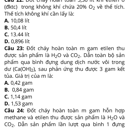
(đktc) trong không khí chứa 20% O
về thể tích.
2
Thế tích không khí cần lấy là:
A.
10,08 lít
B.
50,4 lít
C.
13.44 lít
D.
0,896 lít
Câu 23:
Đốt cháy hoàn toàn m gam etilen thu
được sản phẩm là H
O và CO
. Dẫn toàn bộ sản
2
2
phẩm qua bình đựng dung dịch nước vôi trong
dư (Ca(OH)
), sau phản ứng thu được 3 gam kết
2
tủa. Giá trị của m là:
A.
0,42 gam
B.
0,84 gam
C.
1,14 gam
D.
1,53 gam
Câu 24:
Đốt cháy hoàn toàn m gam hỗn hợp
methane và etilen thu được sản phẩm là H
O và
2
CO
. Dẫn sản phẩm lần lượt qua bình 1 đựng
2