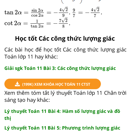
tan
2
α
=
sin
2
α
cos
2
α
=
−
4
2
9
.
9
7
=
−
4
2
7
.
√
√
4
2
4
2
9
sin
2
α
tan
2
=
=
−
.
=
−
.
α
cos
2
9
7
7
cot
2
α
=
1
tan
2
α
=
−
7
2
8
.
α
√
7
2
1
cot
2
=
=
−
.
α
tan
2
8
α
Học tốt Các công thức lượng giác
Các bài học để học tốt Các công thức lượng giác
Toán lớp 11 hay khác:
Giải sgk Toán 11 Bài 3: Các công thức lượng giác
(199K) XEM KHÓA HỌC TOÁN 11 CTST
Xem thêm tóm tắt lý thuyết Toán lớp 11 Chân trời
sáng tạo hay khác:
Lý thuyết Toán 11 Bài 4: Hàm số lượng giác và đồ
thị
Lý thuyết Toán 11 Bài 5: Phương trình lượng giác