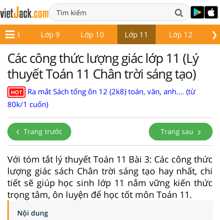
❯
Lớp 8
Lớp 9
Lớp 10
Lớp 11
Lớp 12
Gi
Các công thức lượng giác lớp 11 (Lý
thuyết Toán 11 Chân trời sáng tạo)
Ra mắt Sách tổng ôn 12 (2k8) toán, văn, anh.... (từ
HOT
80k/1 cuốn)
Trang trước
Trang sau
Với tóm tắt lý thuyết Toán 11 Bài 3: Các công thức
lượng giác sách Chân trời sáng tạo hay nhất, chi
tiết sẽ giúp học sinh lớp 11 nắm vững kiến thức
trọng tâm, ôn luyện để học tốt môn Toán 11.
Nội dung