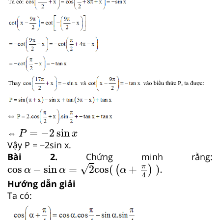
P
=
−
2
sin
x
=
−
2
sin
⇔
P
x
Vậy P = −2sin x.
Bài 2.
Chứng minh rằng:
cos
α
−
sin
α
=
2
cos(
α
+
π
4
).
√
π
cos
−
sin
=
2
cos(
+
).
(
)
α
α
α
4
Hướng dẫn giải
Ta có: