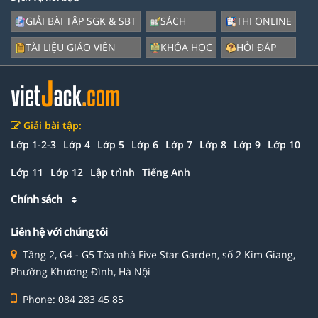
GIẢI BÀI TẬP SGK & SBT
SÁCH
THI ONLINE
TÀI LIỆU GIÁO VIÊN
KHÓA HỌC
HỎI ĐÁP
Giải bài tập:
Lớp 1-2-3
Lớp 4
Lớp 5
Lớp 6
Lớp 7
Lớp 8
Lớp 9
Lớp 10
Lớp 11
Lớp 12
Lập trình
Tiếng Anh
Chính sách
Liên hệ với chúng tôi
Tầng 2, G4 - G5 Tòa nhà Five Star Garden, số 2 Kim Giang,
Phường Khương Đình, Hà Nội
Phone: 084 283 45 85