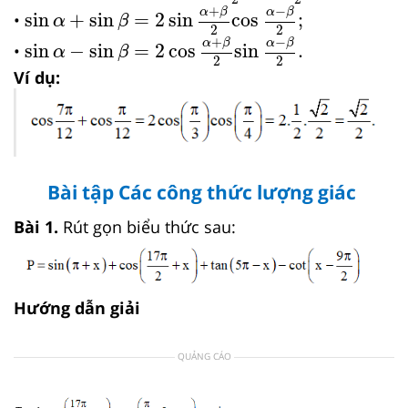
sin
α
+
sin
β
=
2
sin
α
+
β
2
cos
α
−
β
2
;
+
−
α
β
α
β
sin
+
sin
=
2
sin
cos
;
•
α
β
2
2
sin
α
−
sin
β
=
2
cos
α
+
β
2
sin
α
−
β
2
.
+
−
α
β
α
β
sin
−
sin
=
2
cos
sin
.
•
α
β
2
2
Ví dụ:
Bài tập Các công thức lượng giác
Bài 1.
Rút gọn biểu thức sau:
Hướng dẫn giải
QUẢNG CÁO