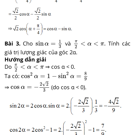
sin
α
=
1
3
π
2
<
α
<
π
.
1
π
sin
=
<
<
.
Bài 3.
Cho
và
Tính các
α
α
π
3
2
giá trị lượng giác của góc 2α.
Hướng dẫn giải
π
2
<
α
<
π
π
<
<
Do
⇒ cos α < 0.
α
π
2
cos
2
α
=
1
−
sin
2
α
=
8
9
8
2
2
cos
=
1
−
sin
=
Ta có:
α
α
9
cos
α
=
−
2
2
3
√
2
2
cos
=
−
⇒
(do cos α < 0).
α
3