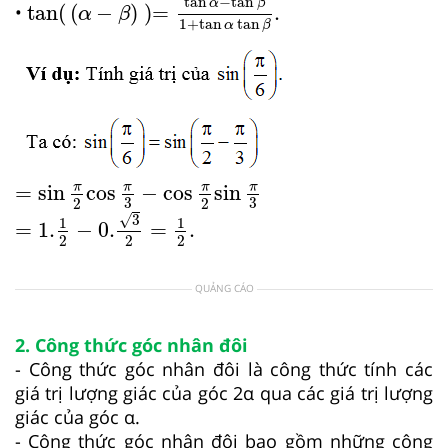
tan
−
tan
α
β
tan(
(
−
)
)=
.
•
α
β
1
+
tan
tan
α
β
=
sin
π
2
cos
π
3
−
cos
π
2
sin
π
3
π
π
π
π
=
sin
cos
−
cos
sin
3
3
2
2
=
1.
1
2
−
0.
3
2
=
1
2
.
√
3
1
1
=
1.
−
0.
=
.
2
2
2
QUẢNG CÁO
2. Công thức góc nhân đôi
- Công thức góc nhân đôi là công thức tính các
giá trị lượng giác của góc 2α qua các giá trị lượng
giác của góc α.
- Công thức góc nhân đôi bao gồm những công