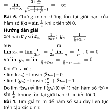
2
+
−
=
lim
=
+
∞
x
√
→
−
∞
2
2
x
1
−
+
−
1
2
x
x
Bài 6.
Chứng minh không tồn tại giới hạn của
sin
1
x
1
sin
hàm số f(x) =
khi x tiến tới 0.
x
Hướng dẫn giải
x
n
=
1
2
n
π
;
y
n
=
1
π
2
+
2
n
π
1
1
=
;
=
Xét hai dãy số
x
y
n
n
2
π
+
2
n
π
n
π
2
Suy ra
lim
x
n
=
lim
1
2
n
π
=
1
2
π
lim
1
n
=
1
2
π
.
0
=
0
1
1
1
1
lim
=
lim
=
lim
=
.
0
=
0
x
n
2
2
2
lim
y
n
=
lim
1
π
2
+
2
n
π
=
1
π
2
+
2
π
lim
n
=
0
n
n
π
π
π
1
1
lim
=
lim
=
=
0
Và
y
n
π
π
+
2
+
2
lim
n
π
π
n
2
2
Khi đó ta xét:
2
n
π
x
n
2
• lim f(
) = limsin (
) = 0;
x
n
π
n
π
2
+
2
n
π
y
n
π
+
2
• lim f (
) = limsin (
) = 1.
y
n
π
n
2
≠
≠
x
n
y
n
≠
≠
Do lim f(
)
lim f (
) (0
1) nên hàm số f(x) =
x
y
sin
1
x
n
n
1
sin
không tồn tại giới hạn khi x tiến tới 0.
x
Bài 1.
Tìm giá trị m để hàm số sau đây liên tục
trên tập xác định: