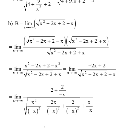
=
lim
x
→
−
∞
2
+
2
−
x
1
−
2
x
+
2
x
2
−
1
=
+
∞
2