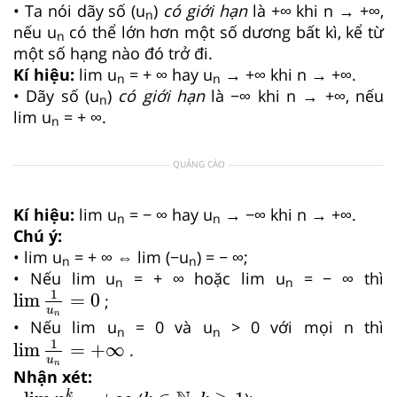
• Ta nói dãy số (u
)
có giới hạn
là +∞ khi n → +∞,
n
nếu u
có thể lớn hơn một số dương bất kì, kể từ
n
một số hạng nào đó trở đi.
Kí hiệu:
lim u
= + ∞ hay u
→ +∞ khi n → +∞.
n
n
• Dãy số (u
)
có giới hạn
là −∞ khi n → +∞, nếu
n
lim u
= + ∞.
n
QUẢNG CÁO
Kí hiệu:
lim u
= − ∞ hay u
→ −∞ khi n → +∞.
n
n
Chú ý:
• lim u
= + ∞ ⇔ lim (−u
) = − ∞;
n
n
• Nếu lim u
= + ∞ hoặc lim u
= − ∞ thì
n
n
lim
1
u
n
=
0
1
lim
=
0
;
u
n
• Nếu lim u
= 0 và u
> 0 với mọi n thì
n
n
lim
1
u
n
=
+
∞
1
lim
=
+
∞
.
u
n
Nhận xét:
lim
n
k
=
+
∞
k
∈
ℕ
,
k
≥
1
k