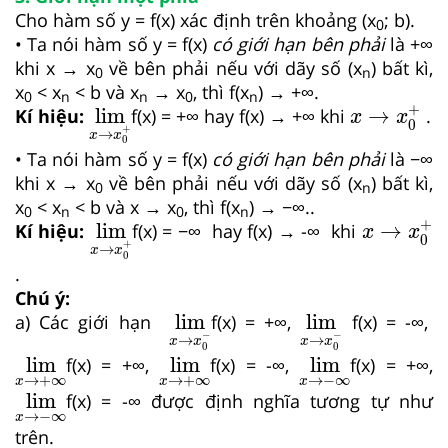
Cho hàm số y = f(x) xác định trên khoảng (x
; b).
0
• Ta nói hàm số y = f(x)
có giới hạn bên phải
là +∞
khi x → x
về bên phải nếu với dãy số (x
) bất kì,
0
n
x
< x
< b và x
→ x
, thì f(x
) → +∞.
0
n
n
0
n
x
→
x
0
+
lim
x
→
x
0
+
+
lim
→
Kí hiệu:
f(x) = +∞ hay f(x) → +∞ khi
.
x
x
0
+
→
x
x
0
• Ta nói hàm số y = f(x)
có giới hạn bên phải
là −∞
khi x → x
về bên phải nếu với dãy số (x
) bất kì,
0
n
x
< x
< b và x → x
, thì f(x
) → −∞..
0
n
0
n
x
→
x
0
+
lim
x
→
x
0
+
+
lim
→
Kí hiệu:
f(x) = −∞ hay f(x) → -∞ khi
x
x
0
+
→
x
x
0
.
Chú ý:
lim
x
→
x
0
-
lim
x
→
x
0
-
lim
lim
a) Các giới hạn
f(x) = +∞,
f(x) = -∞,
−
−
→
→
x
x
x
x
0
0
lim
x
→
+
∞
lim
x
→
+
∞
lim
x
→
−
∞
lim
lim
lim
f(x) = +∞,
f(x) = -∞,
f(x) = +∞,
→
+
∞
→
+
∞
→
−
∞
x
x
x
lim
x
→
−
∞
lim
f(x) = -∞ được định nghĩa tương tự như
→
−
∞
x
trên.