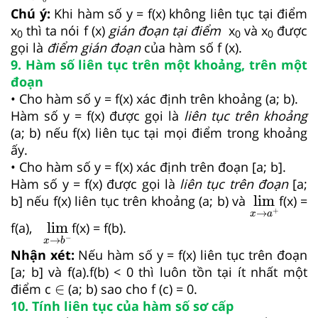
Chú ý:
Khi hàm số y = f(x) không liên tục tại điểm
x
thì ta nói f (x)
gián đoạn tại điểm
x
và x
được
0
0
0
gọi là
điểm gián đoạn
của hàm số f (x).
9. Hàm số liên tục trên một khoảng, trên một
đoạn
• Cho hàm số y = f(x) xác định trên khoảng (a; b).
Hàm số y = f(x) được gọi là
liên tục trên khoảng
(a; b) nếu f(x) liên tục tại mọi điểm trong khoảng
ấy.
• Cho hàm số y = f(x) xác định trên đoạn [a; b].
Hàm số y = f(x) được gọi là
liên tục trên đoạn
[a;
lim
x
→
a
+
b] nếu f(x) liên tục trên khoảng (a; b) và
lim
f(x) =
+
→
x
a
lim
x
→
b
−
f(a),
lim
f(x) = f(b).
−
→
x
b
Nhận xét:
Nếu hàm số y = f(x) liên tục trên đoạn
[a; b] và f(a).f(b) < 0 thì luôn tồn tại ít nhất một
∈
điểm c
∈
(a; b) sao cho f (c) = 0.
10. Tính liên tục của hàm số sơ cấp