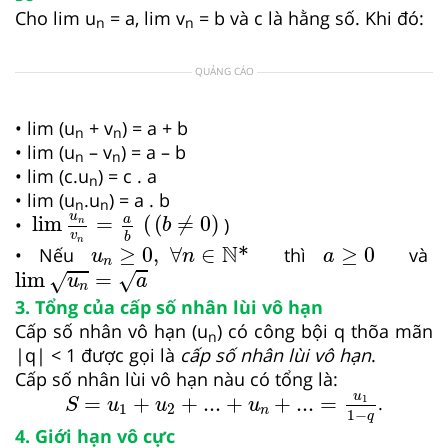
Cho lim u
= a, lim v
= b và c là hằng số. Khi đó:
n
n
QUẢNG CÁO
• lim (u
+ v
) = a + b
n
n
• lim (u
– v
) = a – b
n
n
• lim (c.u
) = c . a
n
• lim (u
.u
) = a . b
n
n
lim
u
n
v
n
=
a
b
(
b
≠
0
u
lim
=
(
(
≠
0
)
a
•
)
n
b
v
b
u
n
≥
0
,
∀
n
∈
ℕ
*
a
≥
0
n
N
≥
0
,
∀
∈
*
≥
0
• Nếu
thì
và
u
n
a
n
lim
u
n
=
a
lim
=
√
√
u
a
n
3. Tổng của cấp số nhân lùi vô hạn
Cấp số nhân vô hạn (u
) có công bội q thõa mãn
n
|q| < 1 được gọi là
cấp số nhân lùi vô hạn
.
Cấp số nhân lùi vô hạn nàu có tổng là:
S
=
u
1
+
u
2
+
...
+
u
n
+
...
=
u
1
1
−
q
u
=
+
+
...
+
+
...
=
.
1
S
u
u
u
1
2
n
1
−
q
4. Giới hạn vô cực