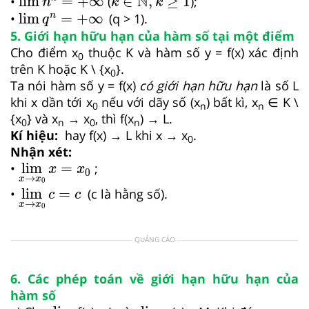
N
lim
=
+
∞
∈
,
≥
1
•
(
);
n
k
k
lim
q
n
=
+
∞
lim
=
+
∞
•
(q > 1).
n
q
5. Giới hạn hữu hạn của hàm số tại một điểm
Cho điểm x
thuộc K và hàm số y = f(x) xác định
0
trên K hoặc K \ {x
}.
0
Ta nói hàm số y = f(x)
có giới hạn hữu hạn
là số L
khi x dần tới x
nếu với dãy số (x
) bất kì, x
∈ K \
0
n
n
{x
} và x
→ x
, thì f(x
) → L.
0
n
0
n
Kí hiệu:
hay f(x) → L khi x → x
.
0
Nhận xét:
lim
x
→
x
0
x
=
x
0
lim
=
•
;
x
x
0
→
x
x
0
lim
x
→
x
0
c
=
c
lim
=
•
(c là hằng số).
c
c
→
x
x
0
QUẢNG CÁO
6. Các phép toán về giới hạn hữu hạn của
hàm số
lim
x
→
x
0
lim
x
→
x
0