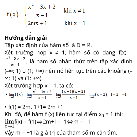
Hướng dẫn giải
Tập xác định của hàm số là D = ℝ.
Xét trường hợp x ≠ 1, hàm số có dạng f(x) =
x
2
−
3
x
+
2
x
−
1
2
−
3
+
2
x
x
, là hàm số phân thức trên tập xác định
−
1
x
(–∞; 1) ∪ (1; +∞) nên nó liên tục trên các khoảng (–
∞; 1) và (1; +∞).
Xét trường hợp x = 1, ta có:
• f(1) = 2m. 1+1= 2m +1
Khi đó, để hàm f (x) liên tục tại điểm x
= 1 thì:
0
lim
x
→
1
⇔
⇔
lim
⇔
⇔
f(x) = f(1)
2m+1= -1
m = - 1
→
1
x
Vậy m = −1 là giá trị của tham số m cần tìm.