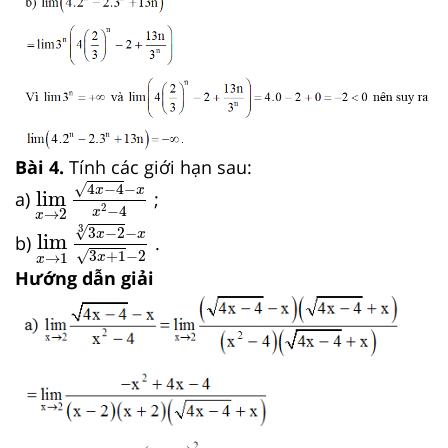
Bài 4.
Tính các giới hạn sau:
lim
x
→
2
4
x
−
4
−
x
x
2
−
4
√
4
−
4
−
x
x
lim
a)
;
2
−
4
x
→
2
x
lim
x
→
1
3
x
−
2
3
−
x
3
x
+
1
−
2
3
√
3
−
2
−
x
x
lim
b)
.
√
3
+
1
−
2
→
1
x
x
Hướng dẫn giải