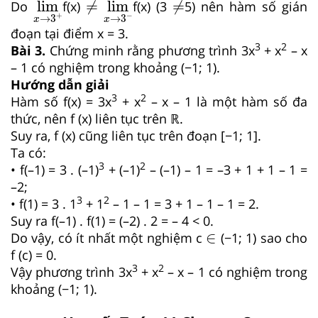
lim
≠
lim
≠
Do
f(x)
f(x) (3
5) nên hàm số gián
+
−
→
3
→
3
x
x
đoạn tại điểm x = 3.
3
2
Bài 3.
Chứng minh rằng phương trình 3x
+ x
– x
– 1 có nghiệm trong khoảng (−1; 1).
Hướng dẫn giải
3
2
Hàm số f(x) = 3x
+ x
– x – 1 là một hàm số đa
thức, nên f (x) liên tục trên ℝ.
Suy ra, f (x) cũng liên tục trên đoạn [−1; 1].
Ta có:
3
2
• f(–1) = 3 . (–1)
+ (–1)
– (–1) – 1 = –3 + 1 + 1 – 1 =
–2;
3
2
• f(1) = 3 . 1
+ 1
– 1 – 1 = 3 + 1 – 1 – 1 = 2.
Suy ra f(–1) . f(1) = (–2) . 2 = – 4 < 0.
∈
∈
Do vậy, có ít nhất một nghiệm c
(−1; 1) sao cho
f (c) = 0.
3
2
Vậy phương trình 3x
+ x
– x – 1 có nghiệm trong
khoảng (−1; 1).