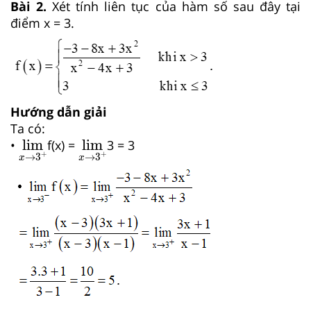
Bài 2.
Xét tính liên tục của hàm số sau đây tại
điểm x = 3.
Hướng dẫn giải
Ta có:
lim
x
→
3
+
lim
x
→
3
+
lim
lim
•
f(x) =
3 = 3
+
+
→
3
→
3
x
x
lim
x
→
3
≠
+
lim
x
→
3
−
≠