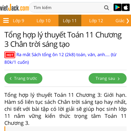
❯
8
Lớp 9
Lớp 10
Lớp 11
Lớp 12
Giáo án
Tổng hợp lý thuyết Toán 11 Chương
3 Chân trời sáng tạo
Ra mắt Sách tổng ôn 12 (2k8) toán, văn, anh.... (từ
HOT
80k/1 cuốn)
Trang trước
Trang sau
Tổng hợp lý thuyết Toán 11 Chương 3: Giới hạn.
Hàm số liên tục sách Chân trời sáng tạo hay nhất,
chi tiết với bài tập có lời giải sẽ giúp học sinh lớp
11 nắm vững kiến thức trọng tâm Toán 11
Chương 3.