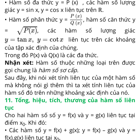
• Hàm số đa thức y = P (x) , các hàm số lượng
giác y = sin x, y = cos x liên tục trên ℝ.
P
(
x
)
Q
(
x
)
(
)
P
x
• Hàm số phân thức y =
, hàm số căn thức y
(
)
Q
x
P
(
x
)
=
(
)
, các hàm số lượng giác
√
P
x
y
=
tan
x
,
y
=
cot
x
=
tan
,
=
cot
liên tục trên các khoảng
y
x
y
x
của tập xác định của chúng.
Trong đó P(x) và Q(x) là các đa thức.
Nhận xét:
Hàm số thuộc những loại trên được
gọi chung là
hàm số sơ cấp.
Sau đây, khi nói xét tính liên tục của một hàm số
mà không nói gì thêm thì ta xét tính liên tục của
hàm số đó trên những khoảng xác định của nó.
11. Tổng, hiệu, tích, thương của hàm số liên
tục
Cho hai hàm số số y = f(x) và y = g(x) liên tục tại
điểm x
. Khi đó:
0
• Các hàm số y = f(x) + g(x); y = f(x) – g(x) và y =
f(x).g(x) liên tục tại x
.
0