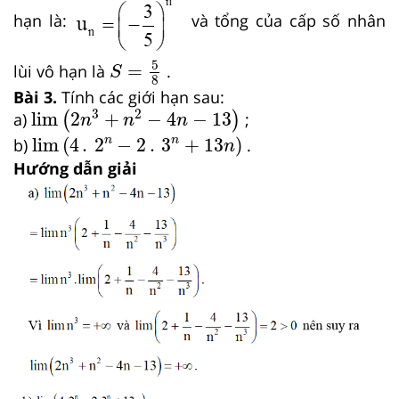
hạn là:
và tổng của cấp số nhân
S
=
5
8
5
=
lùi vô hạn là
.
S
8
Bài 3.
Tính các giới hạn sau:
lim
2
n
3
+
n
2
−
4
n
−
13
3
2
lim
2
+
−
4
−
13
a)
(
)
;
n
n
n
lim
4
.
2
n
−
2
.
3
n
+
13
n
n
n
lim
(
4
.
2
−
2
.
3
+
13
)
b)
.
n
Hướng dẫn giải