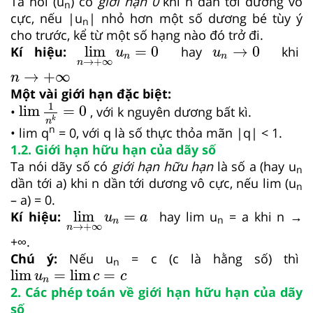
Ta nói (u
) có
giới hạn 0
khi n dần tới dương vô
n
cực, nếu |u
| nhỏ hơn một số dương bé tùy ý
n
cho trước, kể từ một số hạng nào đó trở đi.
lim
n
→
+
∞
u
n
=
0
u
n
→
0
lim
=
0
→
0
Kí hiệu:
hay
khi
u
u
n
n
→
+
∞
n
n
→
+
∞
→
+
∞
n
Một vài giới hạn đặc biệt:
lim
1
n
k
=
0
1
lim
=
0
•
, với k nguyên dương bất kì.
k
n
n
• lim q
= 0, với q là số thực thỏa mãn |q| < 1.
1.2. Giới hạn hữu hạn của dãy số
Ta nói dãy số có
giới hạn hữu hạn
là số a (hay u
n
dần tới a) khi n dần tới dương vô cực, nếu lim (u
n
– a) = 0.
lim
n
→
+
∞
u
n
=
a
lim
=
Kí hiệu:
hay lim u
= a khi n →
u
a
n
n
→
+
∞
n
+∞.
Chú ý:
Nếu u
= c (c là hằng số) thì
n
lim
u
n
=
lim
c
=
c
lim
=
lim
=
u
c
c
n
2. Các phép toán về giới hạn hữu hạn của dãy
số