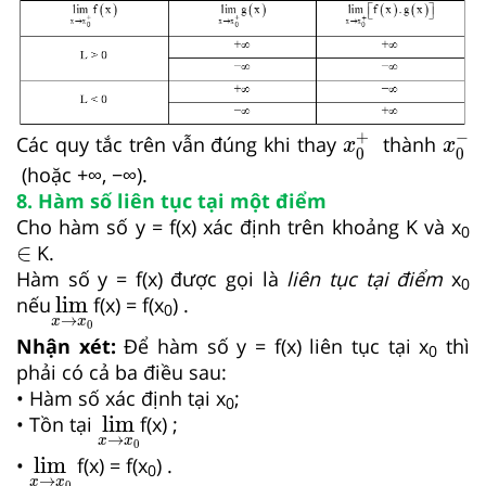
x
0
+
x
0
−
+
−
Các quy tắc trên vẫn đúng khi thay
thành
x
x
0
0
(hoặc +∞, −∞).
8. Hàm số liên tục tại một điểm
Cho hàm số y = f(x) xác định trên khoảng K và x
0
∈
∈
K.
Hàm số y = f(x) được gọi là
liên tục tại điểm
x
0
lim
x
→
x
0
nếu
lim
f(x) = f(x
) .
0
→
x
x
0
Nhận xét:
Để hàm số y = f(x) liên tục tại x
thì
0
phải có cả ba điều sau:
• Hàm số xác định tại x
;
0
lim
x
→
x
0
• Tồn tại
lim
f(x) ;
→
x
x
0
lim
x
→
x
0
•
lim
f(x) = f(x
) .
0
→
x
x
0