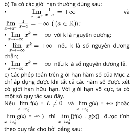
b) Ta có các giới hạn thường dùng sau:
lim
x
→
a
+
1
x
−
a
=
+
∞
1
lim
=
+
∞
•
và
−
x
a
+
→
x
a
lim
x
→
a
−
1
x
−
a
=
−
∞
(
a
∈
ℝ
1
R
lim
=
−
∞
(
(
∈
)
) ;
a
−
x
a
−
→
x
a
lim
x
→
+
∞
x
k
=
+
∞
lim
=
+
∞
•
với k là nguyên dương;
k
x
→
+
∞
x
lim
x
→
−
∞
x
k
=
+
∞
lim
=
+
∞
•
nếu k là số nguyên dương
k
x
→
−
∞
x
chẵn;
lim
x
→
−
∞
x
k
=
−
∞
lim
=
−
∞
•
nếu k là số nguyên dương lẻ.
k
x
→
−
∞
x
c) Các phép toán trên giới hạn hàm số của Mục 2
chỉ áp dụng được khi tất cả các hàm số được xét
có giới hạn hữu hạn. Với giới hạn vô cực, ta có
một số quy tắc sau đây.
lim
x
→
x
0
+
L
≠
0
lim
x
→
x
0
+
lim
≠
0
lim
Nếu
f(x) =
và
g(x) = +∞ (hoặc
L
+
+
→
→
x
x
x
x
0
0
lim
x
→
x
0
+
lim
x
→
x
0
+
lim
lim
g(x) = -∞ ) thì
[(f(x) . g(x)] được tính
+
+
→
→
x
x
x
x
0
0
theo quy tắc cho bởi bảng sau: