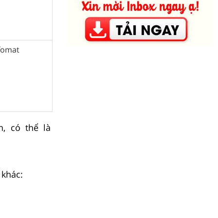
 fomat
, có thể là
 khác: