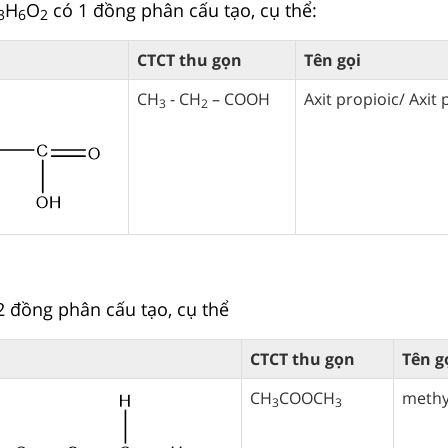
H
O
có 1 đồng phân cấu tạo, cụ thể:
3
6
2
CTCT thu gọn
Tên gọi
CH
- CH
– COOH
Axit propioic/ Axit
3
2
 đồng phân cấu tạo, cụ thể
CTCT thu gọn
Tên g
CH
COOCH
methy
3
3