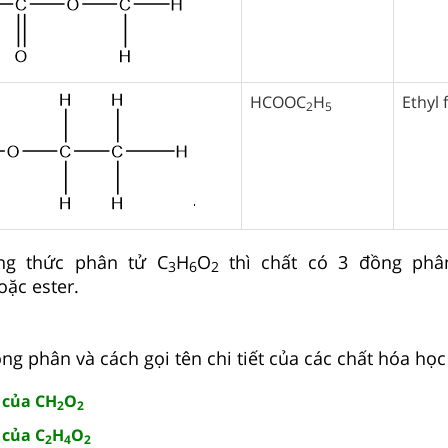
HCOOC
H
Ethyl
2
5
ng thức phân tử C
H
O
thì chất có 3 đồng phân
3
6
2
oặc ester.
g phân và cách gọi tên chi tiết của các chất hóa học
 của CH
O
2
2
 của C
H
O
2
4
2