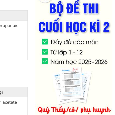
 propanoic
ọi
l acetate