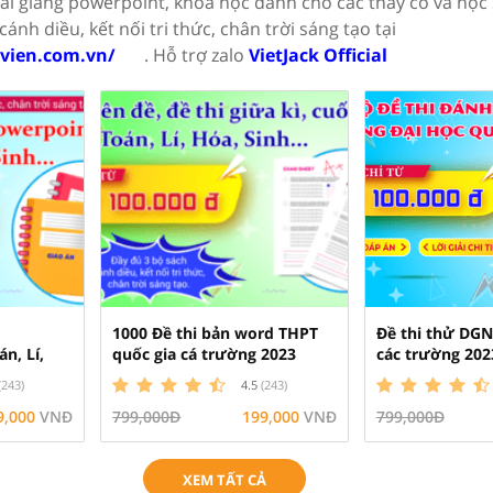
 bài giảng powerpoint, khóa học dành cho các thầy cô và học 
ánh diều, kết nối tri thức, chân trời sáng tạo tại
ovien.com.vn/
. Hỗ trợ zalo
VietJack Official
1000 Đề thi bản word THPT
Đề thi thử DGN
n, Lí,
quốc gia cá trường 2023
các trường 202
Toán, Lí, Hóa....
(243)
4.5
(243)
9,000
VNĐ
799,000Đ
199,000
VNĐ
799,000Đ
XEM TẤT CẢ