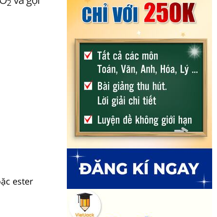
2
oặc ester