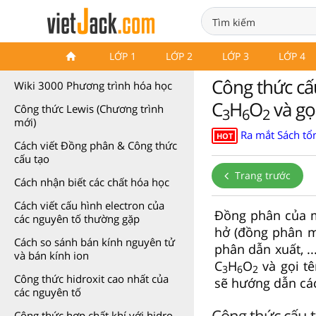
Wiki 3000 Phương trình hóa
LỚP 1
LỚP 2
LỚP 3
LỚP 4
học
Công thức cấ
Wiki 3000 Phương trình hóa học
C
H
O
và gọ
Công thức Lewis (Chương trình
3
6
2
mới)
Ra mắt Sách tổn
HOT
Cách viết Đồng phân & Công thức
cấu tạo
Trang trước
Cách nhận biết các chất hóa học
Cách viết cấu hình electron của
Đồng phân của m
các nguyên tố thường gặp
hở (đồng phân m
Cách so sánh bán kính nguyên tử
phân dẫn xuất, .
và bán kính ion
C
H
O
và gọi t
3
6
2
Công thức hidroxit cao nhất của
sẽ hướng dẫn các
các nguyên tố
Công thức cấu t
Công thức hợp chất khí với hidro