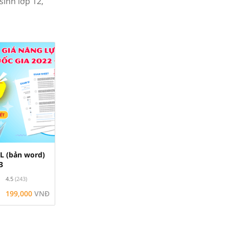
sinh lớp 12,
L (bản word)
3
4.5
(243)
199,000
VNĐ