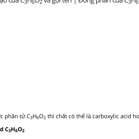
3
6
2
3
6
c phân tử C
H
O
thì chất có thể là carboxylic acid h
3
6
2
id C
H
O
3
6
2