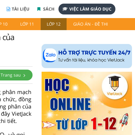
TÀI LIỆU
SÁCH
VIỆC LÀM GIÁO DỤC
P 10
LỚP 11
LỚP 12
GIÁO ÁN - ĐỀ THI
 của
Trang sau
ng phân mạch
 chức, đồng
ồng phân của
đây VietJack
hi tiết.
O
và gọi