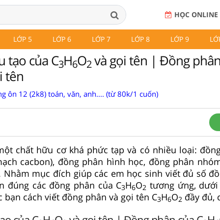
HỌC ONLINE
LỚP 5
LỚP 6
LỚP 7
LỚP 8
LỚP 9
LỚ
u tạo của C
H
O
và gọi tên | Đồng phân
3
6
2
i tên
g ôn 12 (2k8) toán, văn, anh.... (từ 80k/1 cuốn)
ột chất hữu cơ khá phức tạp và có nhiều loại: đồ
ạch cacbon), đồng phân hình học, đồng phân nhóm
.. Nhằm mục đích giúp các em học sinh viết đủ số đ
ên đúng các đồng phân của C
H
O
tương ứng, dưới 
3
6
2
 bạn cách viết đồng phân và gọi tên C
H
O
đầy đủ, c
3
6
2
ạo của C
H
O
và gọi tên | Đồng phân của C
H