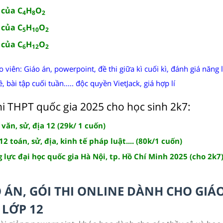
 của C
H
O
4
8
2
 của C
H
O
5
10
2
 của C
H
O
6
12
2
áo viên: Giáo án, powerpoint, đề thi giữa kì cuối kì, đánh giá năng l
bài tập cuối tuần..... độc quyền VietJack, giá hợp lí
hi THPT quốc gia 2025 cho học sinh 2k7:
, văn, sử, địa 12 (29k/ 1 cuốn)
2 toán, sử, địa, kinh tế pháp luật.... (80k/1 cuốn)
 lực đại học quốc gia Hà Nội, tp. Hồ Chí Minh 2025 (cho 2k7
O ÁN, GÓI THI ONLINE DÀNH CHO GIÁ
LỚP 12