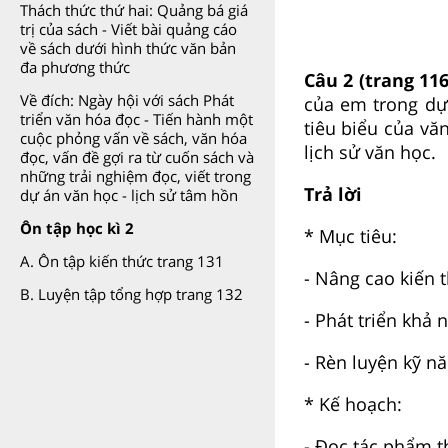
Thách thức thứ hai: Quảng bá giá
trị của sách - Viết bài quảng cáo
về sách dưới hình thức văn bản
đa phương thức
Câu 2 (trang 11
Về đích: Ngày hội với sách Phát
của em trong d
triển văn hóa đọc - Tiến hành một
tiêu biểu của vă
cuộc phỏng vấn về sách, văn hóa
lịch sử văn học.
đọc, vấn đề gợi ra từ cuốn sách và
những trải nghiệm đọc, viết trong
Trả lời
dự án văn học - lịch sử tâm hồn
Ôn tập học kì 2
* Mục tiêu:
A. Ôn tập kiến thức trang 131
- Nâng cao kiến t
B. Luyện tập tổng hợp trang 132
- Phát triển khả
- Rèn luyện kỹ nă
* Kế hoạch:
- Đọc tác phẩm t