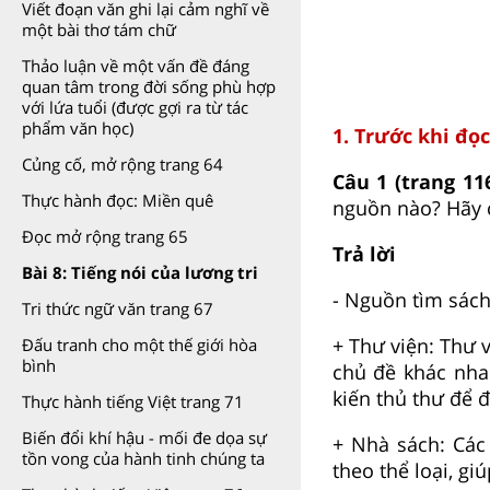
Viết đoạn văn ghi lại cảm nghĩ về
một bài thơ tám chữ
Thảo luận về một vấn đề đáng
quan tâm trong đời sống phù hợp
với lứa tuổi (được gợi ra từ tác
phẩm văn học)
1. Trước khi đọc
Củng cố, mở rộng trang 64
Câu 1 (trang 11
Thực hành đọc: Miền quê
nguồn nào? Hãy c
Đọc mở rộng trang 65
Trả lời
Bài 8: Tiếng nói của lương tri
- Nguồn tìm sách
Tri thức ngữ văn trang 67
+ Thư viện: Thư 
Đấu tranh cho một thế giới hòa
bình
chủ đề khác nha
kiến thủ thư để 
Thực hành tiếng Việt trang 71
Biến đổi khí hậu - mối đe dọa sự
+ Nhà sách: Các
tồn vong của hành tinh chúng ta
theo thể loại, gi