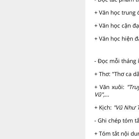
+ Văn học trung 
+ Văn học cận đạ
+ Văn học hiện đ
- Đọc mỗi tháng 
+ Thơ: "Thơ ca dâ
+ Văn xuôi:
"Tru
Vũ",...
+ Kịch:
"Vũ Như Tô
- Ghi chép tóm t
+ Tóm tắt nội du