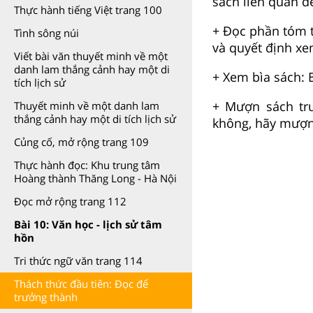
sách liên quan đ
Thực hành tiếng Việt trang 100
+ Đọc phần tóm t
Tình sông núi
và quyết định x
Viết bài văn thuyết minh về một
danh lam thắng cảnh hay một di
+ Xem bìa sách: B
tích lịch sử
+ Mượn sách tr
Thuyết minh về một danh lam
thắng cảnh hay một di tích lịch sử
không, hãy mượn 
Củng cố, mở rộng trang 109
Thực hành đọc: Khu trung tâm
Hoàng thành Thăng Long - Hà Nội
Đọc mở rộng trang 112
Bài 10: Văn học - lịch sử tâm
hồn
Tri thức ngữ văn trang 114
Thách thức đầu tiên: Đọc để
trưởng thành