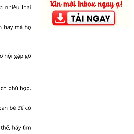
p nhiều loại
ch hay mà họ
cơ hội gặp gỡ
ách phù hợp.
bạn bè để có
thể, hãy tìm