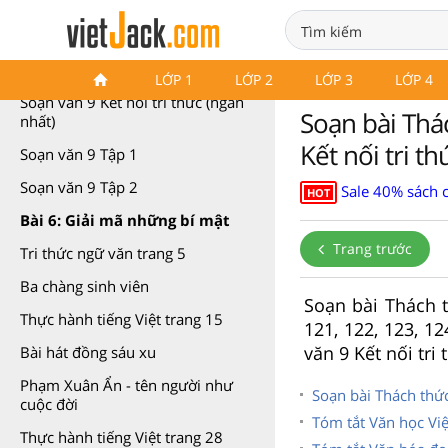
Soạn văn 9 Kết nối tri thức
LỚP 1
LỚP 2
LỚP 3
LỚP 4
Soạn văn 9 Kết nối tri thức (ngắn
Soạn bài Thá
nhất)
Kết nối tri th
Soạn văn 9 Tập 1
Soạn văn 9 Tập 2
Sale 40% sách 
HOT
Bài 6: Giải mã những bí mật
Trang trước
Tri thức ngữ văn trang 5
Ba chàng sinh viên
Soạn bài Thách t
Thực hành tiếng Việt trang 15
121, 122, 123, 
văn 9 Kết nối tri
Bài hát đồng sáu xu
Phạm Xuân Ẩn - tên người như
Soạn bài Thách thức
cuộc đời
Tóm tắt Văn học Việ
Thực hành tiếng Việt trang 28