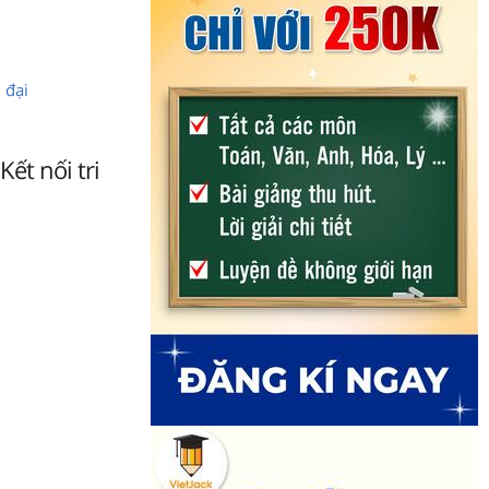
 đại
ết nối tri