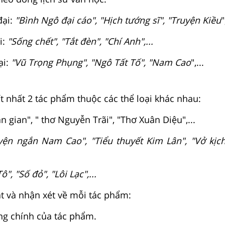
đại:
"Bình Ngô đại cáo", "Hịch tướng sĩ", "Truyện Kiều
"
i:
"Sống chết", "Tắt đèn", "Chí Anh",...
ại:
"Vũ Trọng Phụng", "Ngô Tất Tố", "Nam Cao
",...
ít nhất 2 tác phẩm thuộc các thể loại khác nhau:
n gian", " thơ Nguyễn Trãi", "Thơ Xuân Diệu",...
yện ngắn Nam Cao", "Tiểu thuyết Kim Lân", "Vở kị
", "Số đỏ", "Lôi Lạc",...
ắt và nhận xét về mỗi tác phẩm:
ng chính của tác phẩm.