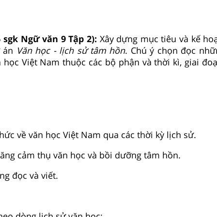
6 sgk Ngữ văn 9 Tập 2):
Xây dựng mục tiêu và kế ho
ự án
Văn học - lịch sử tâm hồn
. Chú ý chọn đọc nh
n học Việt Nam thuộc các bộ phận và thời kì, giai đo
hức về văn học Việt Nam qua các thời kỳ lịch sử.
 năng cảm thụ văn học và bồi dưỡng tâm hồn.
ng đọc và viết.
heo dòng lịch sử văn học: