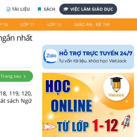
TÀI LIỆU
SÁCH
VIỆC LÀM GIÁO DỤC
P 10
LỚP 11
LỚP 12
GIÁO ÁN - ĐỀ THI
 ngắn nhất
Trang sau
8, 119, 120,
sát sách Ngữ