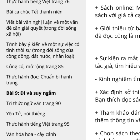
Thực hành tiếng Việt trang 76
+ Sách online: 
Bài ca chúc Tết thanh niên
sách với giá cả c
Viết bài văn nghị luận về một vấn
+ Giới thiệu từ
đề cần giải quyết (trong đời sống
xã hội)
đã đọc cũng là m
Trình bày ý kiến về một sự việc có
tính thời sự (trong đời sống của
cộng đồng, đất nước, nhân loại)
+ Sự kiện ra mắt
tác giả, tìm hiểu
Củng cố, mở rộng trang 85
Thực hành đọc: Chuẩn bị hành
- Kinh nghiệm tì
trang
+ Xác định sở th
Bài 9: Đi và suy ngẫm
Bạn thích đọc sá
Tri thức ngữ văn trang 90
+ Tham khảo đánh
Yên Tử, núi thiêng
thêm thông tin v
Thực hành tiếng Việt trang 95
+ Chọn sách the
Văn hóa hoa - cây cảnh