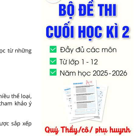
ọc từ những
iều thể loại,
 tham khảo ý
được sắp xếp