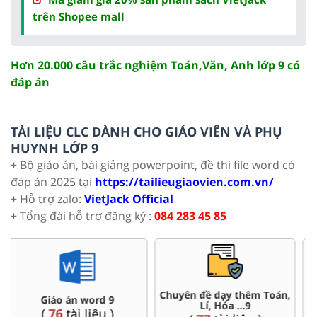
trên Shopee mall
Hơn 20.000 câu trắc nghiệm Toán,Văn, Anh lớp 9 có
đáp án
TÀI LIỆU CLC DÀNH CHO GIÁO VIÊN VÀ PHỤ
HUYNH LỚP 9
+ Bộ giáo án, bài giảng powerpoint, đề thi file word có
đáp án 2025 tại
https://tailieugiaovien.com.vn/
+ Hỗ trợ zalo:
VietJack Official
+ Tổng đài hỗ trợ đăng ký :
084 283 45 85
Chuyên đề dạy thêm Toán,
Đề thi HSG 9
Lí, Hóa ...9
(
9
tài liệu )