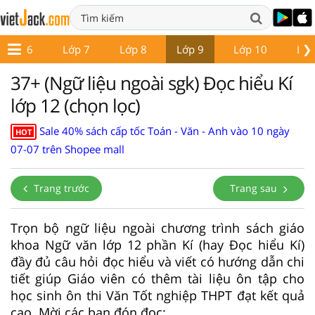
❯
Lớp 6
Lớp 7
Lớp 8
Lớp 9
Lớp 10
Lớp
37+ (Ngữ liệu ngoài sgk) Đọc hiểu Kí
lớp 12 (chọn lọc)
Sale 40% sách cấp tốc Toán - Văn - Anh vào 10 ngày
HOT
07-07 trên Shopee mall
Trang trước
Trang sau
Trọn bộ ngữ liệu ngoài chương trình sách giáo
khoa Ngữ văn lớp 12 phần Kí (hay Đọc hiểu Kí)
đầy đủ câu hỏi đọc hiểu và viết có hướng dẫn chi
tiết giúp Giáo viên có thêm tài liệu ôn tập cho
học sinh ôn thi Văn Tốt nghiệp THPT đạt kết quả
cao. Mời các bạn đón đọc: