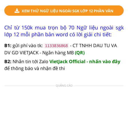
BẢN NGHỊ LUẬN
XEM THỬ NGỮ LIỆU NGOÀI SGK LỚP 12 PHẦN VĂN
BẢN THÔNG TIN
Chỉ từ 150k mua trọn bộ 70 Ngữ liệu ngoài sgk
lớp 12 mỗi phần bản word có lời giải chi tiết:
B1:
gửi phí vào tk:
- CT TNHH DAU TU VA
1133836868
DV GD VIETJACK - Ngân hàng MB
(QR)
B2:
Nhắn tin tới Zalo
VietJack Official - nhấn vào đây
để thông báo và nhận đề thi
QUẢNG CÁO