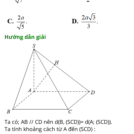
Hướng dẫn giải
Ta có; AB // CD nên d(B, (SCD))= d(A; (SCD)).
Ta tính khoảng cách từ A đến (SCD) :