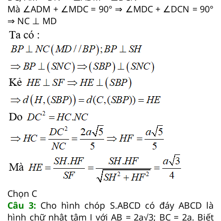
Mà ∠ADM + ∠MDC = 90° ⇒ ∠MDC + ∠DCN = 90°
⇒ NC ⊥ MD
Chọn C
Câu 3:
Cho hình chóp S.ABCD có đáy ABCD là
hình chữ nhật tâm I với AB = 2a√3; BC = 2a. Biết