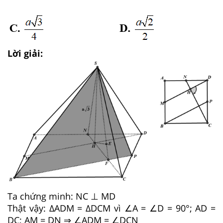
Lời giải:
Ta chứng minh: NC ⊥ MD
Thật vậy: ΔADM = ΔDCM vì ∠A = ∠D = 90°; AD =
DC; AM = DN ⇒ ∠ADM = ∠DCN