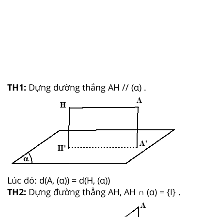
TH1:
Dựng đường thẳng AH // (α) .
Lúc đó: d(A, (α)) = d(H, (α))
TH2:
Dựng đường thẳng AH, AH ∩ (α) = {I} .