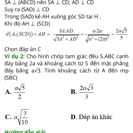
SA ⊥ (ABCD) nên SA ⊥ CD; AD ⊥ CD
Suy ra (SAD) ⊥ CD
Trong (SAD) kẻ AH vuông góc SD tại H .
Khi đó AH ⊥ (SCD)
Chọn đáp án C
Ví dụ 2:
Cho hình chóp tam giác đều S.ABC cạnh
đáy bằng 2a và khoảng cách từ S đến mặt phẳng
đáy bằng a√3. Tính khoảng cách từ A đến mp
(SBC)
Hướng dẫn giải