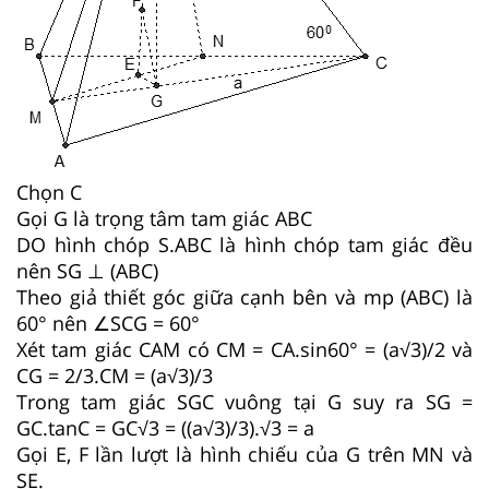
Chọn C
Gọi G là trọng tâm tam giác ABC
DO hình chóp S.ABC là hình chóp tam giác đều
nên SG ⊥ (ABC)
Theo giả thiết góc giữa cạnh bên và mp (ABC) là
60° nên ∠SCG = 60°
Xét tam giác CAM có CM = CA.sin60° = (a√3)/2 và
CG = 2/3.CM = (a√3)/3
Trong tam giác SGC vuông tại G suy ra SG =
GC.tanC = GC√3 = ((a√3)/3).√3 = a
Gọi E, F lần lượt là hình chiếu của G trên MN và
SE.