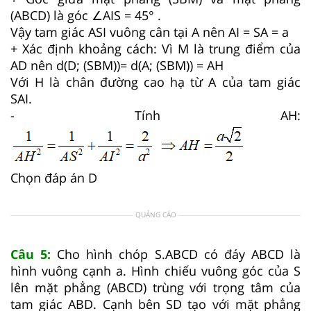
(ABCD) là góc ∠AIS = 45° .
Vậy tam giác ASI vuông cân tại A nên AI = SA = a
+ Xác định khoảng cách: Vì M là trung điểm của
AD nên d(D; (SBM))= d(A; (SBM)) = AH
Với H là chân đường cao hạ từ A của tam giác
SAI.
- Tính AH:
Chọn đáp án D
QUẢNG CÁO
Câu 5:
Cho hình chóp S.ABCD có đáy ABCD là
hình vuông cạnh a. Hình chiếu vuông góc của S
lên mặt phẳng (ABCD) trùng với trọng tâm của
tam giác ABD. Cạnh bên SD tạo với mặt phẳng