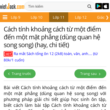
❯
8
Lớp 9
Lớp 10
Lớp 11
Lớp 12
Giáo án
Cách tính khoảng cách từ một điểm
đến một mặt phẳng (dùng quan hệ
song song) (hay, chi tiết)
Ra mắt Sách tổng ôn 12 (2k8) toán, văn, anh.... (từ
HOT
80k/1 cuốn)
Trang trước
Trang sau
Bài viết Cách tính khoảng cách từ một điểm đến
một mặt phẳng (dùng quan hệ song song) với
phương pháp giải chi tiết giúp học sinh ôn tập,
biết cách làm bài tập Cách tính khoảng cách từ