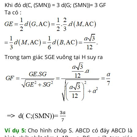
Khi đó d(C, (SMN)) = 3 d(G; (SMN))= 3 GF
Ta có :
Trong tam giác SGE vuông tại H suy ra
Ví dụ 5:
Cho hình chóp S. ABCD có đáy ABCD là