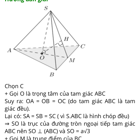
Chọn C
+ Gọi O là trọng tâm của tam giác ABC
Suy ra: OA = OB = OC (do tam giác ABC là tam
giác đều).
Lại có: SA = SB = SC ( vì S.ABC là hình chóp đều)
⇒ SO là trục của đường tròn ngoại tiếp tam giác
ABC nên SO ⊥ (ABC) và SO = a√3
+ Gọi M là trung điểm của BC.