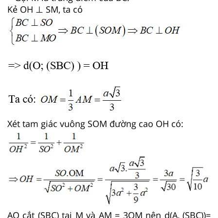
Kẻ OH ⊥ SM, ta có
Xét tam giác vuông SOM đường cao OH có:
AO cắt (SBC) tại M và AM = 3OM nên d(A, (SBC))=