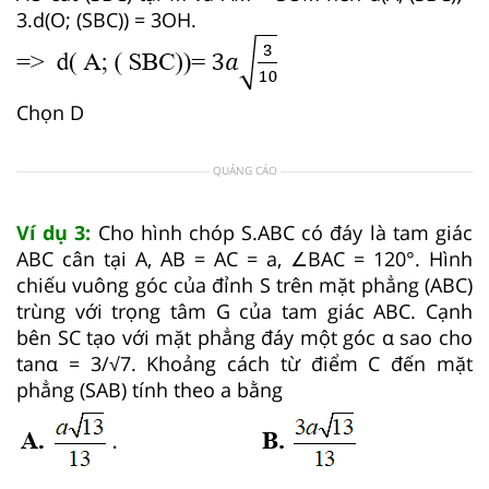
3.d(O; (SBC)) = 3OH.
Chọn D
QUẢNG CÁO
Ví dụ 3:
Cho hình chóp S.ABC có đáy là tam giác
ABC cân tại A, AB = AC = a, ∠BAC = 120°. Hình
chiếu vuông góc của đỉnh S trên mặt phẳng (ABC)
trùng với trọng tâm G của tam giác ABC. Cạnh
bên SC tạo với mặt phẳng đáy một góc α sao cho
tanα = 3/√7. Khoảng cách từ điểm C đến mặt
phẳng (SAB) tính theo a bằng