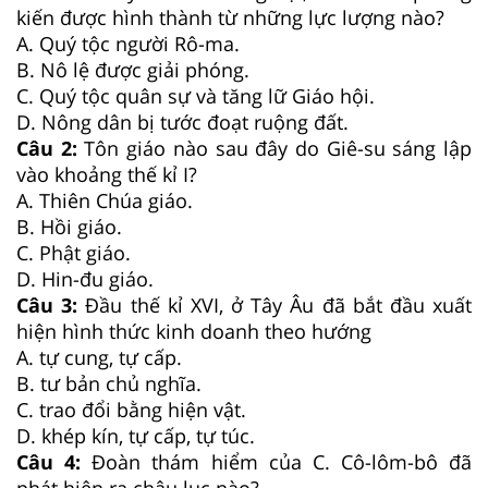
kiến được hình thành từ những lực lượng nào?
A. Quý tộc người Rô-ma.
B. Nô lệ được giải phóng.
C. Quý tộc quân sự và tăng lữ Giáo hội.
D. Nông dân bị tước đoạt ruộng đất.
Câu 2:
Tôn giáo nào sau đây do Giê-su sáng lập
vào khoảng thế kỉ I?
A. Thiên Chúa giáo.
B. Hồi giáo.
C. Phật giáo.
D. Hin-đu giáo.
Câu 3:
Đầu thế kỉ XVI, ở Tây Âu đã bắt đầu xuất
hiện hình thức kinh doanh theo hướng
A. tự cung, tự cấp.
B. tư bản chủ nghĩa.
C. trao đổi bằng hiện vật.
D. khép kín, tự cấp, tự túc.
Câu 4:
Đoàn thám hiểm của C. Cô-lôm-bô đã
phát hiện ra châu lục nào?