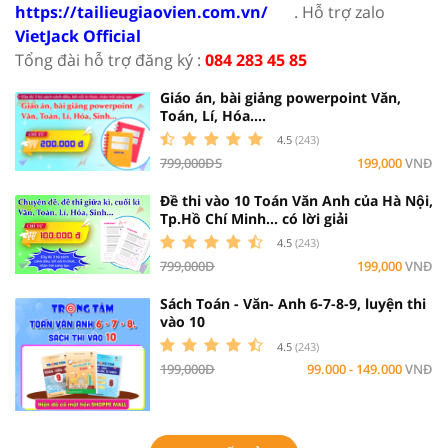
https://tailieugiaovien.com.vn/
. Hỗ trợ zalo
VietJack Official
Tổng đài hỗ trợ đăng ký :
084 283 45 85
Giáo án, bài giảng powerpoint Văn,
Toán, Lí, Hóa....
4.5
(243)
799,000ĐS
199,000
VNĐ
Đề thi vào 10 Toán Văn Anh của Hà Nội,
Tp.Hồ Chí Minh... có lời giải
4.5
(243)
799,000Đ
199,000
VNĐ
Sách Toán - Văn- Anh 6-7-8-9, luyện thi
vào 10
4.5
(243)
199,000Đ
99.000 - 149.000
VNĐ