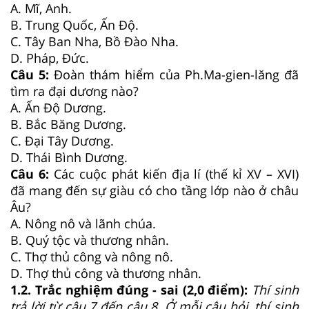
A. Mĩ, Anh.
B. Trung Quốc, Ấn Độ.
C. Tây Ban Nha, Bồ Đào Nha.
D. Pháp, Đức.
Câu 5:
Đoàn thám hiểm của Ph.Ma-gien-lăng đã
tìm ra đại dương nào?
A. Ấn Độ Dương.
B. Bắc Băng Dương.
C. Đại Tây Dương.
D. Thái Bình Dương.
Câu 6:
Các cuộc phát kiến địa lí (thế kỉ XV – XVI)
đã mang đến sự giàu có cho tầng lớp nào ở châu
Âu?
A. Nông nô và lãnh chúa.
B. Quý tộc và thương nhân.
C. Thợ thủ công và nông nô.
D. Thợ thủ công và thương nhân.
1.2. Trắc nghiệm đúng - sai (2,0 điểm):
Thí sinh
trả lời từ câu
7
đến câu
8
.
Ở m
ỗi câu hỏi, thí sinh