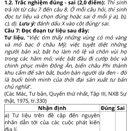
1.2. Trắc nghiệm đúng - sai (2,0 điểm):
Thí sinh
trả lời từ câu
7
đến câu
8
.
Ở m
ỗi câu hỏi, thí sinh
đọc tư liệu và chọn đúng hoặc sai ở mỗi ý a), b),
c), d).
Lưu ý:
đánh dấu X vào cột đúng/ sai.
Câu 7: Đọc đoạn tư liệu sau đây:
Tư liệu.
“
Việc tìm thấy những vùng có mỏ vàng
và mỏ bạc ở châu Mỹ; việc tuyệt diệt những
người bản xứ, bắt họ làm nô lệ và chôn vùi họ
trong các hầm mỏ; việc bắt đầu đi cướp bóc và
chinh phục miền Đông Ân, biến châu Phi thành
khu cấm để săn bắt, buôn bán người da đen - đó
là buổi bình minh của thời đại sản xuất tư bản
chủ nghĩa
”.
(Các Mác, Tư bản, Quyển thứ nhất, Tập III, NXB Sự
thật, 1975, tr.330)
Nhận định
Đúng
Sai
a) Tư liệu trên đề cập đến nguyên
nhân dẫn tới của các cuộc phát kiến
địa lí.