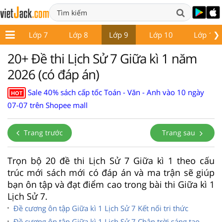
❯
p 6
Lớp 7
Lớp 8
Lớp 9
Lớp 10
Lớp 11
20+ Đề thi Lịch Sử 7 Giữa kì 1 năm
2026 (có đáp án)
Sale 40% sách cấp tốc Toán - Văn - Anh vào 10 ngày
HOT
07-07 trên Shopee mall
Trang trước
Trang sau
Trọn bộ 20 đề thi Lịch Sử 7 Giữa kì 1 theo cấu
trúc mới sách mới có đáp án và ma trận sẽ giúp
bạn ôn tập và đạt điểm cao trong bài thi Giữa kì 1
Lịch Sử 7.
Đề cương ôn tập Giữa kì 1 Lịch Sử 7 Kết nối tri thức
Đề cương ôn tập Giữa kì 1 Lịch Sử 7 Chân trời sáng tạo