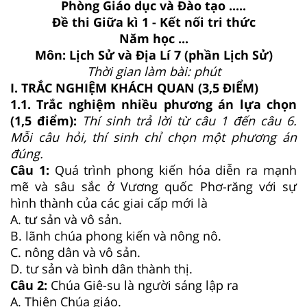
Phòng Giáo dục và Đào tạo .....
Đề thi Giữa kì 1 - Kết nối tri thức
Năm học ...
Môn: Lịch Sử và Địa Lí 7 (phần Lịch Sử)
Thời gian làm bài: phút
I. TRẮC NGHIỆM KHÁCH QUAN (3,5 ĐIỂM)
1.1. Trắc nghiệm nhiều phương án lựa chọn
(1,5 điểm):
Thí sinh trả lời từ câu 1 đến câu 6.
Mỗi câu hỏi, thí sinh chỉ chọn một phương án
đúng.
Câu 1:
Quá trình phong kiến hóa diễn ra mạnh
mẽ và sâu sắc ở Vương quốc Phơ-răng với sự
hình thành của các giai cấp mới là
A. tư sản và vô sản.
B. lãnh chúa phong kiến và nông nô.
C. nông dân và vô sản.
D. tư sản và bình dân thành thị.
Câu 2:
Chúa Giê-su là người sáng lập ra
A. Thiên Chúa giáo.