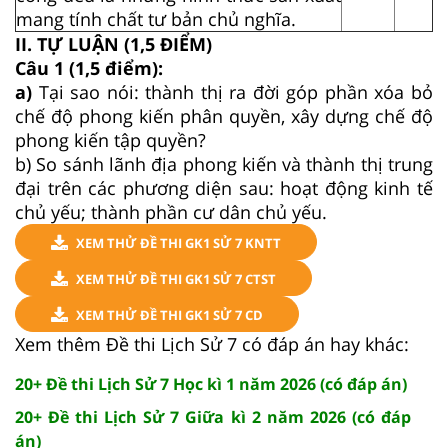
mang tính chất tư bản chủ nghĩa.
II. TỰ LUẬN (1,5 ĐIỂM)
Câu 1 (1,5 điểm):
a)
Tại sao nói: thành thị ra đời góp phần xóa bỏ
chế độ phong kiến phân quyền, xây dựng chế độ
phong kiến tập quyền?
b) So sánh lãnh địa phong kiến và thành thị trung
đại trên các phương diện sau: hoạt động kinh tế
chủ yếu; thành phần cư dân chủ yếu.
XEM THỬ ĐỀ THI GK1 SỬ 7 KNTT
XEM THỬ ĐỀ THI GK1 SỬ 7 CTST
XEM THỬ ĐỀ THI GK1 SỬ 7 CD
Xem thêm Đề thi Lịch Sử 7 có đáp án hay khác:
20+ Đề thi Lịch Sử 7 Học kì 1 năm 2026 (có đáp án)
20+ Đề thi Lịch Sử 7 Giữa kì 2 năm 2026 (có đáp
án)