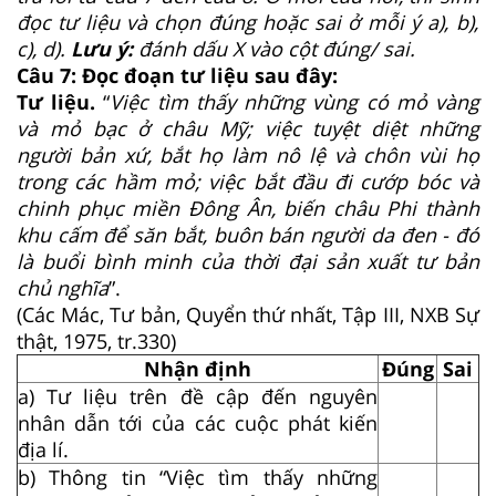
đọc tư liệu và chọn đúng hoặc sai ở mỗi ý a), b),
c), d).
Lưu ý:
đánh dấu X vào cột đúng/ sai.
Câu 7: Đọc đoạn tư liệu sau đây:
Tư liệu.
“
Việc tìm thấy những vùng có mỏ vàng
và mỏ bạc ở châu Mỹ; việc tuyệt diệt những
người bản xứ, bắt họ làm nô lệ và chôn vùi họ
trong các hầm mỏ; việc bắt đầu đi cướp bóc và
chinh phục miền Đông Ân, biến châu Phi thành
khu cấm để săn bắt, buôn bán người da đen - đó
là buổi bình minh của thời đại sản xuất tư bản
chủ nghĩa
”.
(Các Mác, Tư bản, Quyển thứ nhất, Tập III, NXB Sự
thật, 1975, tr.330)
Nhận định
Đúng
Sai
a) Tư liệu trên đề cập đến nguyên
nhân dẫn tới của các cuộc phát kiến
địa lí.
b) Thông tin “Việc tìm thấy những