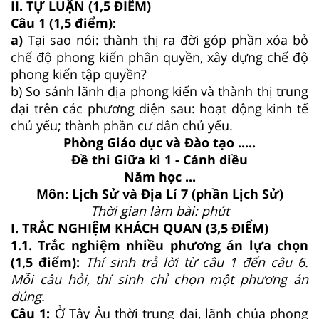
II. TỰ LUẬN (1,5 ĐIỂM)
Câu 1 (1,5 điểm):
a)
Tại sao nói: thành thị ra đời góp phần xóa bỏ
chế độ phong kiến phân quyền, xây dựng chế độ
phong kiến tập quyền?
b) So sánh lãnh địa phong kiến và thành thị trung
đại trên các phương diện sau: hoạt động kinh tế
chủ yếu; thành phần cư dân chủ yếu.
Phòng Giáo dục và Đào tạo .....
Đề thi Giữa kì 1 - Cánh diều
Năm học ...
Môn: Lịch Sử và Địa Lí 7 (phần Lịch Sử)
Thời gian làm bài: phút
I. TRẮC NGHIỆM KHÁCH QUAN (3,5 ĐIỂM)
1.1. Trắc nghiệm nhiều phương án lựa chọn
(1,5 điểm):
Thí sinh trả lời từ câu 1 đến câu 6.
Mỗi câu hỏi, thí sinh chỉ chọn một phương án
đúng.
Câu 1:
Ở Tây Âu thời trung đại, lãnh chúa phong