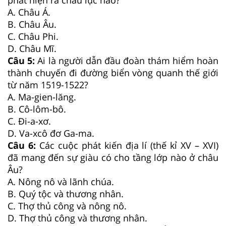
A. Châu Á.
B. Châu Âu.
C. Châu Phi.
D. Châu Mĩ.
Câu 5:
Ai là người dẫn đầu đoàn thám hiểm hoàn
thành chuyến đi đường biển vòng quanh thế giới
từ năm 1519-1522?
A. Ma-gien-lăng.
B. Cô-lôm-bô.
C. Đi-a-xơ.
D. Va-xcô đơ Ga-ma.
Câu 6:
Các cuộc phát kiến địa lí (thế kỉ XV – XVI)
đã mang đến sự giàu có cho tầng lớp nào ở châu
Âu?
A. Nông nô và lãnh chúa.
B. Quý tộc và thương nhân.
C. Thợ thủ công và nông nô.
D. Thợ thủ công và thương nhân.