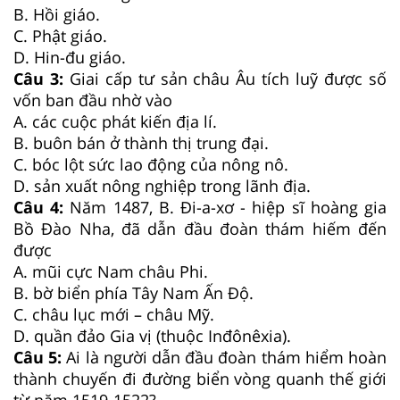
B. Hồi giáo.
C. Phật giáo.
D. Hin-đu giáo.
Câu 3:
Giai cấp tư sản châu Âu tích luỹ được số
vốn ban đầu nhờ vào
A. các cuộc phát kiến địa lí.
B. buôn bán ở thành thị trung đại.
C. bóc lột sức lao động của nông nô.
D. sản xuất nông nghiệp trong lãnh địa.
Câu 4:
Năm 1487, B. Đi-a-xơ - hiệp sĩ hoàng gia
Bồ Đào Nha, đã dẫn đầu đoàn thám hiếm đến
được
A. mũi cực Nam châu Phi.
B. bờ biển phía Tây Nam Ấn Độ.
C. châu lục mới – châu Mỹ.
D. quần đảo Gia vị (thuộc Inđônêxia).
Câu 5:
Ai là người dẫn đầu đoàn thám hiểm hoàn
thành chuyến đi đường biển vòng quanh thế giới
từ năm 1519-1522?