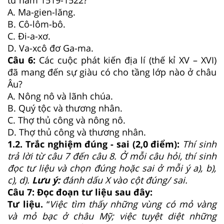
A. Ma-gien-lăng.
B. Cô-lôm-bô.
C. Đi-a-xơ.
D. Va-xcô đơ Ga-ma.
Câu 6:
Các cuộc phát kiến địa lí (thế kỉ XV – XVI)
đã mang đến sự giàu có cho tầng lớp nào ở châu
Âu?
A. Nông nô và lãnh chúa.
B. Quý tộc và thương nhân.
C. Thợ thủ công và nông nô.
D. Thợ thủ công và thương nhân.
1.2. Trắc nghiệm đúng - sai (2,0 điểm):
Thí sinh
trả lời từ câu
7
đến câu
8
.
Ở m
ỗi câu hỏi, thí sinh
đọc tư liệu và chọn đúng hoặc sai ở mỗi ý a), b),
c), d).
Lưu ý:
đánh dấu X vào cột đúng/ sai.
Câu 7: Đọc đoạn tư liệu sau đây:
Tư liệu.
“
Việc tìm thấy những vùng có mỏ vàng
và mỏ bạc ở châu Mỹ; việc tuyệt diệt những