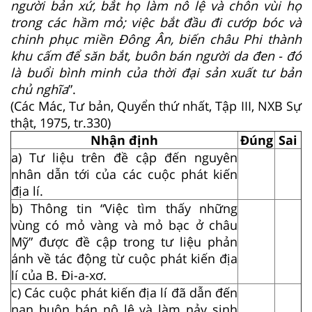
người bản xứ, bắt họ làm nô lệ và chôn vùi họ
trong các hầm mỏ; việc bắt đầu đi cướp bóc và
chinh phục miền Đông Ân, biến châu Phi thành
khu cấm để săn bắt, buôn bán người da đen - đó
là buổi bình minh của thời đại sản xuất tư bản
chủ nghĩa
”.
(Các Mác, Tư bản, Quyển thứ nhất, Tập III, NXB Sự
thật, 1975, tr.330)
Nhận định
Đúng
Sai
a) Tư liệu trên đề cập đến nguyên
nhân dẫn tới của các cuộc phát kiến
địa lí.
b) Thông tin “Việc tìm thấy những
vùng có mỏ vàng và mỏ bạc ở châu
Mỹ” được đề cập trong tư liệu phản
ánh về tác động từ cuộc phát kiến địa
lí của B. Đi-a-xơ.
c) Các cuộc phát kiến địa lí đã dẫn đến
nạn buôn bán nô lệ và làm nảy sinh