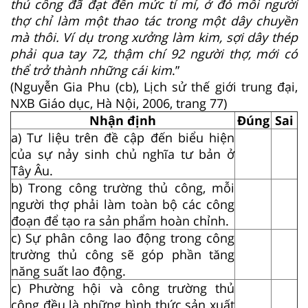
thủ công đã đạt đến mức tỉ mỉ, ở đó mỗi người
thợ chỉ làm một thao tác trong một dây chuyền
mà thôi. Ví dụ trong xưởng làm kim, sợi dây thép
phải qua tay 72, thậm chí 92 người thợ, mới có
thể trở thành những cái kim
.”
(Nguyễn Gia Phu (cb), Lịch sử thế giới trung đại,
NXB Giáo dục, Hà Nội, 2006, trang 77)
Nhận định
Đúng
Sai
a) Tư liệu trên đề cập đến biểu hiện
của sự nảy sinh chủ nghĩa tư bản ở
Tây Âu.
b) Trong công trường thủ công, mỗi
người thợ phải làm toàn bộ các công
đoạn để tạo ra sản phẩm hoàn chỉnh.
c) Sự phân công lao động trong công
trường thủ công sẽ góp phần tăng
năng suất lao động.
c) Phường hội và công trường thủ
công đều là những hình thức sản xuất