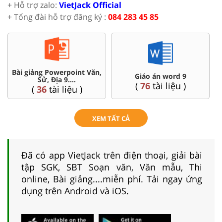
+ Hỗ trợ zalo:
VietJack Official
+ Tổng đài hỗ trợ đăng ký :
084 283 45 85
Chuyên đề dạy thêm Toán,
Đề thi HSG 9
Lí, Hóa ...9
(
9
tài liệu )
(
77
tài liệu )
XEM TẤT CẢ
Đã có app VietJack trên điện thoại, giải bài
tập SGK, SBT Soạn văn, Văn mẫu, Thi
online, Bài giảng....miễn phí. Tải ngay ứng
dụng trên Android và iOS.