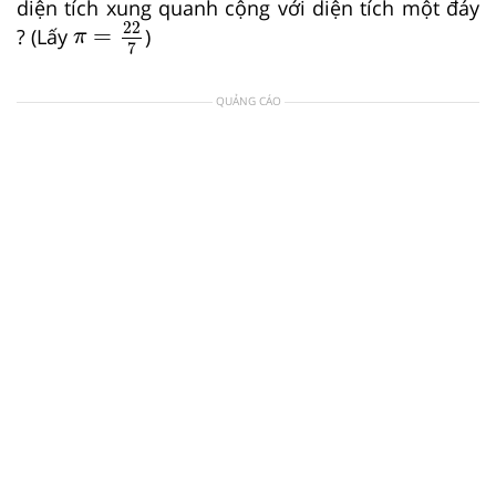
diện tích xung quanh cộng với diện tích một đáy
π
=
22
7
22
=
? (Lấy
)
π
7
QUẢNG CÁO