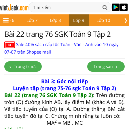
❯
Lớp 6
Lớp 7
Lớp 8
Lớp 9
Lớp 10
Lớ
Bài 22 trang 76 SGK Toán 9 Tập 2
Sale 40% sách cấp tốc Toán - Văn - Anh vào 10 ngày
HOT
07-07 trên Shopee mall
Trang trước
Trang sau
Bài 3: Góc nội tiếp
Luyện tập (trang 75-76 sgk Toán 9 Tập 2)
Bài 22 (trang 76 SGK Toán 9 Tập 2)
: Trên đường
tròn (O) đường kính AB, lấy điểm M (khác A và B).
Vẽ tiếp tuyến của (O) tại A. Đường thẳng BM cắt
tiếp tuyến đó tại C. Chứng minh rằng ta luôn có:
2
MA
= MB . MC