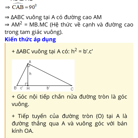
⇒ ΔABC vuông tại A có đường cao AM
2
⇒ AM
= MB.MC (Hệ thức về cạnh và đường cao
trong tam giác vuông).
Kiến thức áp dụng
2
+ ΔABC vuông tại A có: h
= b’.c’
+ Góc nội tiếp chắn nửa đường tròn là góc
vuông.
+ Tiếp tuyến của đường tròn (O) tại A là
đường thẳng qua A và vuông góc với bán
kính OA.