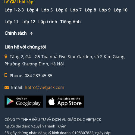
Giải bài tập:
Lớp 1-2-3
Lớp 4
Lớp 5
Lớp 6
Lớp 7
Lớp 8
Lớp 9
Lớp 10
Lớp 11
Lớp 12
Lập trình
Tiếng Anh
Chính sách
Liên hệ với chúng tôi
Tầng 2, G4 - G5 Tòa nhà Five Star Garden, số 2 Kim Giang,
Phường Khương Đình, Hà Nội
Phone: 084 283 45 85
Email:
hotro@vietjack.com
CÔNG TY TNHH ĐẦU TƯ VÀ DỊCH VỤ GIÁO DỤC VIETJACK
Người đại diện: Nguyễn Thanh Tuyền
Số giấy chứng nhận đăng ký kinh doanh: 0108307822, ngày cấp: