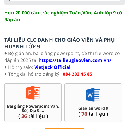
Hơn 20.000 câu trắc nghiệm Toán,Văn, Anh lớp 9 có
đáp án
TÀI LIỆU CLC DÀNH CHO GIÁO VIÊN VÀ PHỤ
HUYNH LỚP 9
+ Bộ giáo án, bài giảng powerpoint, đề thi file word có
đáp án 2025 tại
https://tailieugiaovien.com.vn/
+ Hỗ trợ zalo:
VietJack Official
+ Tổng đài hỗ trợ đăng ký :
084 283 45 85
Chuyên đề dạy thêm Toán,
9
Đề thi HSG 9
Lí, Hóa ...9
)
(
9
tài liệu )
(
77
tài liệu )