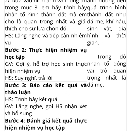
2/ Dựa vào hình ảnh và thông tin
ảnh hưởng đến
trong mục 3, em hãy trình bày
quá trình hình
nhân tố hình thành đất mà em
thành đất như
cho là quan trọng nhất và giải
đá mẹ, khí hậu,
thích cho sự lựa chọn đó.
sinh vật, địa
HS: Lắng nghe và tiếp cận nhiệm
hình và thời
vụ
gian.
Bước 2: Thực hiện nhiệm vụ
-
Trong đó
học tập
nhân tố đóng
GV: Gợi ý, hỗ trợ học sinh thực
vai trò quan
hiện nhiệm vụ
trọng nhất là
HS: Suy nghĩ, trả lời
đá mẹ.
Bước 3: Báo cáo kết quả và
thảo luận
HS: Trình bày kết quả
GV: Lắng nghe, gọi HS nhận xét
và bổ sung
Bước 4: Đánh giá kết quả thực
hiện nhiệm vụ học tập