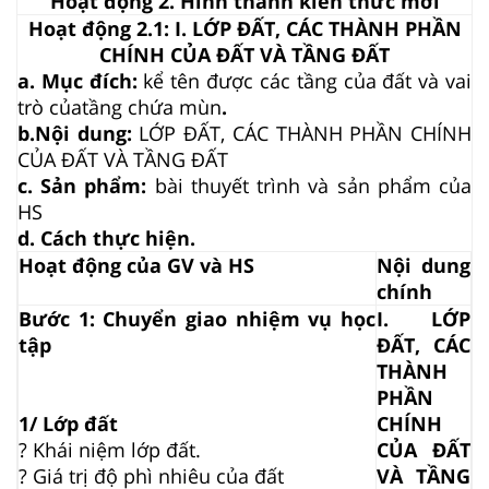
Hoạt động 2. Hình thành kiến thức mới
Hoạt động 2.1: I. LỚP ĐẤT, CÁC THÀNH PHẦN
CHÍNH CỦA ĐẤT VÀ TẦNG ĐẤT
a. Mục đích:
kể tên được các tầng của đất và vai
trò
của
tầng chứa mùn
.
b.Nội dung:
LỚP ĐẤT, CÁC THÀNH PHẦN CHÍNH
CỦA ĐẤT VÀ TẦNG ĐẤT
c. Sản phẩm:
bài thuyết trình và sản phẩm của
HS
d. Cách thực hiện.
Hoạt động của GV và HS
Nội dung
chính
Bước 1: Chuyển giao nhiệm vụ học
I. LỚP
tập
ĐẤT, CÁC
THÀNH
PHẦN
1/ Lớp đất
CHÍNH
? Khái niệm lớp đất.
CỦA ĐẤT
? Giá trị độ phì nhiêu của đất
VÀ TẦNG