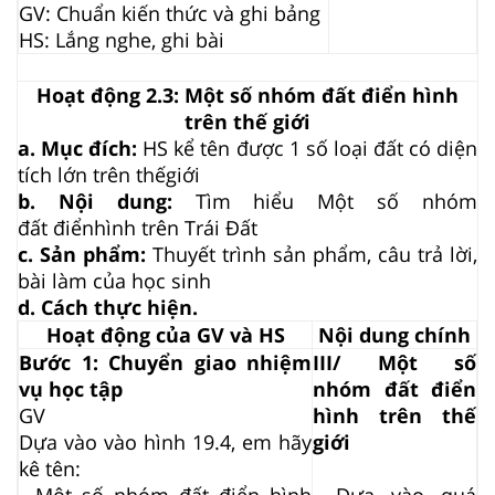
GV: Chuẩn kiến thức và ghi bảng
HS: Lắng nghe, ghi bài
Hoạt động 2.3: Một số nhóm đất điển hình
trên thế giới
a. Mục đích:
HS kể tên được 1 số loại đất có diện
tích lớn trên
thế
giới
b. Nội dung:
Tìm hiểu Một số nhóm
đất
điển
hình trên Trái Đất
c. Sản phẩm:
Thuyết trình sản phẩm, câu trả lời,
bài làm của học sinh
d. Cách thực hiện.
Hoạt động của GV và HS
Nội dung chính
Bước 1: Chuyển giao nhiệm
III/ Một số
vụ học tập
nhóm đất điển
GV
hình trên thế
Dựa vào vào hình 19.4, em hãy
giới
kê tên:
- Một số nhóm đất điển hình
- Dựa vào quá