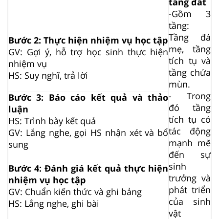
tầng đất
-Gồm 3
tầng:
Tầng đá
Bước 2: Thực hiện nhiệm vụ học tập
mẹ, tầng
GV: Gợi ý, hỗ trợ học sinh thực hiện
tích tụ và
nhiệm vụ
tầng chứa
HS: Suy nghĩ, trả lời
mùn.
- Trong
Bước 3: Báo cáo kết quả và thảo
đó tầng
luận
tích tụ có
HS: Trình bày kết quả
tác động
GV: Lắng nghe, gọi HS nhận xét và bổ
mạnh mẽ
sung
đến sự
sinh
Bước 4: Đánh giá kết quả thực hiện
trưởng và
nhiệm vụ học tập
phát triển
GV: Chuẩn kiến thức và ghi bảng
của sinh
HS: Lắng nghe, ghi bài
vật