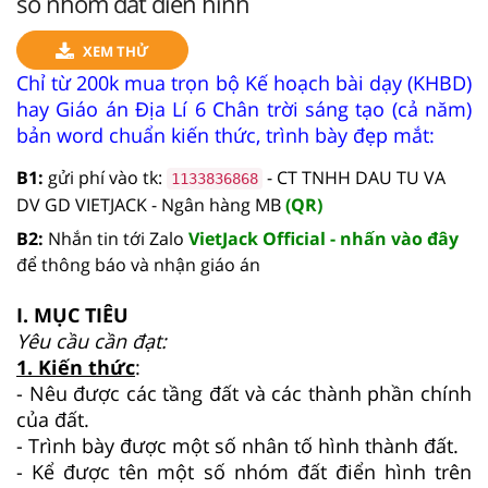
số nhóm đất điển hình
XEM THỬ
Chỉ từ 200k mua trọn bộ Kế hoạch bài dạy (KHBD)
hay Giáo án Địa Lí 6 Chân trời sáng tạo (cả năm)
bản word chuẩn kiến thức, trình bày đẹp mắt:
B1:
gửi phí vào tk:
- CT TNHH DAU TU VA
1133836868
DV GD VIETJACK - Ngân hàng MB
(QR)
B2:
Nhắn tin tới Zalo
VietJack Official - nhấn vào đây
để thông báo và nhận giáo án
I. MỤC TIÊU
Yêu cầu cần đạt:
1. Kiến thức
:
- Nêu được các tầng đất và các thành phần chính
của đất.
- Trình bày được một số nhân tố hình thành đất.
- Kể được tên một số nhóm đất điển hình trên