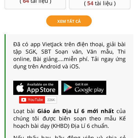
(
4
tài liệu )
(
26
tài liệu )
XEM TẤT CẢ
Đã có app VietJack trên điện thoại, giải bài
tập SGK, SBT Soạn văn, Văn mẫu, Thi
online, Bài giảng....miễn phí. Tải ngay ứng
dụng trên Android và iOS.
Loạt bài
Giáo án Địa Lí 6 mới nhất
của
chúng tôi được biên soạn theo mẫu Kế
hoạch bài dạy (KHBD) Địa Lí 6 chuẩn.
Nếu thấy hay, hãy động viên và chia sẻ