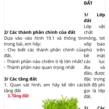
ĐẤT
1/ Lớp
đất
Lớp vật
2/ Các thành phần chính của đất
chất
Dựa vào vào hình 19.1 và thông tin
mỏng, tơi
trong bài, em hãy:
xốp bao
- Cho biết các thành phần chính của
phủ trên
đất.
bề mặt
- Thành phần nào chiếm tì lệ lớn nhất?
các lục
- Thành phần nào quan trọng nhất
địa và
đảo, được
3/ Các tầng đất
đặc trưng
1. Quan sát hình, em hãy kể tên các
bởi độ phì
tầng đất
gọi là lớp
đất.
2/ Các