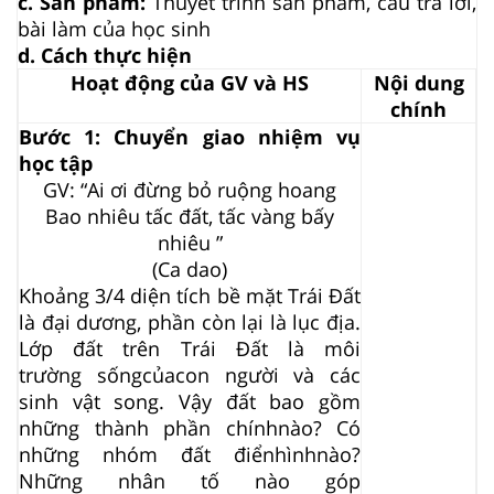
c. Sản phẩm:
Thuyết trình sản phẩm, câu trả lời,
bài làm của học sinh
d. Cách thực hiện
Hoạt động của GV và HS
Nội dung
chính
Bước 1: Chuyển giao nhiệm vụ
học tập
GV: “Ai ơi đừng bỏ ruộng hoang
Bao nhiêu tấc đất, tấc vàng bấy
nhiêu ”
(Ca dao)
Khoảng 3/4 diện tích bề mặt Trái Đất
là đại dương, phần còn lại là lục địa.
Lớp đất trên Trái Đất là môi
trường
sốngcủa
con người và các
sinh vật song. Vậy đất bao gồm
những thành phần
chính
nào? Có
những nhóm đất
điểnhình
nào?
Những nhân tố nào góp