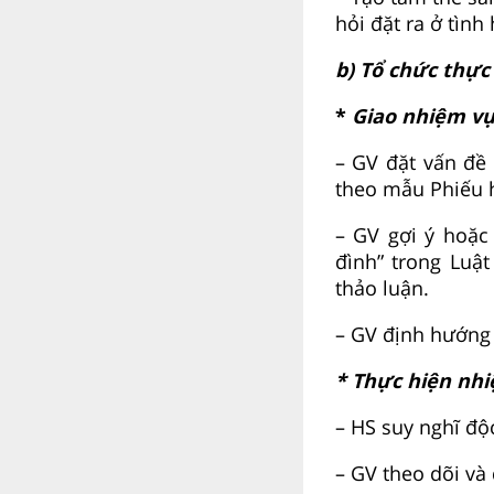
hỏi đặt ra ở tình
b) Tổ chức thực
*
Giao nhiệm vụ
– GV đặt vấn đề
theo mẫu Phiếu h
– GV gợi ý hoặc
đình” trong Luậ
thảo luận.
– GV định hướng 
* Thực hiện nhi
– HS suy nghĩ độc
– GV theo dõi và 