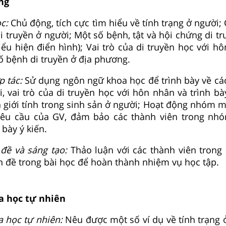
ng
ọc:
Chủ động, tích cực tìm hiểu về tính trạng ở người;
di truyền ở người; Một số bệnh, tật và hội chứng di t
iểu hiện điển hình); Vai trò của di truyền học với h
ố bệnh di truyền ở địa phương.
p tác:
Sử dụng ngôn ngữ khoa học để trình bày về các
i, vai trò của di truyền học với hôn nhân và trình b
 giới tính trong sinh sản ở người; Hoạt động nhóm m
yêu cầu của GV, đảm bảo các thành viên trong nh
 bày ý kiến.
 đề và sáng tạo:
Thảo luận với các thành viên tro
ấn đề trong bài học để hoàn thành nhiệm vụ học tập.
a học tự nhiên
 học tự nhiên:
Nêu được một số ví dụ về tính trạng 