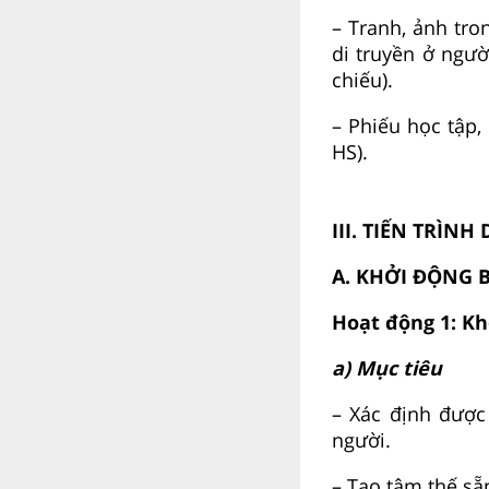
– Tranh, ảnh tro
di truyền ở ngườ
chiếu).
– Phiếu học tập,
HS).
III. TIẾN TRÌNH
A. KHỞI ĐỘNG 
Hoạt động 1: Kh
a) Mục tiêu
– Xác định được 
người.
– Tạo tâm thế sẵ