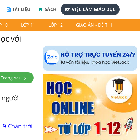
TÀI LIỆU
SÁCH
VIỆC LÀM GIÁO DỤC
P 10
LỚP 11
LỚP 12
GIÁO ÁN - ĐỀ THI
ọc với
Trang sau
n người
 9 Chân trời