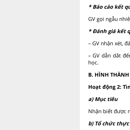
* Báo cáo kết q
GV gọi ngẫu nhiê
* Đánh giá kết 
– GV nhận xét, đá
– GV dẫn dắt đế
học.
B. HÌNH THÀNH
Hoạt động 2: Tì
a) Mục tiêu
Nhận biết được m
b) Tổ chức thực