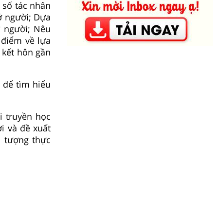
 số tác nhân
ở người; Dựa
ở người; Nêu
 điểm về lựa
 kết hôn gần
 để tìm hiểu
i truyền học
i và đề xuất
n tượng thực