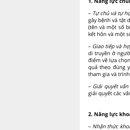
1. Năng lực chu
–
Tự chủ và tự h
gây bệnh và tật 
(tên và một số b
kết hôn và một s
–
Giao tiếp và hợ
di truyền ở ngườ
điểm về lựa chọn
quả theo đúng 
tham gia và trình
–
Giải quyết vấn
giải quyết các v
2. Năng lực kho
–
Nhận thức khoa