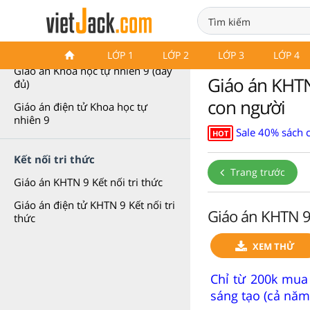
Giáo án KHTN 9
LỚP 1
LỚP 2
LỚP 3
LỚP 4
Giáo án Khoa học tự nhiên 9 (đầy
Giáo án KHTN 
đủ)
con người
Giáo án điện tử Khoa học tự
nhiên 9
Sale 40% sách 
HOT
Kết nối tri thức
Trang trước
Giáo án KHTN 9 Kết nối tri thức
Giáo án điện tử KHTN 9 Kết nối tri
Giáo án KHTN 9 
thức
XEM THỬ
Chỉ từ 200k mua
sáng tạo (cả năm