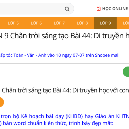
HỌC ONLINE
LỚP 5
LỚP 6
LỚP 7
LỚP 8
LỚP 9
LỚ
9 Chân trời sáng tạo Bài 44: Di truyền h
cấp tốc Toán - Văn - Anh vào 10 ngày 07-07 trên Shopee mall
Chân trời sáng tạo Bài 44: Di truyền học với co
 trọn bộ Kế hoạch bài dạy (KHBD) hay Giáo án KHTN
) bản word chuẩn kiến thức, trình bày đẹp mắt: