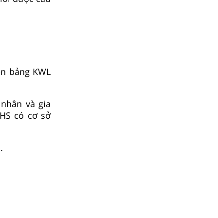
rên bảng KWL
 nhân và gia
 HS có cơ sở
.