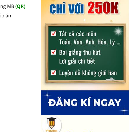
hàng MB
(QR)
áo án