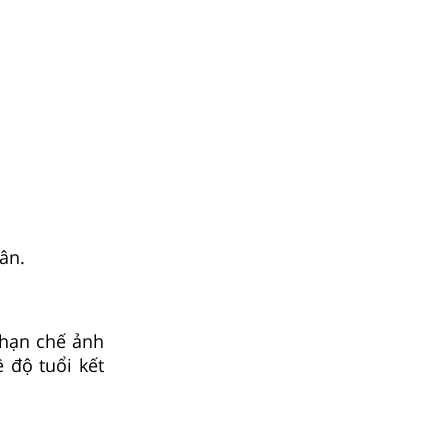
ân.
 hạn chế ảnh
 độ tuổi kết