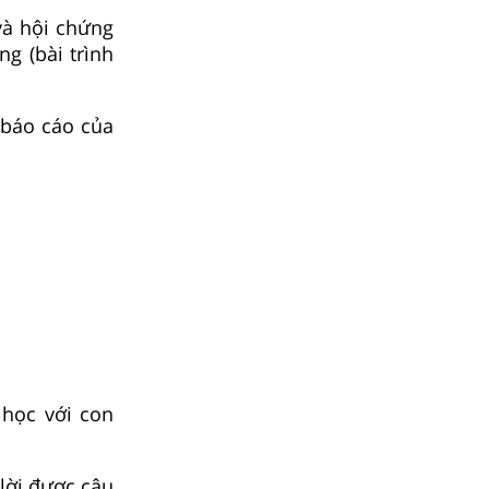
 và hội chứng
ng (bài trình
 báo cáo của
 học với con
 lời được câu