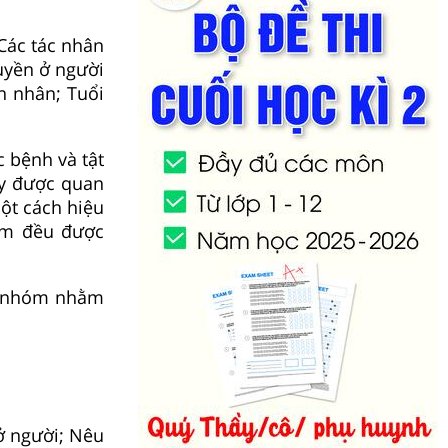
 Các tác nhân
ruyền ở người
ôn nhân; Tuổi
 bệnh và tật
ày được quan
ột cách hiệu
óm đều được
ng nhóm nhằm
ở người; Nêu