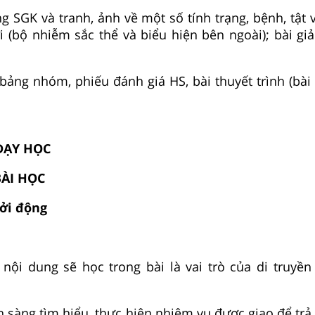
ng SGK và tranh, ảnh về một số tính trạng, bệnh, tật
i (bộ nhiễm sắc thể và biểu hiện bên ngoài); bài giả
 bảng nhóm, phiếu đánh giá HS, bài thuyết trình (bài
 DẠY HỌC
BÀI HỌC
ởi động
nội dung sẽ học trong bài là vai trò của di truyền
n sàng tìm hiểu, thực hiện nhiệm vụ được giao để trả