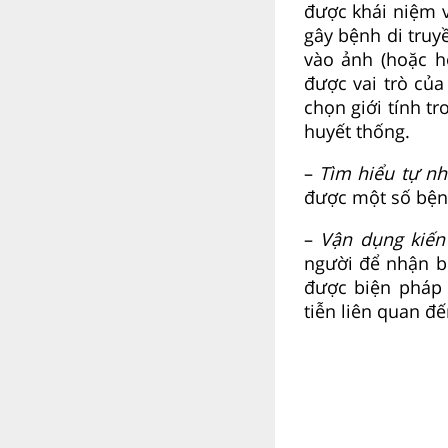
được khái niệm v
gây bệnh di truy
vào ảnh (hoặc h
được vai trò của
chọn giới tính t
huyết thống.
–
Tìm hiểu tự nh
được một số bệnh
–
Vận dụng kiến
người để nhận bi
được biện pháp 
tiễn liên quan đế