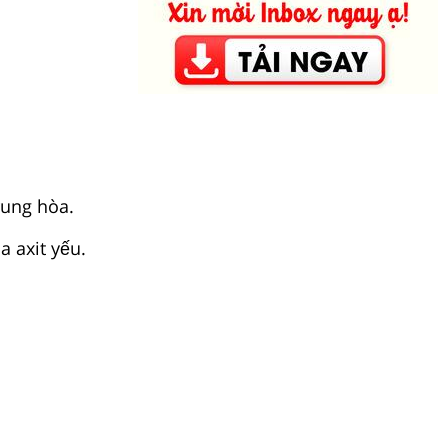
rung hòa.
̉a axit yếu.