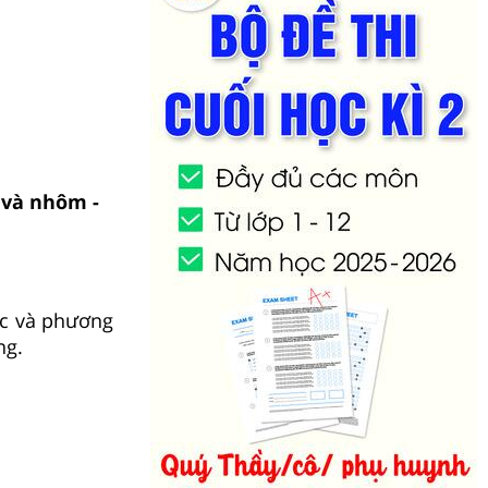
 và nhôm -
ọc và phương
ng.