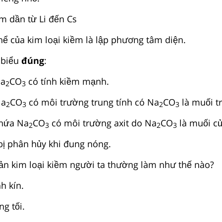
 dần từ Li đến Cs
 của kim loại kiềm là lập phương tâm diện.
 biểu
đúng
:
Na
CO
có tính kiềm mạnh.
2
3
Na
CO
có môi trường trung tính có Na
CO
là muối t
2
3
2
3
hứa Na
CO
có môi trường axit do Na
CO
là muối cu
2
3
2
3
bị phân hủy khi đung nóng.
̉n kim loại kiềm người ta thường làm như thế nào?
 kín.
g tối.