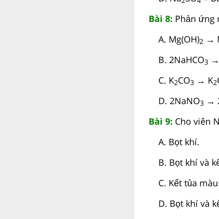
2
4
Bài 8:
Phản ứng 
A. Mg(OH)
→ 
2
B. 2NaHCO
→
3
C. K
CO
→ K
2
3
2
D. 2NaNO
→ 
3
Bài 9:
Cho viên N
A. Bọt khí.
B. Bọt khí và kê
C. Kết tủa màu 
D. Bọt khí và kê