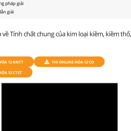
ng pháp giải
ẫn giải
ập về Tính chất chung của kim loại kiềm, kiềm th
HÓA 12 KNTT
THI ONLINE HÓA 12 CD
HÓA 12 CTST