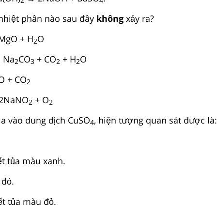
2
4
nhiệt phân nào sau đây
không
xảy ra?
MgO + H
O
2
 Na
CO
+ CO
+ H
O
2
3
2
2
O + CO
2
2NaNO
+ O
2
2
a vào dung dịch CuSO
, hiện tượng quan sát được là:
4
́t tủa màu xanh.
đỏ.
́t tủa màu đỏ.