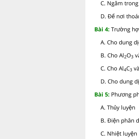
C. Ngâm trong d
D. Để nơi thoá
Bài 4:
Trường hơ
A. Cho dung di
B. Cho Al
O
va
2
3
C. Cho Al
C
va
4
3
D. Cho dung di
Bài 5:
Phương pháp
A. Thủy luyện
B. Điện phân d
C. Nhiệt luyện