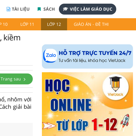
TÀI LIỆU
SÁCH
VIỆC LÀM GIÁO DỤC
P 10
LỚP 11
LỚP 12
GIÁO ÁN - ĐỀ THI
m, kiềm
Trang sau
thổ, nhôm với
Cách giải bài