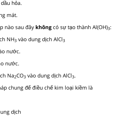
ầu hỏa.
ng mát.
̣p nào sau đây
không
có sự tạo thành Al(OH)
:
3
̣ch NH
vào dung dịch AlCl
3
3
̀o nước.
̀o nước.
̣ch Na
CO
vào dung dịch AlCl
.
2
3
3
 chung để điều chế kim loại kiềm là
ung dịch