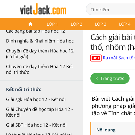
Chuyên đề Hóa học 12
LỚP 1
LỚP 2
LỚP 3
LỚP 4
Các dạng bài tập Hóa học 12
Cách giải bài
Định nghĩa & Khái niệm Hóa học
thổ, nhôm (hay
Chuyên đề dạy thêm Hóa học 12
(có lời giải)
Ra mắt Sách tổn
HOT
Chuyên đề dạy thêm Hóa 12 Kết
nối tri thức
Trang trước
Kết nối tri thức
Bài viết Cách giả
Giải sgk Hóa học 12 - Kết nối
phương pháp giải 
Giải Chuyên đề học tập Hóa 12 -
tập về Tính chất
Kết nối
Giải SBT Hóa học 12 - Kết nối
Nội dung
Lý thuyết Hóa học 12 Kết nối tri