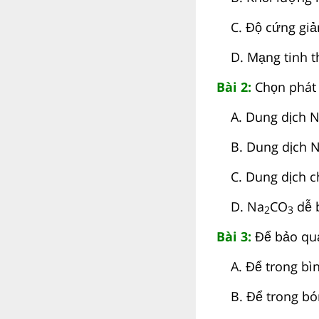
C. Độ cứng giảm
D. Mạng tinh thể
Bài 2:
Chọn phát
A. Dung dịch 
B. Dung dịch 
C. Dung dịch c
D. Na
CO
dễ 
2
3
Bài 3:
Để bảo qua
A. Để trong bình
B. Để trong bón