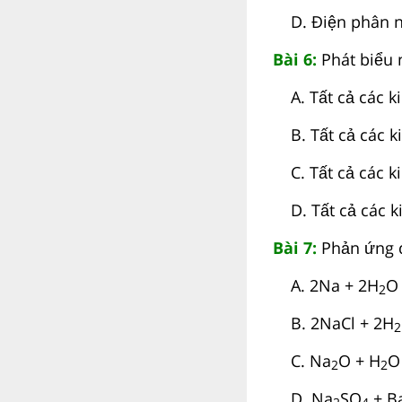
D. Điện phân no
Bài 6:
Phát biểu 
A. Tất cả các ki
B. Tất cả các ki
C. Tất cả các kim
D. Tất cả các k
Bài 7:
Phản ứng 
A. 2Na + 2H
O
2
B. 2NaCl + 2H
2
C. Na
O + H
O
2
2
D. Na
SO
+ B