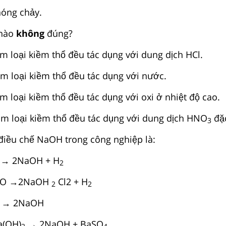
́ng chảy.
nào
không
đúng?
m loại kiềm thổ đều tác dụng với dung dịch HCl.
m loại kiềm thổ đều tác dụng với nước.
 loại kiềm thổ đều tác dụng với oxi ở nhiệt độ cao.
im loại kiềm thổ đều tác dụng với dung dịch HNO
đặ
3
điều chế NaOH trong công nghiệp là:
 → 2NaOH + H
2
O →2NaOH
Cl2 + H
2
2
 → 2NaOH
a(OH)
→ 2NaOH + BaSO
.