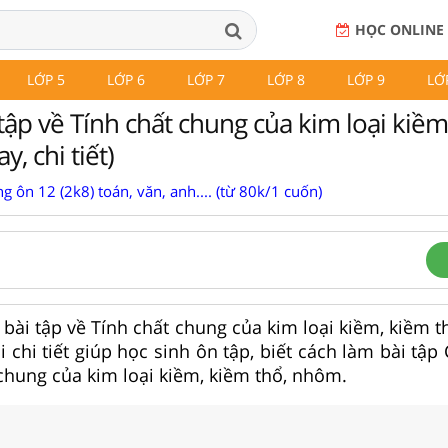
HỌC ONLINE
LỚP 5
LỚP 6
LỚP 7
LỚP 8
LỚP 9
LỚ
 tập về Tính chất chung của kim loại kiề
, chi tiết)
g ôn 12 (2k8) toán, văn, anh.... (từ 80k/1 cuốn)
i bài tập về Tính chất chung của kim loại kiềm, kiềm 
chi tiết giúp học sinh ôn tập, biết cách làm bài tập 
 chung của kim loại kiềm, kiềm thổ, nhôm.