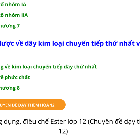
tố nhóm IA
tố nhóm IIA
chương 7
lược về dãy kim loại chuyển tiếp thứ nhất 
g về kim loại chuyển tiếp dãy thứ nhất
về phức chất
chương 8
UYÊN ĐỀ DẠY THÊM HÓA 12
g dụng, điều chế Ester lớp 12 (Chuyên đề dạy
12)