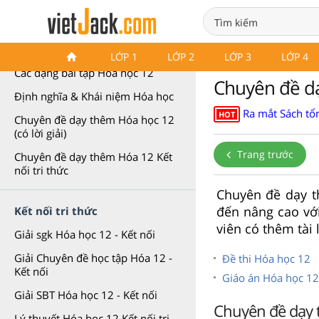
Chuyên đề Hóa học 12
LỚP 1
LỚP 2
LỚP 3
LỚP 4
Các dạng bài tập Hóa học 12
Chuyên đề dạy
Định nghĩa & Khái niệm Hóa học
Ra mắt Sách tổn
HOT
Chuyên đề dạy thêm Hóa học 12
(có lời giải)
Trang trước
Chuyên đề dạy thêm Hóa 12 Kết
nối tri thức
Chuyên đề dạy t
đến nâng cao với
Kết nối tri thức
viên có thêm tài 
Giải sgk Hóa học 12 - Kết nối
Giải Chuyên đề học tập Hóa 12 -
Đề thi Hóa học 12
Kết nối
Giáo án Hóa học 12
Giải SBT Hóa học 12 - Kết nối
Chuyên đề dạy t
Lý thuyết Hóa học 12 Kết nối tri