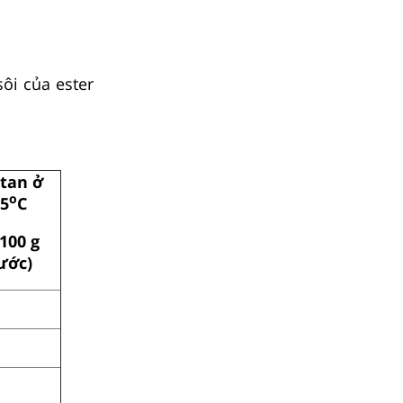
ôi của ester
tan ở
o
5
C
/100 g
ước)