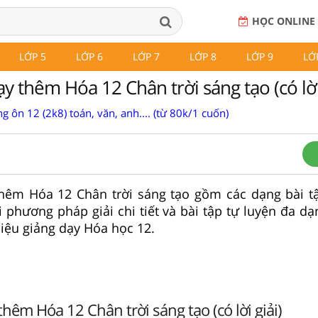
HỌC ONLINE
LỚP 5
LỚP 6
LỚP 7
LỚP 8
LỚP 9
LỚ
 thêm Hóa 12 Chân trời sáng tạo (có lời 
g ôn 12 (2k8) toán, văn, anh.... (từ 80k/1 cuốn)
hêm Hóa 12 Chân trời sáng tạo gồm các dạng bài t
 phương pháp giải chi tiết và bài tập tự luyện đa dạ
liệu giảng dạy Hóa học 12.
hêm Hóa 12 Chân trời sáng tạo (có lời giải)