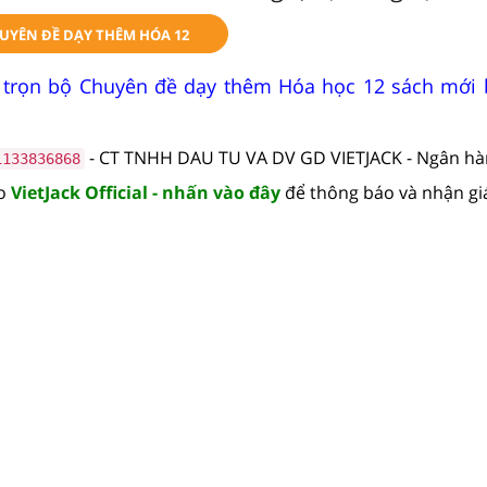
UYÊN ĐỀ DẠY THÊM HÓA 12
 trọn bộ Chuyên đề dạy thêm Hóa học 12 sách mới
- CT TNHH DAU TU VA DV GD VIETJACK - Ngân h
1133836868
lo
VietJack Official - nhấn vào đây
để thông báo và nhận gi