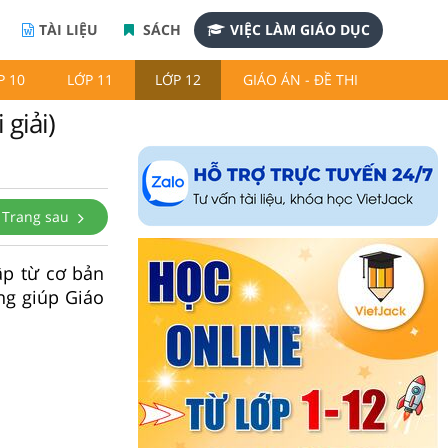
TÀI LIỆU
SÁCH
VIỆC LÀM GIÁO DỤC
P 10
LỚP 11
LỚP 12
GIÁO ÁN - ĐỀ THI
giải)
Trang sau
ập từ cơ bản
ng giúp Giáo