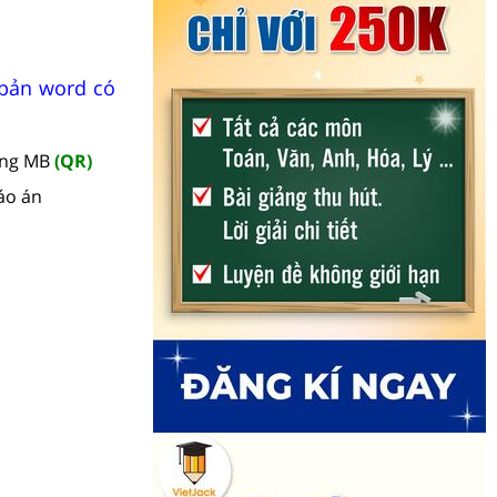
 bản word có
àng MB
(QR)
áo án