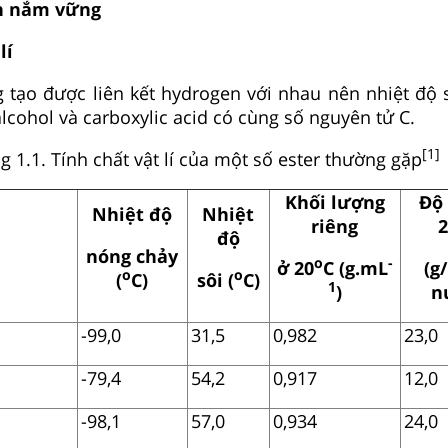
ần nắm vững
lí
g tạo được liên kết hydrogen với nhau nên nhiệt độ s
lcohol và carboxylic acid có cùng số nguyên tử C.
[1
]
g 1.1. Tính chất vật lí của một số ester thường gặp
Khối lượng
Độ 
Nhiệt độ
Nhiệt
riêng
2
độ
nóng chảy
o
-
ở 20
C (g.mL
(g
o
o
(
C)
sôi (
C)
1
)
n
-99,0
31,5
0,982
23,0
-79,4
54,2
0,917
12,0
-98,1
57,0
0,934
24,0
3