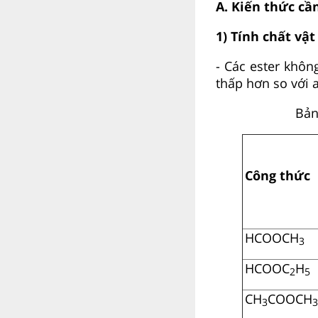
A. Kiến thức c
1) Tính chất vật 
- Các ester khôn
thấp hơn so với a
Bản
Công thức
HCOOCH
3
HCOOC
H
2
5
CH
COOCH
3