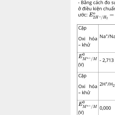
- Bằng cách đo s
ở điều kiện chuẩ
E
2
H
+
/
H
2
=
o
ước:
E
+
2
/
H
H
2
Cặp
+
Na
/N
Oxi hóa
– khử
E
M
n
+
/
M
0
0
E
+
/
n
- 2,713
M
M
(V)
Cặp
+
2H
/H
2
Oxi hóa
– khử
E
M
n
+
/
M
0
0
E
+
/
n
0,000
M
M
(V)