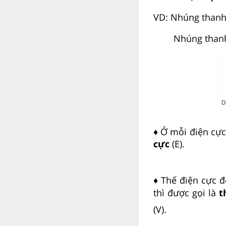
VD: Nhúng thanh
Nhúng thanh C
♦ Ở mỗi điện cực
cực
(E).
♦ Thế điện cực đ
thì được gọi là
t
(V).