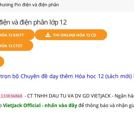
chương Pin điện và điện phân
iện và điện phân lớp 12
HÓA 12 KNTT
THI ONLINE HÓA 12 CD
HÓA 12 CTST
 trọn bộ Chuyên đề dạy thêm Hóa học 12 (sách mới)
- CT TNHH DAU TU VA DV GD VIETJACK - Ngân h
1133836868
lo
VietJack Official - nhấn vào đây
để thông báo và nhận gi