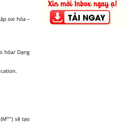
cặp oxi hóa –
i hóa/ Dạng
 cation.
n+
 (M
) sẽ tạo