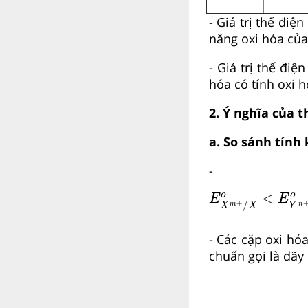
- Giá trị thế đi
năng oxi hóa của
- Giá trị thế đi
hóa có tính oxi 
2. Ý nghĩa của 
a. So sánh tính 
-
E
X
m
+
/
X
o
<
E
Y
n
<
o
o
E
E
+
/
m
n
X
X
Y
- Các cặp oxi hó
chuẩn gọi là dãy 