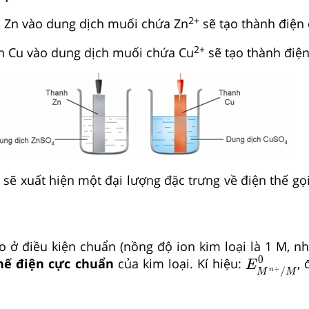
2+
 Zn vào dung dịch muối chứa Zn
sẽ tạo thành điện
2+
u vào dung dịch muối chứa Cu
sẽ tạo thành điện
 sẽ xuất hiện một đại lượng đặc trưng về điện thế gọ
o ở điều kiện chuẩn (nồng độ ion kim loại là 1 M, n
E
M
n
+
/
M
0
hế điện cực chuẩn
của kim loại. Kí hiệu:
, 
E
+
/
n
M
M