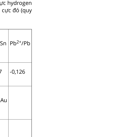
cực hydrogen
 cực đó (quy
2+
/Sn
Pb
/Pb
7
-0,126
/Au