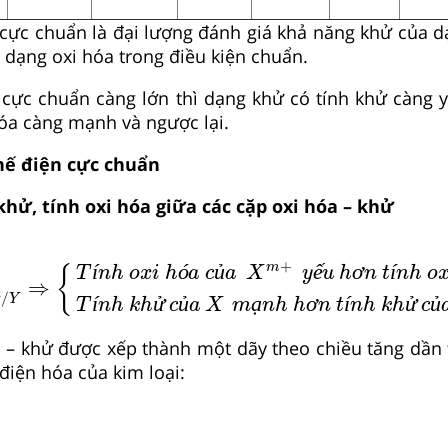
ện cực chuẩn là đại lượng đánh giá khả năng khử của 
 dạng oxi hóa trong điều kiện chuẩn.
ện cực chuẩn càng lớn thì dạng khử có tính khử càng 
hóa càng mạnh và ngược lại.
thế điện cực chuẩn
khử, tính oxi hóa giữa các cặp oxi hóa – khử
 Nế
+
/
Y
o
⇒
T
í
n
h
o
x
i
h
ó
a
c
ủ
a
X
m
+
y
ế
u
h
ơ
n
t
í
n
h
+
í
ó
ủ
ế
ơ
í
m
{
T
n
h
o
x
i
h
a
c
a
X
y
u
h
n
t
n
h
o
⇒
+
/
Y
í
ử
ủ
ạ
ơ
í
ử
ủ
T
n
h
k
h
c
a
X
m
n
h
h
n
t
n
h
k
h
c
a – khử được xếp thành một dãy theo chiều tăng dần 
điện hóa của kim loại: