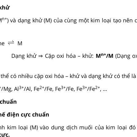
 khử
n+
M
) và dạng khử (M) của cùng một kim loại tạo nên 
⇌
⇌
ne
M
n+
Dạng khử ⇒ Cặp oxi hóa – khử:
M
/M
(Dạng ox
 thể có nhiều cặp oxi hóa – khử và dạng khử có thể là
+
3+
2+
3+
3+
2+
/Mg, Al
/Al, Fe
/Fe, Fe
/Fe, Fe
/Fe
, …
c chuẩn
thế điện cực chuẩn
nh kim loại (M) vào dung dịch muối của kim loại đó
cực.