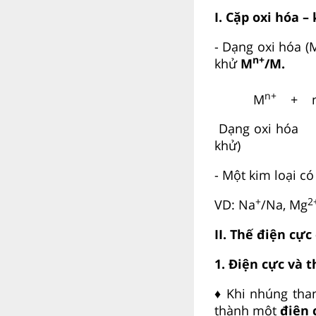
I. Cặp oxi hóa –
- Dạng oxi hóa (
n+
khử
M
/M.
n+
M
+ 
Dạng oxi hóa 
khử)
- Một kim loại có
+
2
VD: Na
/Na, Mg
II. Thế điện cự
1. Điện cực và 
♦ Khi nhúng tha
thành một
điện 