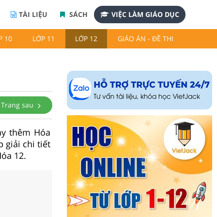
TÀI LIỆU
SÁCH
VIỆC LÀM GIÁO DỤC
P 10
LỚP 11
LỚP 12
GIÁO ÁN - ĐỀ THI
Trang sau
dạy thêm Hóa
iải chi tiết
Hóa 12.