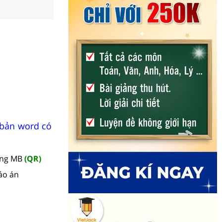
 bản word có
àng MB
(QR)
áo án