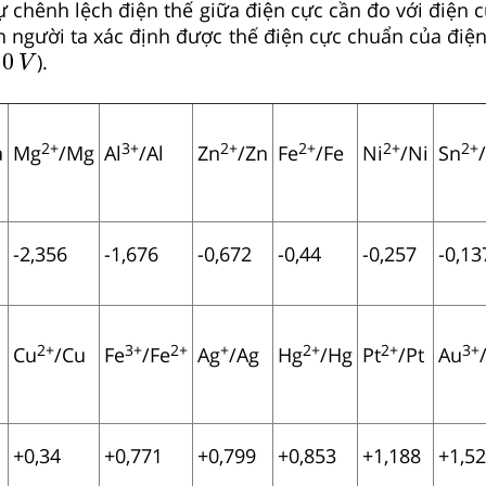
ự chênh lệch điện thế giữa điện cực cần đo với điện 
n người ta xác định được thế điện cực chuẩn của điện
o
=
0
V
0
).
V
2+
3+
2+
2+
2+
2+
a
Mg
/Mg
Al
/Al
Zn
/Zn
Fe
/Fe
Ni
/Ni
Sn
-2,356
-1,676
-0,672
-0,44
-0,257
-0,13
2+
3+
2+
+
2+
2+
3+
Cu
/Cu
Fe
/Fe
Ag
/Ag
Hg
/Hg
Pt
/Pt
Au
+0,34
+0,771
+0,799
+0,853
+1,188
+1,52