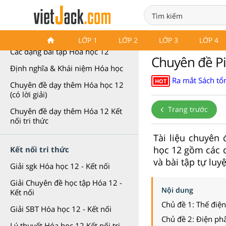
Chuyên đề Hóa học 12
LỚP 1
LỚP 2
LỚP 3
LỚP 4
Các dạng bài tập Hóa học 12
Chuyên đề Pi
Định nghĩa & Khái niệm Hóa học
Ra mắt Sách tổn
HOT
Chuyên đề dạy thêm Hóa học 12
(có lời giải)
Trang trước
Chuyên đề dạy thêm Hóa 12 Kết
nối tri thức
Tài liệu chuyên
học 12 gồm các d
Kết nối tri thức
và bài tập tự luy
Giải sgk Hóa học 12 - Kết nối
Giải Chuyên đề học tập Hóa 12 -
Nội dung
Kết nối
Chủ đề 1: Thế điệ
Giải SBT Hóa học 12 - Kết nối
Chủ đề 2: Điện ph
Lý thuyết Hóa học 12 Kết nối tri