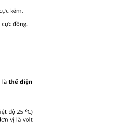
 cực kẽm.
 cực đồng.
i là
thế điện
o
hiệt độ 25
C)
0
đơn vị là volt