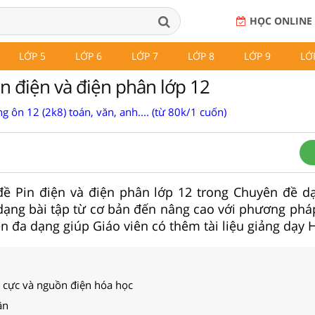
HỌC ONLINE
LỚP 5
LỚP 6
LỚP 7
LỚP 8
LỚP 9
LỚ
n điện và điện phân lớp 12
g ôn 12 (2k8) toán, văn, anh.... (từ 80k/1 cuốn)
 đề Pin điện và điện phân lớp 12 trong Chuyên đề 
ạng bài tập từ cơ bản đến nâng cao với phương pháp g
ện đa dạng giúp Giáo viên có thêm tài liệu giảng dạy 
n cực và nguồn điện hóa học
ân