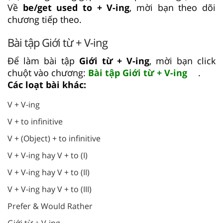
Về
be/get used to + V-ing
, mời bạn theo dõi
chương tiếp theo.
Bài tập Giới từ + V-ing
Để làm bài tập
Giới từ + V-ing
, mời bạn click
chuột vào chương:
Bài tập Giới từ + V-ing
.
Các loạt bài khác:
V + V-ing
V + to infinitive
V + (Object) + to infinitive
V + V-ing hay V + to (I)
V + V-ing hay V + to (II)
V + V-ing hay V + to (III)
Prefer & Would Rather
Giới từ + V-ing