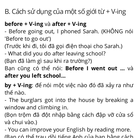
B. Cách sử dụng của một số giới từ + V-ing
before + V-ing
và
after + V-ing
- Before going out, I phoned Sarah. (KHÔNG nói
'Before to go out')
(Trước khi đi, tôi đã gọi điện thoại cho Sarah.)
- What did you do after leaving school?
(Bạn đã làm gì sau khi ra trường?)
Bạn cũng có thể nói:
Before I went out ...
và
after you left school...
by + V-ing
: để nói một việc nào đó đã xảy ra như
thế nào.
- The burglars got into the house by breaking a
window and climbing in.
(Bọn trộm đã đột nhập bằng cách đập vỡ cửa sổ
và chui vào.)
- You can improve your English by reading more.
(Bạn có thể trau dồi tiếng Anh của bạn bằng cách