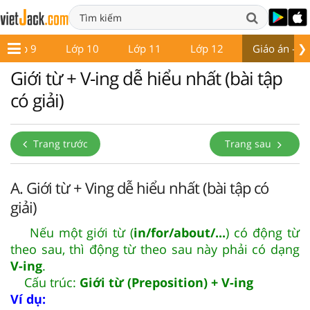
❯
Lớp 9
Lớp 10
Lớp 11
Lớp 12
Giáo án - Đề
Giới từ + V-ing dễ hiểu nhất (bài tập
có giải)
Trang trước
Trang sau
A. Giới từ + Ving dễ hiểu nhất (bài tập có
giải)
Nếu một giới từ (
in/for/about/...
) có động từ
theo sau, thì động từ theo sau này phải có dạng
V-ing
.
Cấu trúc:
Giới từ (Preposition) + V-ing
Ví dụ: