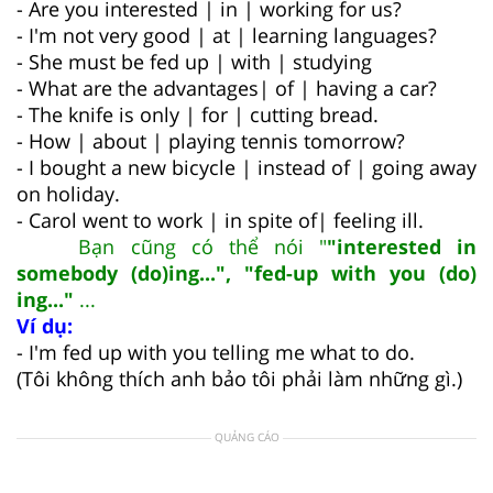
- Are you interested | in | working for us?
- I'm not very good | at | learning languages?
- She must be fed up | with | studying
- What are the advantages| of | having a car?
- The knife is only | for | cutting bread.
- How | about | playing tennis tomorrow?
- I bought a new bicycle | instead of | going away
on holiday.
- Carol went to work | in spite of| feeling ill.
Bạn cũng có thể nói "
"interested in
somebody (do)ing...", "fed-up with you (do)
ing..."
...
Ví dụ:
- I'm fed up with you telling me what to do.
(Tôi không thích anh bảo tôi phải làm những gì.)
QUẢNG CÁO