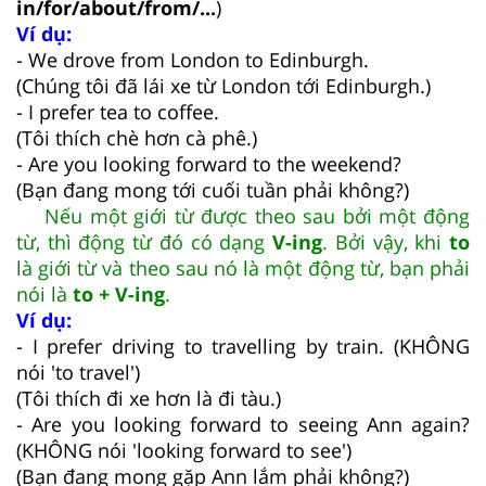
in/for/about/from/...
)
Ví dụ:
- We drove from London to Edinburgh.
(Chúng tôi đã lái xe từ London tới Edinburgh.)
- I prefer tea to coffee.
(Tôi thích chè hơn cà phê.)
- Are you looking forward to the weekend?
(Bạn đang mong tới cuối tuần phải không?)
Nếu một giới từ được theo sau bởi một động
từ, thì động từ đó có dạng
V-ing
. Bởi vậy, khi
to
là giới từ và theo sau nó là một động từ, bạn phải
nói là
to + V-ing
.
Ví dụ:
- I prefer driving to travelling by train. (KHÔNG
nói 'to travel')
(Tôi thích đi xe hơn là đi tàu.)
- Are you looking forward to seeing Ann again?
(KHÔNG nói 'looking forward to see')
(Bạn đang mong gặp Ann lắm phải không?)