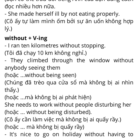
đọc nhiều hơn nữa.
- She made herself ill by not eating properly.
(Cô ấy tự làm mình ốm bởi sự ăn uốn không hợp
lý.)
without + V-ing
- I ran ten kilometres without stopping.
(Tôi đã chạy 10 km không nghỉ.)
- They climbed through the window without
anybody seeing them
(hoặc ...without being seen)
(Chúng đã trèo qua cửa sổ mà không bị ai nhìn
thấy.)
(hoặc ...mà không bị ai phát hiện)
She needs to work without people disturbing her
(hoặc ... without being disturbed).
(Cô ấy cần làm việc mà không bị ai quấy rầy.)
(hoặc ... mà không bị quấy rầy)
- It's nice to go on holiday without having to