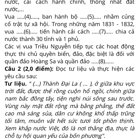
nước, cải cách hành chính, thống nhất đất
nước,...
Vua …..(4)….., ban hành bộ …..(5)….. nhằm củng
cổ trật tự xã hội. Trong những năm 1831 - 1832,
vua …..(6)….. tiến hành cải cách …..(7)….. chia cả
nước thành 30 tỉnh và 1 phủ.
Các vị vua Triều Nguyễn tiếp tục các hoạt động
thực thi chủ quyền biển, đảo, đặc biệt là đối với
quần đảo Hoàng Sa và quần đảo …..(8)…...
Câu 2 (2,0 điểm):
Đọc tư liệu và thực hiện các
yêu cầu sau:
Tư liệu.
“ (...) Thành Đại La ( ... ), ở giữa khu vực
trời đất, được thế rồng cuộn hổ ngồi, chính giữa
nam bắc đông tây, tiện nghi núi sông sau trước.
Vùng này mặt đất rộng mà bằng phẳng, thế đất
cao mà sáng sủa, dân cư không khổ thấp trũng
tối tăm, muôn vật hết sức tươi tốt phồn thịnh.
Xem khắp nước Việt, đó là nơi thắng địa, thực là
chỗ tụ hội quan yếu của bốn phương".