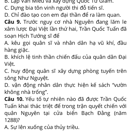
B. Lập Văn Miếu và xây dựng Quốc Tử Giám.
C. Dựng bia tôn vinh người thi đỗ tiến sĩ.
D. Chỉ đào tạo con em đại thần để ra làm quan.
Câu 9.
Trước nguy cơ nhà Nguyên đang lăm le
xâm lược Đại Việt lần thứ hai, Trần Quốc Tuấn đã
soạn Hịch Tướng sĩ để
A. kêu gọi quân sĩ và nhân dân hạ vũ khí, đầu
hàng giặc.
B. khích lệ tinh thần chiến đấu của quân dân Đại
Việt.
C. huy động quân sĩ xây dựng phòng tuyến trên
sông Như Nguyệt.
D. vận động nhân dân thực hiện kế sách “vườn
không nhà trống”.
Câu 10.
Yếu tố tự nhiên nào đã được Trần Quốc
Tuấn khai thác triệt để trong trận quyết chiến với
quân Nguyên tại cửa biển Bạch Đằng (năm
1288)?
A. Sự lên xuống của thủy triều.