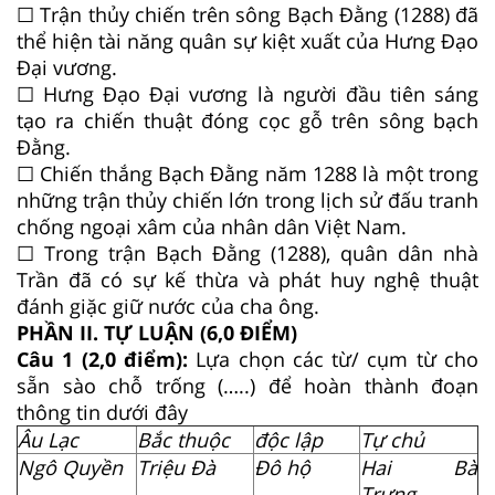
☐ Trận thủy chiến trên sông Bạch Đằng (1288) đã
thể hiện tài năng quân sự kiệt xuất của Hưng Đạo
Đại vương.
☐ Hưng Đạo Đại vương là người đầu tiên sáng
tạo ra chiến thuật đóng cọc gỗ trên sông bạch
Đằng.
☐ Chiến thắng Bạch Đằng năm 1288 là một trong
những trận thủy chiến lớn trong lịch sử đấu tranh
chống ngoại xâm của nhân dân Việt Nam.
☐ Trong trận Bạch Đằng (1288), quân dân nhà
Trần đã có sự kế thừa và phát huy nghệ thuật
đánh giặc giữ nước của cha ông.
PHẦN II. TỰ LUẬN (6,0 ĐIỂM)
Câu 1 (2,0 điểm):
Lựa chọn các từ/ cụm từ cho
sẵn sào chỗ trống (…..) để hoàn thành đoạn
thông tin dưới đây
Âu Lạc
Bắc thuộc
độc lập
Tự chủ
Ngô Quyền
Triệu Đà
Đô hộ
Hai Bà
Trưng