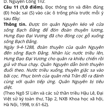
D. Nguyễn Công Trứ.
Câu 11 (1,0 điểm).
Đọc thông tin và điền đúng
(Đ) hoặc sai (S) vào các ô trống phía trước mỗi ý
sau đây:
Thông tin.
Được tin quân Nguyên
kéo về cửa
sông Bạch Đằng
để đón đoàn thuyền lương,
Hưng Đạo Đại Vương đã
cho đóng cọc gỗ xuống
sông
Bạch Đằng.
Ngày 9-4-1288, đoàn thuyền
của quân Nguyên
đến sông
Bạch Đằng. Nhân lúc nước
triều lên,
Hưng Đạo Đại Vương
cho quân ra khiêu chiến rồi
giả
vờ thua chạy. Quân Nguyên
dẫn binh thuyền
đuổi theo. Nước triều xuống, thuyền giặc sa vào
bãi cọc.
Phục binh của quân nhà Trần đổ ra đánh
cùng với quân tiếp ứng. Quân Nguyên
bị tiêu
diệt.
(Theo Ngô Sĩ Liên và các sử thần triều Hậu Lê, Đại
Việt sử ký toàn thư, Tập 2, NXB Khoa học xã hội,
Hà Nội, 1998, tr.61-62).