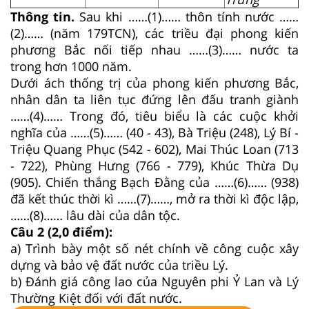
Thông tin.
Sau khi ……(1)…… thôn tính nước ……
(2)…… (năm 179TCN), các triều đại phong kiến
phương Bắc nối tiếp nhau ……(3)…… nước ta
trong hơn 1000 năm.
Dưới ách thống trị của phong kiến phương Bắc,
nhân dân ta liên tục đứng lên đấu tranh giành
……(4)…… Trong đó, tiêu biểu là các cuộc khởi
nghĩa của ……(5)…… (40 - 43), Bà Triệu (248), Lý Bí -
Triệu Quang Phục (542 - 602), Mai Thúc Loan (713
- 722), Phùng Hưng (766 - 779), Khúc Thừa Dụ
(905). Chiến thắng Bạch Đằng của ……(6)…… (938)
đã kết thúc thời kì ……(7)……, mở ra thời kì độc lập,
……(8)…… lâu dài của dân tộc.
Câu 2 (2,0 điểm):
a) Trình bày một số nét chính về công cuộc xây
dựng và bảo vệ đất nước của triều Lý.
b) Đánh giá công lao của Nguyên phi Ỷ Lan và Lý
Thường Kiệt đối với đất nước.