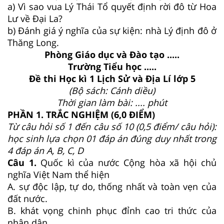
a) Vì sao vua Lý Thái Tổ quyết định rời đô từ Hoa
Lư về Đại La?
b) Đánh giá ý nghĩa của sự kiện: nhà Lý định đô ở
Thăng Long.
Phòng Giáo dục và Đào tạo .....
Trường Tiểu học .....
Đề thi Học kì 1 Lịch Sử và Địa Lí lớp 5
(Bộ sách: Cánh diều)
Thời gian làm bài: .... phút
PHẦN 1. TRẮC NGHIỆM (6,0 ĐIỂM)
Từ câu hỏi số 1 đến câu số 10 (0,5 điểm/ câu hỏi):
học sinh lựa chọn 01 đáp án đúng duy nhất trong
4 đáp án A, B, C, D
Câu 1.
Quốc kì của nước Cộng hòa xã hội chủ
nghĩa Việt Nam thể hiện
A. sự độc lập, tự do, thống nhất và toàn vẹn của
đất nước.
B. khát vọng chinh phục đỉnh cao tri thức của
nhân dân.