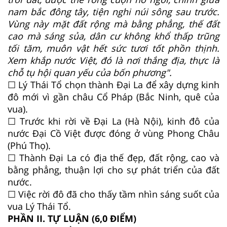
nam bắc đông tây, tiện nghi núi sông sau trước.
Vùng này mặt đất rộng mà bằng phẳng, thế đất
cao mà sáng sủa, dân cư không khổ thấp trũng
tối tăm, muôn vật hết sức tươi tốt phồn thịnh.
Xem khắp nước Việt, đó là nơi thắng địa, thực là
chỗ tụ hội quan yếu của bốn phương".
☐ Lý Thái Tổ chọn thành Đại La để xây dựng kinh
đô mới vì gần châu Cổ Pháp (Bắc Ninh, quê của
vua).
☐ Trước khi rời về Đại La (Hà Nội), kinh đô của
nước Đại Cồ Việt được đóng ở vùng Phong Châu
(Phú Thọ).
☐ Thành Đại La có địa thế đẹp, đất rộng, cao và
bằng phẳng, thuận lợi cho sự phát triển của đất
nước.
☐ Việc rời đô đã cho thấy tầm nhìn sáng suốt của
vua Lý Thái Tổ.
PHẦN II. TỰ LUẬN (6,0 ĐIỂM)