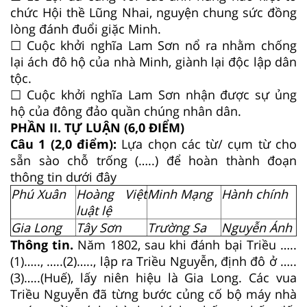
chức Hội thề Lũng Nhai, nguyện chung sức đồng
lòng đánh đuổi giặc Minh.
☐ Cuộc khởi nghĩa Lam Sơn nổ ra nhằm chống
lại ách đô hộ của nhà Minh, giành lại độc lập dân
tộc.
☐ Cuộc khởi nghĩa Lam Sơn nhận được sự ủng
hộ của đông đảo quần chúng nhân dân.
PHẦN II. TỰ LUẬN (6,0 ĐIỂM)
Câu 1 (2,0 điểm):
Lựa chọn các từ/ cụm từ cho
sẵn sào chỗ trống (…..) để hoàn thành đoạn
thông tin dưới đây
Phú Xuân
Hoàng Việt
Minh Mạng
Hành chính
luật lệ
Gia Long
Tây Sơn
Trường Sa
Nguyễn Ánh
Thông tin.
Năm 1802, sau khi đánh bại Triều …..
(1)….., …..(2)….., lập ra Triều Nguyễn, định đô ở …..
(3)…..(Huế), lấy niên hiệu là Gia Long. Các vua
Triều Nguyễn đã từng bước củng cố bộ máy nhà