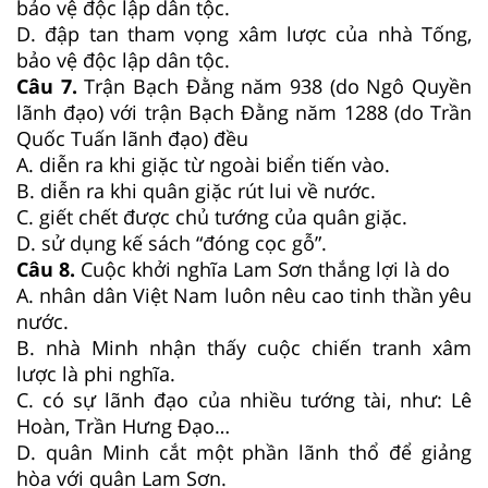
bảo vệ độc lập dân tộc.
D. đập tan tham vọng xâm lược của nhà Tống,
bảo vệ độc lập dân tộc.
Câu 7.
Trận Bạch Đằng năm 938 (do Ngô Quyền
lãnh đạo) với trận Bạch Đằng năm 1288 (do Trần
Quốc Tuấn lãnh đạo) đều
A. diễn ra khi giặc từ ngoài biển tiến vào.
B. diễn ra khi quân giặc rút lui về nước.
C. giết chết được chủ tướng của quân giặc.
D. sử dụng kế sách “đóng cọc gỗ”.
Câu 8.
Cuộc khởi nghĩa Lam Sơn thắng lợi là do
A. nhân dân Việt Nam luôn nêu cao tinh thần yêu
nước.
B. nhà Minh nhận thấy cuộc chiến tranh xâm
lược là phi nghĩa.
C. có sự lãnh đạo của nhiều tướng tài, như: Lê
Hoàn, Trần Hưng Đạo…
D. quân Minh cắt một phần lãnh thổ để giảng
hòa với quân Lam Sơn.