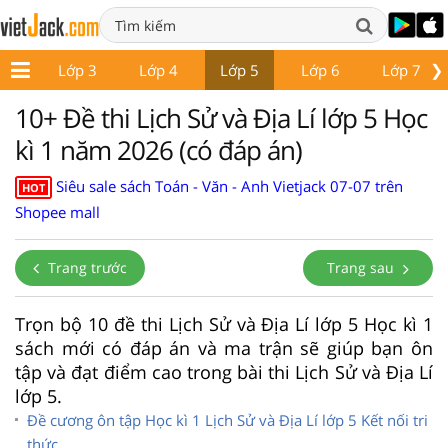
❯
p 2
Lớp 3
Lớp 4
Lớp 5
Lớp 6
Lớp 7
10+ Đề thi Lịch Sử và Địa Lí lớp 5 Học
kì 1 năm 2026 (có đáp án)
Siêu sale sách Toán - Văn - Anh Vietjack 07-07 trên
HOT
Shopee mall
Trang trước
Trang sau
Trọn bộ 10 đề thi Lịch Sử và Địa Lí lớp 5 Học kì 1
sách mới có đáp án và ma trận sẽ giúp bạn ôn
tập và đạt điểm cao trong bài thi Lịch Sử và Địa Lí
lớp 5.
Đề cương ôn tập Học kì 1 Lịch Sử và Địa Lí lớp 5 Kết nối tri
thức