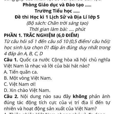
Phòng Giáo dục và Đào tạo .....
Trường Tiểu học .....
Đề thi Học kì 1 Lịch Sử và Địa Lí lớp 5
(Bộ sách: Chân trời sáng tạo)
Thời gian làm bài: .... phút
PHẦN 1. TRẮC NGHIỆM (6,0 ĐIỂM)
Từ câu hỏi số 1 đến câu số 10 (0,5 điểm/ câu hỏi):
học sinh lựa chọn 01 đáp án đúng duy nhất trong
4 đáp án A, B, C, D
Câu 1.
Quốc ca nước Cộng hòa xã hội chủ nghĩa
Việt Nam là nhạc và lời của bài hát nào?
A. Tiến quân ca.
B. Một vòng Việt Nam.
C. Việt Nam ơi!
D. Xin chào Việt Nam.
Câu 2.
Nội dung nào sau đây
không
phản ánh
đúng tác động tích cực của vị trí địa lí đến tự
nhiên và hoạt động sản xuất của Việt Nam?