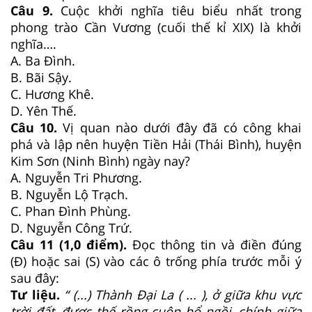
Câu 9.
Cuộc khởi nghĩa tiêu biểu nhất trong
phong trào Cần Vương (cuối thế kỉ XIX) là khởi
nghĩa….
A. Ba Đình.
B. Bãi Sậy.
C. Hương Khê.
D. Yên Thế.
Câu 10.
Vị quan nào dưới đây đã có công khai
phá và lập nên huyện Tiền Hải (Thái Bình), huyện
Kim Sơn (Ninh Bình) ngày nay?
A. Nguyễn Tri Phương.
B. Nguyễn Lộ Trạch.
C. Phan Đình Phùng.
D. Nguyễn Công Trứ.
Câu 11 (1,0 điểm).
Đọc thông tin và điền đúng
(Đ) hoặc sai (S) vào các ô trống phía trước mỗi ý
sau đây:
Tư liệu.
“ (...) Thành Đại La ( ... ), ở giữa khu vực
trời đất, được thế rồng cuộn hổ ngồi, chính giữa