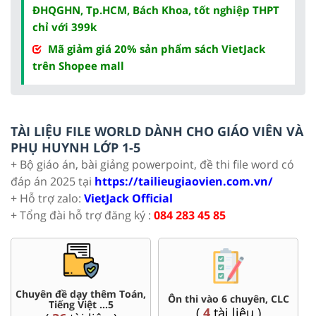
ĐHQGHN, Tp.HCM, Bách Khoa, tốt nghiệp THPT
chỉ với 399k
Mã giảm giá 20% sản phẩm sách VietJack
trên Shopee mall
TÀI LIỆU FILE WORLD DÀNH CHO GIÁO VIÊN VÀ
PHỤ HUYNH LỚP 1-5
+ Bộ giáo án, bài giảng powerpoint, đề thi file word có
đáp án 2025 tại
https://tailieugiaovien.com.vn/
+ Hỗ trợ zalo:
VietJack Official
+ Tổng đài hỗ trợ đăng ký :
084 283 45 85
Chuyên đề dạy thêm Toán,
Ôn thi vào 6 chuyên, CLC
Tiếng Việt ...5
(
4
tài liệu )