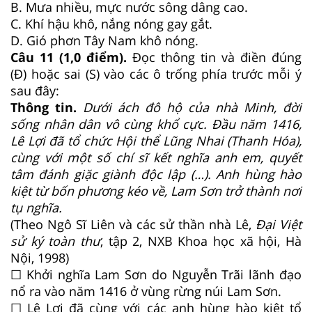
B. Mưa nhiều, mực nước sông dâng cao.
C. Khí hậu khô, nắng nóng gay gắt.
D. Gió phơn Tây Nam khô nóng.
Câu 11 (1,0 điểm).
Đọc thông tin và điền đúng
(Đ) hoặc sai (S) vào các ô trống phía trước mỗi ý
sau đây:
Thông tin.
Dưới ách đô hộ của nhà Minh, đời
sống nhân dân vô cùng khổ cực. Đầu năm 1416,
Lê Lợi đã tổ chức Hội thể Lũng Nhai (Thanh Hóa),
cùng với một số chí sĩ kết nghĩa anh em, quyết
tâm đánh giặc giành độc lập (…). Anh hùng hào
kiệt từ bốn phương kéo về, Lam Sơn trở thành nơi
tụ nghĩa.
(Theo Ngô Sĩ Liên và các sử thần nhà Lê,
Đại Việt
sử ký toàn thư
, tập 2, NXB Khoa học xã hội, Hà
Nội, 1998)
☐ Khởi nghĩa Lam Sơn do Nguyễn Trãi lãnh đạo
nổ ra vào năm 1416 ở vùng rừng núi Lam Sơn.
☐ Lê Lợi đã cùng với các anh hùng hào kiệt tổ