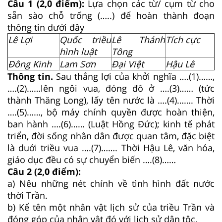
Câu 1 (2,0 điểm):
Lựa chọn các từ/ cụm từ cho
sẵn sào chỗ trống (…..) để hoàn thành đoạn
thông tin dưới đây
Lê Lợi
Quốc triều
Lê Thánh
Tích cực
hình luật
Tông
Đông Kinh
Lam Sơn
Đại Việt
Hậu Lê
Thông tin.
Sau thắng lợi của khởi nghĩa ….(1)……,
….(2)……lên ngôi vua, đóng đô ở ….(3)…… (tức
thành Thăng Long), lấy tên nước là ….(4)……. Thời
….(5)……, bộ máy chính quyền được hoàn thiện,
ban hành ….(6)…… (Luật Hồng Đức); kinh tế phát
triển, đời sống nhân dân được quan tâm, đặc biệt
là duới triều vua ….(7)……. Thời Hậu Lê, văn hóa,
giáo dục đều có sự chuyển biến ….(8)……
Câu 2 (2,0 điểm):
a) Nêu những nét chính về tình hình đất nước
thời Trần.
b) Kể tên một nhân vật lịch sử của triều Trần và
đóng góp của nhân vật đó với lịch sử dân tộc.