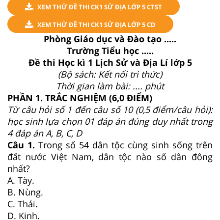
XEM THỬ ĐỀ THI CK1 SỬ ĐỊA LỚP 5 CTST
XEM THỬ ĐỀ THI CK1 SỬ ĐỊA LỚP 5 CD
Phòng Giáo dục và Đào tạo .....
Trường Tiểu học .....
Đề thi Học kì 1 Lịch Sử và Địa Lí lớp 5
(Bộ sách: Kết nối tri thức)
Thời gian làm bài: .... phút
PHẦN 1. TRẮC NGHIỆM (6,0 ĐIỂM)
Từ câu hỏi số 1 đến câu số 10 (0,5 điểm/câu hỏi):
học sinh lựa chọn 01 đáp án đúng duy nhất trong
4 đáp án A, B, C, D
Câu 1.
Trong số 54 dân tộc cùng sinh sống trên
đất nước Việt Nam, dân tộc nào số dân đông
nhất?
A. Tày.
B. Nùng.
C. Thái.
D. Kinh.