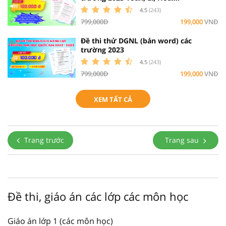
4.5
(243)
799,000Đ
199,000
VNĐ
Đề thi thử DGNL (bản word) các
trường 2023
4.5
(243)
799,000Đ
199,000
VNĐ
XEM TẤT CẢ
Trang trước
Trang sau
Đề thi, giáo án các lớp các môn học
Giáo án lớp 1 (các môn học)