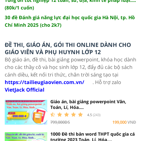
(80k/1 cuốn)
30 đề Đánh giá năng lực đại học quốc gia Hà Nội, tp. Hồ
Chí Minh 2025 (cho 2k7)
ĐỀ THI, GIÁO ÁN, GÓI THI ONLINE DÀNH CHO
GIÁO VIÊN VÀ PHỤ HUYNH LỚP 12
Bộ giáo án, đề thi, bài giảng powerpoint, khóa học dành
cho các thầy cô và học sinh lớp 12, đẩy đủ các bộ sách
cánh diều, kết nối tri thức, chân trời sáng tạo tại
https://tailieugiaovien.com.vn/
. Hỗ trợ zalo
VietJack Official
Giáo án, bài giảng powerpoint Văn,
Toán, Lí, Hóa....
4.5
(243)
799,000ĐS
199,000
VNĐ
1000 Đề thi bản word THPT quốc gia cá
trường 2023 Toán, Lí, Hóa....