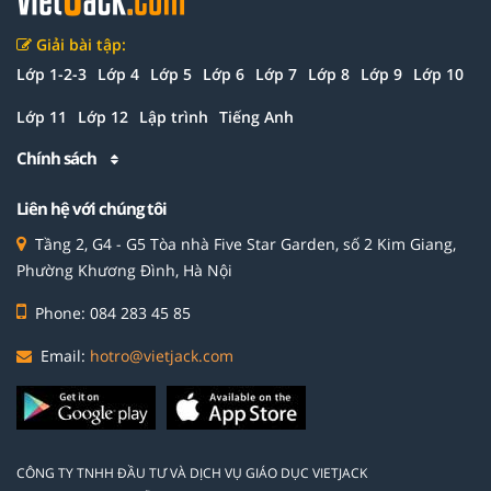
Giải bài tập:
Lớp 1-2-3
Lớp 4
Lớp 5
Lớp 6
Lớp 7
Lớp 8
Lớp 9
Lớp 10
Lớp 11
Lớp 12
Lập trình
Tiếng Anh
Chính sách
Liên hệ với chúng tôi
Tầng 2, G4 - G5 Tòa nhà Five Star Garden, số 2 Kim Giang,
Phường Khương Đình, Hà Nội
Phone: 084 283 45 85
Email:
hotro@vietjack.com
CÔNG TY TNHH ĐẦU TƯ VÀ DỊCH VỤ GIÁO DỤC VIETJACK