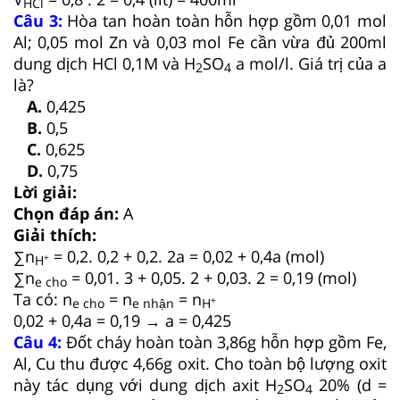
HCl
Câu 3:
Hòa tan hoàn toàn hỗn hợp gồm 0,01 mol
Al; 0,05 mol Zn và 0,03 mol Fe cần vừa đủ 200ml
dung dịch HCl 0,1M và H
SO
a mol/l. Giá trị của a
2
4
là?
A.
0,425
B.
0,5
C.
0,625
D.
0,75
Lời giải:
Chọn đáp án:
A
Giải thích:
∑n
= 0,2. 0,2 + 0,2. 2a = 0,02 + 0,4a (mol)
+
H
∑n
= 0,01. 3 + 0,05. 2 + 0,03. 2 = 0,19 (mol)
e cho
Ta có: n
= n
= n
+
e cho
e nhận
H
0,02 + 0,4a = 0,19 → a = 0,425
Câu 4:
Đốt cháy hoàn toàn 3,86g hỗn hợp gồm Fe,
Al, Cu thu được 4,66g oxit. Cho toàn bộ lượng oxit
này tác dụng với dung dịch axit H
SO
20% (d =
2
4