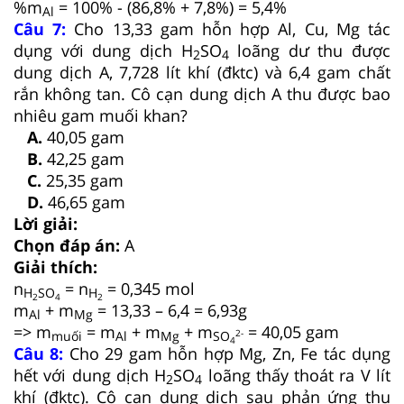
%m
= 100% - (86,8% + 7,8%) = 5,4%
Al
Câu 7:
Cho 13,33 gam hỗn hợp Al, Cu, Mg tác
dụng với dung dịch H
SO
loãng dư thu được
2
4
dung dịch A, 7,728 lít khí (đktc) và 6,4 gam chất
rắn không tan. Cô cạn dung dịch A thu được bao
nhiêu gam muối khan?
A.
40,05 gam
B.
42,25 gam
C.
25,35 gam
D.
46,65 gam
Lời giải:
Chọn đáp án:
A
Giải thích:
n
= n
= 0,345 mol
H
SO
H
2
4
2
m
+ m
= 13,33 – 6,4 = 6,93g
Al
Mg
=> m
= m
+ m
+ m
= 40,05 gam
2-
muối
Al
Mg
SO
4
Câu 8:
Cho 29 gam hỗn hợp Mg, Zn, Fe tác dụng
hết với dung dịch H
SO
loãng thấy thoát ra V lít
2
4
khí (đktc). Cô cạn dung dịch sau phản ứng thu