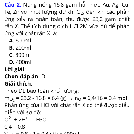
Câu 2:
Nung nóng 16,8 gam hỗn hợp Au, Ag, Cu,
Fe, Zn với một lượng dư khí O
, đến khi các phản
2
ứng xảy ra hoàn toàn, thu được 23,2 gam chất
rắn X. Thể tích dung dịch HCl 2M vừa đủ để phản
ứng với chất rắn X là:
A.
600ml
B.
200ml
C.
800ml
D.
400ml
Lời giải:
Chọn đáp án:
D
Giải thích:
Theo ĐL bảo toàn khối lượng:
m
= 23,2 - 16,8 = 6,4 (g) → n
= 6,4/16 = 0,4 mol
O
O
2
Phản ứng của HCl với chất rắn X có thể được biểu
diễn với sơ đồ:
2-
+
O
+ 2H
→ H
O
2
0,4 0,8
V
= 0,8 : 2 = 0,4 (lít) = 400ml