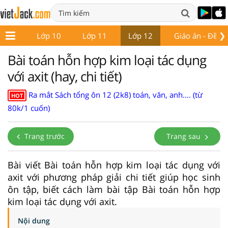
❯
ớp 9
Lớp 10
Lớp 11
Lớp 12
Giáo án - Đề th
Bài toán hỗn hợp kim loại tác dụng
với axit (hay, chi tiết)
Ra mắt Sách tổng ôn 12 (2k8) toán, văn, anh.... (từ
HOT
80k/1 cuốn)
Trang trước
Trang sau
Bài viết Bài toán hỗn hợp kim loại tác dụng với
axit với phương pháp giải chi tiết giúp học sinh
ôn tập, biết cách làm bài tập Bài toán hỗn hợp
kim loại tác dụng với axit.
Nội dung