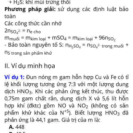
+ H
S: khí mùi trứng thối
2
Phương pháp giải:
sử dụng các định luật bảo
toàn
Các công thức cần nhớ
2n
= n
2-
SO
e cho
4
m
= m
+ mSO
= m
+ 96n
muối
kim loại
4
kim loại
SO
2
- Bảo toàn nguyên tố S: n
= n
+
2-
H
SO
SO
trong muối
2
4
4
n
S trong sản phẩm khử
II. Ví dụ minh họa
Ví dụ 1:
Đun nóng m gam hỗn hợp Cu và Fe có tỉ
lệ khối lượng tương ứng 7:3 với một lượng dung
dịch HNO
. Khi các phản ứng kết thúc, thu được
3
0,75m gam chất rắn, dung dịch X và 5,6 lít hỗn
hợp khí (đktc) gồm NO và NO
(không có sản
2
+5
phẩm khử khác của N
). Biết lượng HNO
đã
3
phản ứng là 44,1 gam. Giá trị của m là:
A.
448