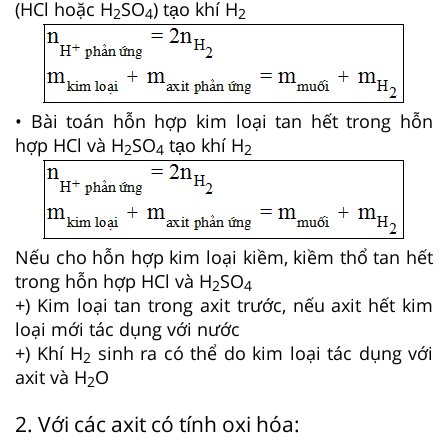
(HCl hoặc H
SO
) tạo khí H
2
4
2
• Bài toán hỗn hợp kim loại tan hết trong hỗn
hợp HCl và H
SO
tạo khí H
2
4
2
Nếu cho hỗn hợp kim loại kiềm, kiềm thổ tan hết
trong hỗn hợp HCl và H
SO
2
4
+) Kim loại tan trong axit trước, nếu axit hết kim
loại mới tác dụng với nước
+) Khí H
sinh ra có thể do kim loại tác dụng với
2
axit và H
O
2
2. Với các axit có tính oxi hóa: