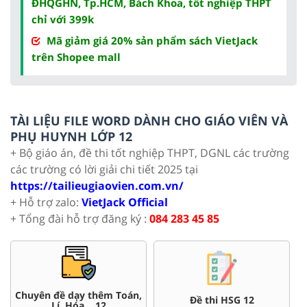
ĐHQGHN, Tp.HCM, Bách Khoa, tốt nghiệp THPT
chỉ với 399k
Mã giảm giá 20% sản phẩm sách VietJack
trên Shopee mall
TÀI LIỆU FILE WORD DÀNH CHO GIÁO VIÊN VÀ
PHỤ HUYNH LỚP 12
+ Bộ giáo án, đề thi tốt nghiệp THPT, DGNL các trường
các trường có lời giải chi tiết 2025 tại
https://tailieugiaovien.com.vn/
+ Hỗ trợ zalo:
VietJack Official
+ Tổng đài hỗ trợ đăng ký :
084 283 45 85
Chuyên đề dạy thêm Toán,
Đề thi HSG 12
Lí, Hóa ...12