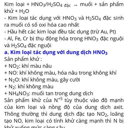
Kim loại + HNO
/H
SO
→ muối + sản phẩm
3
2
4 đặc
khử + H
O
2
- Kim loại tác dụng với HNO
và H
SO
đặc sinh
3
2
4
ra muối có số oxi hóa cao nhất
- Hầu hết các kim loại đều tác dụng (trừ Au, Pt)
- Al, Fe, Cr bị thụ động hóa trong HNO
đặc nguội
3
và H
SO
đặc nguội
2
4
a. Kim loại tác dụng với dung dịch HNO
3
Sản phẩm khử :
+ NO
: khí màu nâu
2
+ NO: khí không màu, hóa nâu trong không khí
+ N
O: khí không màu, gây cười
2
+ N
: khí không màu
2
+ NH
NO
: muối tan trong dung dịch
4
3
+5
Sản phẩm khử của N
tùy thuộc vào độ mạnh
của kim loại và nồng độ của dung dịch axit.
Thông thường thì dung dịch đặc tạo NO
, loãng
2
tạo NO, kim loại có tính khử càng mạnh thì N bị
khử xuống mức càng sâu.