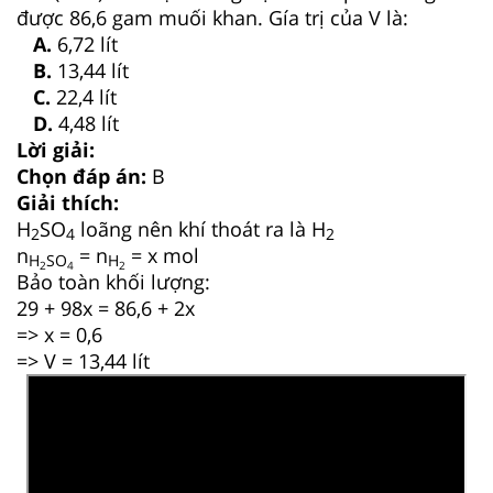
được 86,6 gam muối khan. Gía trị của V là:
A.
6,72 lít
B.
13,44 lít
C.
22,4 lít
D.
4,48 lít
Lời giải:
Chọn đáp án:
B
Giải thích:
H
SO
loãng nên khí thoát ra là H
2
4
2
n
= n
= x mol
H
SO
H
2
4
2
Bảo toàn khối lượng:
29 + 98x = 86,6 + 2x
=> x = 0,6
=> V = 13,44 lít