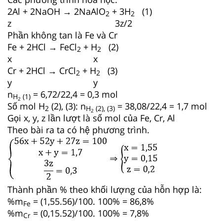
2Al + 2NaOH → 2NaAlO
+ 3H
(1)
2
2
z 3z/2
Phần không tan là Fe và Cr
Fe + 2HCl → FeCl
+ H
(2)
2
2
x x
Cr + 2HCl → CrCl
+ H
(3)
2
2
y y
n
= 6,72/22,4 = 0,3 mol
H
(1)
2
Số mol H
(2), (3): n
= 38,08/22,4 = 1,7 mol
2
H
(2), (3)
2
Gọi x, y, z lần lượt là số mol của Fe, Cr, Al
Theo bài ra ta có hệ phương trình.
Thành phần % theo khối lượng của hỗn hợp là:
%m
= (1,55.56)/100. 100% = 86,8%
Fe
%m
= (0,15.52)/100. 100% = 7,8%
Cr