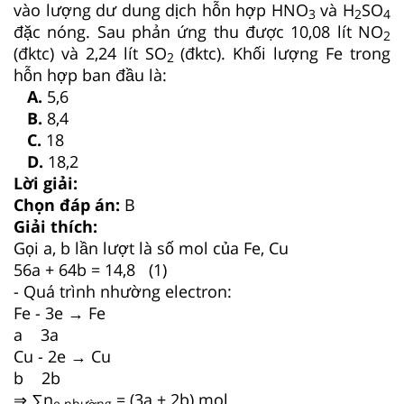
vào lượng dư dung dịch hỗn hợp HNO
và H
SO
3
2
4
đặc nóng. Sau phản ứng thu được 10,08 lít NO
2
(đktc) và 2,24 lít SO
(đktc). Khối lượng Fe trong
2
hỗn hợp ban đầu là:
A.
5,6
B.
8,4
C.
18
D.
18,2
Lời giải:
Chọn đáp án:
B
Giải thích:
Gọi a, b lần lượt là số mol của Fe, Cu
56a + 64b = 14,8 (1)
- Quá trình nhường electron:
Fe - 3e → Fe
a 3a
Cu - 2e → Cu
b 2b
⇒ ∑n
= (3a + 2b) mol