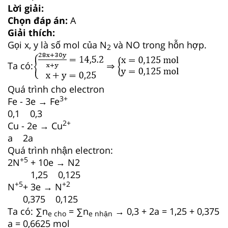
Lời giải:
Chọn đáp án:
A
Giải thích:
Gọi x, y là số mol của N
và NO trong hỗn hợp.
2
Ta có:
Quá trình cho electron
3+
Fe - 3e → Fe
0,1 0,3
2+
Cu - 2e → Cu
a 2a
Quá trình nhận electron:
+5
2N
+ 10e → N2
1,25 0,125
+5
+2
N
+ 3e → N
0,375 0,125
Ta có: ∑n
= ∑n
→ 0,3 + 2a = 1,25 + 0,375
e cho
e nhận
a = 0,6625 mol