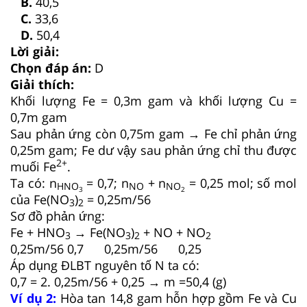
B.
40,5
C.
33,6
D.
50,4
Lời giải:
Chọn đáp án:
D
Giải thích:
Khối lượng Fe = 0,3m gam và khối lượng Cu =
0,7m gam
Sau phản ứng còn 0,75m gam → Fe chỉ phản ứng
0,25m gam; Fe dư vậy sau phản ứng chỉ thu được
2+
muối Fe
.
Ta có: n
= 0,7; n
+ n
= 0,25 mol; số mol
HNO
NO
NO
3
2
của Fe(NO
)
= 0,25m/56
3
2
Sơ đồ phản ứng:
Fe + HNO
→ Fe(NO
)
+ NO + NO
3
3
2
2
0,25m/56 0,7 0,25m/56 0,25
Áp dụng ĐLBT nguyên tố N ta có:
0,7 = 2. 0,25m/56 + 0,25 → m =50,4 (g)
Ví dụ 2:
Hòa tan 14,8 gam hỗn hợp gồm Fe và Cu