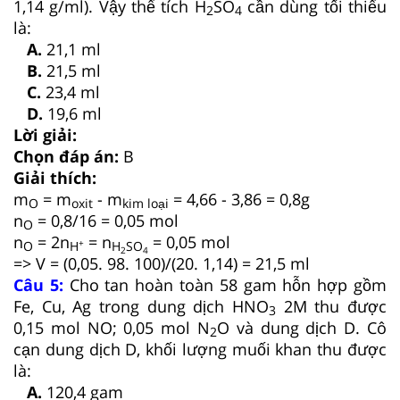
1,14 g/ml). Vậy thể tích H
SO
cần dùng tối thiểu
2
4
là:
A.
21,1 ml
B.
21,5 ml
C.
23,4 ml
D.
19,6 ml
Lời giải:
Chọn đáp án:
B
Giải thích:
m
= m
- m
= 4,66 - 3,86 = 0,8g
O
oxit
kim loại
n
= 0,8/16 = 0,05 mol
O
n
= 2n
= n
= 0,05 mol
+
O
H
H
SO
2
4
=> V = (0,05. 98. 100)/(20. 1,14) = 21,5 ml
Câu 5:
Cho tan hoàn toàn 58 gam hỗn hợp gồm
Fe, Cu, Ag trong dung dịch HNO
2M thu được
3
0,15 mol NO; 0,05 mol N
O và dung dịch D. Cô
2
cạn dung dịch D, khối lượng muối khan thu được
là:
A.
120,4 gam