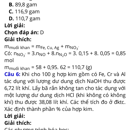
B.
89,8 gam
C.
116,9 gam
D.
110,7 gam
Lời giải:
Chọn đáp án:
D
Giải thích:
m
= m
+ m
-
muối khan
Fe, Cu, Ag
NO
3
Có: n
= 3.n
+ 8.n
= 3. 0,15 + 8. 0,05 = 0,85
-
NO
NO
N
O
3
2
mol
m
= 58 + 0,95. 62 = 110,7 (g)
muối khan
Câu 6:
Khi cho 100 g hợp kim gồm có Fe, Cr và Al
tác dụng với lượng dư dung dịch NaOH thu được
6,72 lít khí. Lấy bã rắn không tan cho tác dụng với
một lượng dư dung dịch HCl (khi không có không
khí) thu được 38,08 lít khí. Các thể tích đo ở đktc.
Xác định thành phần % của hợp kim.
Lời giải:
Giải thích:
Các phương trình hóa học: