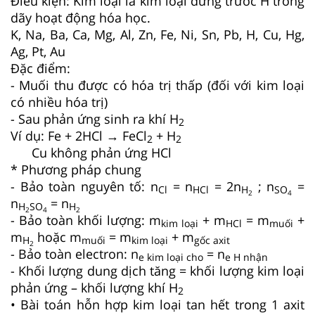
Điều kiện: Kim loại là kim loại đứng trước H trong
dãy hoạt động hóa học.
K, Na, Ba, Ca, Mg, Al, Zn, Fe, Ni, Sn, Pb, H, Cu, Hg,
Ag, Pt, Au
Đặc điểm:
- Muối thu được có hóa trị thấp (đối với kim loại
có nhiều hóa trị)
- Sau phản ứng sinh ra khí H
2
Ví dụ: Fe + 2HCl → FeCl
+ H
2
2
Cu không phản ứng HCl
* Phương pháp chung
- Bảo toàn nguyên tố: n
= n
= 2n
; n
=
Cl
HCl
H
SO
2
4
n
= n
H
SO
H
2
4
2
- Bảo toàn khối lượng: m
+ m
= m
+
kim loại
HCl
muối
m
hoặc m
= m
+ m
H
muối
kim loại
gốc axit
2
- Bảo toàn electron: n
= n
e kim loại cho
e H nhận
- Khối lượng dung dịch tăng = khối lượng kim loại
phản ứng – khối lượng khí H
2
• Bài toán hỗn hợp kim loại tan hết trong 1 axit