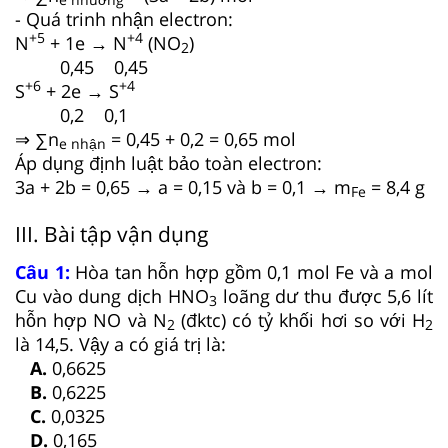
e nhường
- Quá trinh nhận electron:
+5
+4
N
+ 1e → N
(NO
)
2
0,45 0,45
+6
+4
S
+ 2e → S
0,2 0,1
⇒ ∑n
= 0,45 + 0,2 = 0,65 mol
e nhận
Áp dụng định luật bảo toàn electron:
3a + 2b = 0,65 → a = 0,15 và b = 0,1 → m
= 8,4 g
Fe
III. Bài tập vận dụng
Câu 1:
Hòa tan hỗn hợp gồm 0,1 mol Fe và a mol
Cu vào dung dịch HNO
loãng dư thu được 5,6 lít
3
hỗn hợp NO và N
(đktc) có tỷ khối hơi so với H
2
2
là 14,5. Vậy a có giá trị là:
A.
0,6625
B.
0,6225
C.
0,0325
D.
0,165