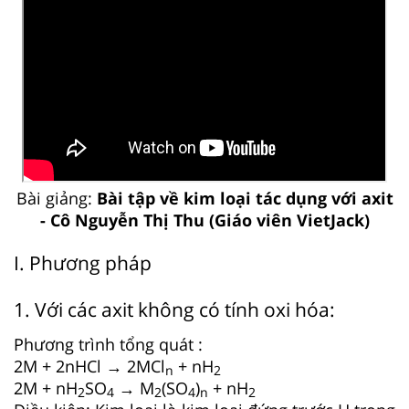
Bài giảng:
Bài tập về kim loại tác dụng với axit
- Cô Nguyễn Thị Thu (Giáo viên VietJack)
I. Phương pháp
1. Với các axit không có tính oxi hóa:
Phương trình tổng quát :
2M + 2nHCl → 2MCl
+ nH
n
2
2M + nH
SO
→ M
(SO
)
+ nH
2
4
2
4
n
2