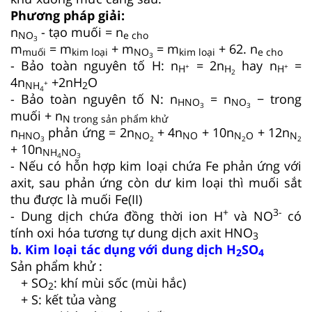
Phương pháp giải:
n
- tạo muối = n
NO
e cho
3
m
= m
+ m
= m
+ 62. n
muối
kim loại
NO
kim loại
e cho
3
- Bảo toàn nguyên tố H: n
= 2n
hay n
=
+
+
H
H
H
2
4n
+2nH
O
+
NH
2
4
- Bảo toàn nguyên tố N: n
= n
− trong
HNO
NO
3
3
muối + n
N trong sản phẩm khử
n
phản ứng = 2n
+ 4n
+ 10n
+ 12n
HNO
NO
NO
N
O
N
3
2
2
2
+ 10n
NH
NO
4
3
- Nếu có hỗn hợp kim loại chứa Fe phản ứng với
axit, sau phản ứng còn dư kim loại thì muối sắt
thu được là muối Fe(II)
+
3-
- Dung dịch chứa đồng thời ion H
và NO
có
tính oxi hóa tương tự dung dịch axit HNO
3
b. Kim loại tác dụng với dung dịch H
SO
2
4
Sản phẩm khử :
+ SO
: khí mùi sốc (mùi hắc)
2
+ S: kết tủa vàng