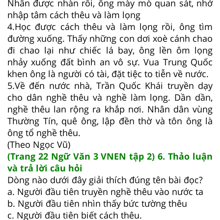
Nhân được nhàn rỗi, ông mày mò quan sát, nhớ
nhập tâm cách thêu và làm lọng
4.Học được cách thêu và làm lọng rồi, ông tìm
đường xuống. Thấy những con dơi xoè cánh chao
đi chao lại như chiếc lá bay, ông lền ôm lọng
nhảy xuống đất bình an vô sự. Vua Trung Quốc
khen ông là người có tài, đặt tiệc to tiễn về nước.
5.Về đến nước nhà, Trần Quốc Khái truyền dạy
cho dân nghề thêu và nghề làm lọng. Dần dần,
nghề thêu lan rộng ra khắp nơi. Nhân dân vùng
Thường Tín, quê ông, lập đền thờ và tôn ông là
ông tổ nghề thêu.
(Theo Ngọc Vũ)
(Trang 22 Ngữ Văn 3 VNEN tập 2) 6. Thảo luận
và trả lời câu hỏi
Dòng nào dưới đây giải thích đúng tên bài đọc?
a. Người đầu tiên truyền nghề thêu vào nước ta
b. Người đầu tiên nhìn thấy bức tường thêu
c. Người đầu tiên biết cách thêu.