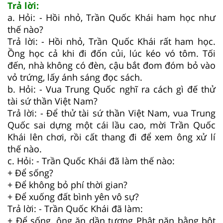
Trả lời:
a. Hỏi: - Hồi nhỏ, Trần Quốc Khái ham học như
thế nào?
Trả lời: - Hồi nhỏ, Trần Quốc Khái rất ham học.
Ồng học cả khi đi đốn củi, lúc kéo vó tôm. Tối
đến, nhà không có đèn, cậu bắt đom đóm bỏ vào
vỏ trứng, lấy ánh sáng đọc sách.
b. Hỏi: - Vua Trung Quốc nghĩ ra cách gì đế thử
tài sứ thần Việt Nam?
Trả lời: - Để thử tài sứ thần Việt Nam, vua Trung
Quốc sai dựng một cái lầu cao, mời Trần Quốc
Khái lên chơi, rồi cất thang đi để xem ông xử lí
thế nào.
c. Hỏi: - Trần Quốc Khái đã làm thế nào:
+ Để sống?
+ Để không bỏ phí thời gian?
+ Để xuống đất bình yên vô sự?
Trả lời: - Trần Quốc Khái đã làm:
+ Để sống, ông ăn dần tượng Phật nặn bằng bột