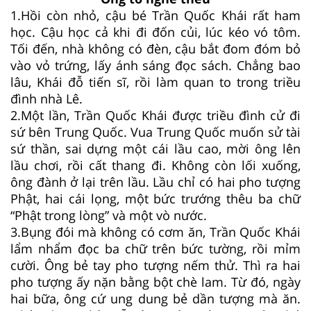
1.Hồi còn nhỏ, cậu bé Trần Quốc Khái rất ham
học. Cậu học cả khi đi đốn củi, lúc kéo vó tôm.
Tối đến, nhà không có đèn, cậu bắt đom đóm bỏ
vào vỏ trứng, lấy ánh sáng đọc sách. Chẳng bao
lâu, Khái đỗ tiến sĩ, rồi làm quan to trong triều
đình nhà Lê.
2.Một lần, Trần Quốc Khái được triều đình cử đi
sứ bên Trung Quốc. Vua Trung Quốc muốn sử tài
sứ thần, sai dựng một cái lầu cao, mời ông lên
lầu chơi, rồi cất thang đi. Không còn lối xuống,
ông đành ở lại trên lầu. Lầu chỉ có hai pho tượng
Phật, hai cái lọng, một bức trướng thêu ba chữ
“Phật trong lòng” và một vò nước.
3.Bụng đói mà không có cơm ăn, Trần Quốc Khái
lẩm nhẩm đọc ba chữ trên bức tường, rồi mỉm
cười. Ông bẻ tay pho tượng nếm thử. Thì ra hai
pho tượng ấy nặn bằng bột chè lam. Từ đó, ngày
hai bữa, ông cứ ung dung bẻ dần tượng mà ăn.