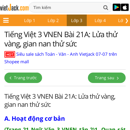
❯
Lớp 1
Lớp 2
Lớp 3
Lớp 4
Lớp 5
Tiếng Việt 3 VNEN Bài 21A: Lửa thử
vàng, gian nan thử sức
Siêu sale sách Toán - Văn - Anh Vietjack 07-07 trên
HOT
Shopee mall
Trang trước
Trang sau
Tiếng Việt 3 VNEN Bài 21A: Lửa thử vàng,
gian nan thử sức
A. Hoạt động cơ bản
(Trang 21 Ngữ Văn 3 VNEN tập 2)1. Quan sát