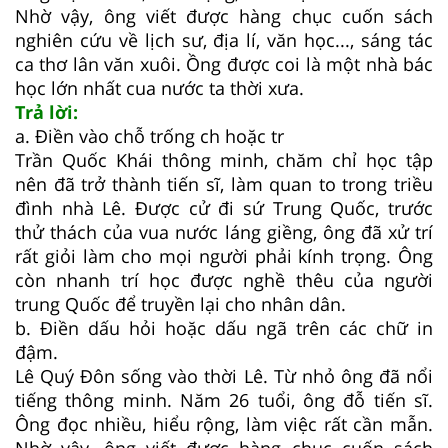
Nhờ vậy, ông viết được hàng chục cuốn sách
nghiên cứu về lịch sư, địa lí, văn học..., sáng tác
ca thơ lân văn xuôi. Ồng được coi là một nhà bác
học lớn nhất cua nước ta thời xưa.
Trả lời:
a. Điền vào chỗ trống ch hoặc tr
Trần Quốc Khái thông minh, chăm chỉ học tập
nên đã trở thành tiến sĩ, làm quan to trong triều
đình nhà Lê. Được cử đi sứ Trung Quốc, trước
thử thách của vua nước láng giềng, ông đã xử trí
rất giỏi làm cho mọi người phải kính trọng. Ông
còn nhanh trí học được nghề thêu của người
trung Quốc để truyền lại cho nhân dân.
b. Điền dấu hỏi hoặc dấu ngã trên các chữ in
đậm.
Lê Quý Đôn sống vào thời Lê. Từ nhỏ ông đã nổi
tiếng thông minh. Năm 26 tuổi, ông đỗ tiến sĩ.
Ông đọc nhiều, hiểu rộng, làm việc rất cần mẫn.