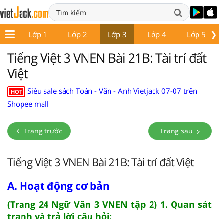
❯
Lớp 1
Lớp 2
Lớp 3
Lớp 4
Lớp 5
Tiếng Việt 3 VNEN Bài 21B: Tài trí đất
Việt
Siêu sale sách Toán - Văn - Anh Vietjack 07-07 trên
HOT
Shopee mall
Trang trước
Trang sau
Tiếng Việt 3 VNEN Bài 21B: Tài trí đất Việt
A. Hoạt động cơ bản
(Trang 24 Ngữ Văn 3 VNEN tập 2) 1. Quan sát
tranh và trả lời câu hỏi: