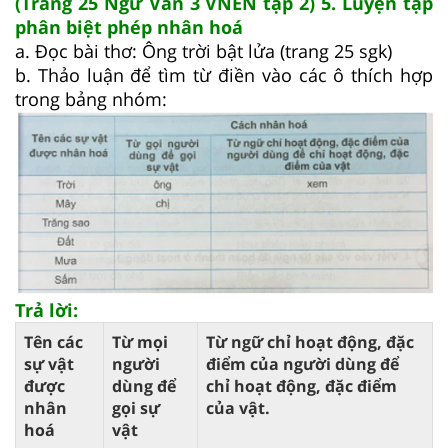
(Trang 25 Ngữ Văn 3 VNEN tập 2) 5. Luyện tập
phân biệt phép nhân hoá
a. Đọc bài thơ: Ông trời bật lửa (trang 25 sgk)
b. Thảo luận để tìm từ điền vào các ô thích hợp
trong bảng nhóm:
Trả lời:
Tên các
Từ mọi
Từ ngữ chỉ hoạt động, đặc
sự vật
người
điểm của người dùng để
được
dùng để
chỉ hoạt động, đặc điểm
nhân
gọi sự
của vật.
hoá
vật