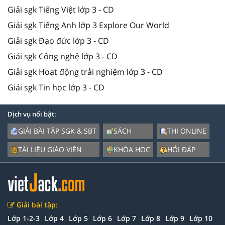
Giải sgk Tiếng Việt lớp 3 - CD
Giải sgk Tiếng Anh lớp 3 Explore Our World
Giải sgk Đạo đức lớp 3 - CD
Giải sgk Công nghệ lớp 3 - CD
Giải sgk Hoạt động trải nghiệm lớp 3 - CD
Giải sgk Tin học lớp 3 - CD
Dịch vụ nổi bật:
GIẢI BÀI TẬP SGK & SBT
SÁCH
THI ONLINE
TÀI LIỆU GIÁO VIÊN
KHÓA HỌC
HỎI ĐÁP
Giải bài tập:
Lớp 1-2-3
Lớp 4
Lớp 5
Lớp 6
Lớp 7
Lớp 8
Lớp 9
Lớp 10