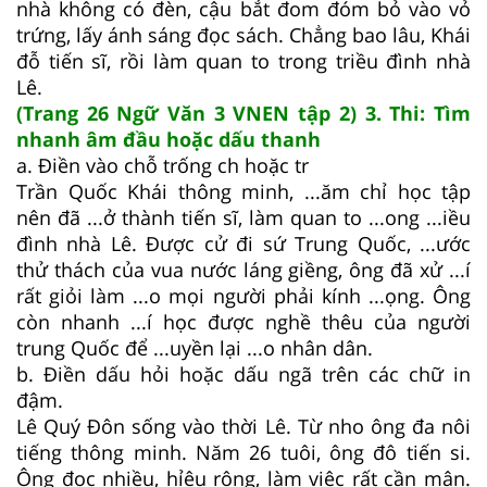
nhà không có đèn, cậu bắt đom đóm bỏ vào vỏ
trứng, lấy ánh sáng đọc sách. Chẳng bao lâu, Khái
đỗ tiến sĩ, rồi làm quan to trong triều đình nhà
Lê.
(Trang 26 Ngữ Văn 3 VNEN tập 2) 3. Thi: Tìm
nhanh âm đầu hoặc dấu thanh
a. Điền vào chỗ trống ch hoặc tr
Trần Quốc Khái thông minh, ...ăm chỉ học tập
nên đã ...ở thành tiến sĩ, làm quan to ...ong ...iều
đình nhà Lê. Được cử đi sứ Trung Quốc, ...ước
thử thách của vua nước láng giềng, ông đã xử ...í
rất giỏi làm ...o mọi người phải kính ...ọng. Ông
còn nhanh ...í học được nghề thêu của người
trung Quốc để ...uyền lại ...o nhân dân.
b. Điền dấu hỏi hoặc dấu ngã trên các chữ in
đậm.
Lê Quý Đôn sống vào thời Lê. Từ nho ông đa nôi
tiếng thông minh. Năm 26 tuôi, ông đô tiến si.
Ông đọc nhiều, hỉêu rộng, làm việc rất cần mân.