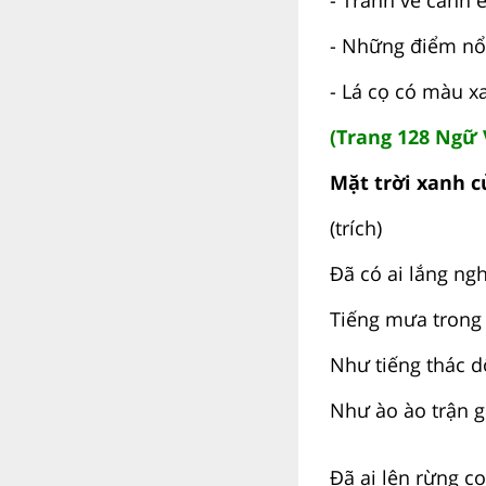
- Những điểm nổi 
- Lá cọ có màu xa
(Trang 128 Ngữ V
Mặt trời xanh c
(trích)
Đã có ai lắng ng
Tiếng mưa trong
Như tiếng thác d
Như ào ào trận g
Đã ai lên rừng cọ