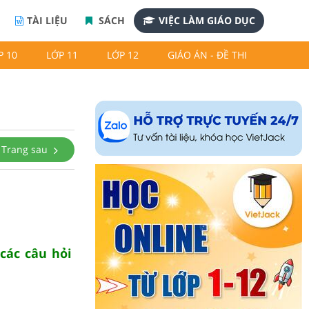
TÀI LIỆU
SÁCH
VIỆC LÀM GIÁO DỤC
P 10
LỚP 11
LỚP 12
GIÁO ÁN - ĐỀ THI
Trang sau
các câu hỏi