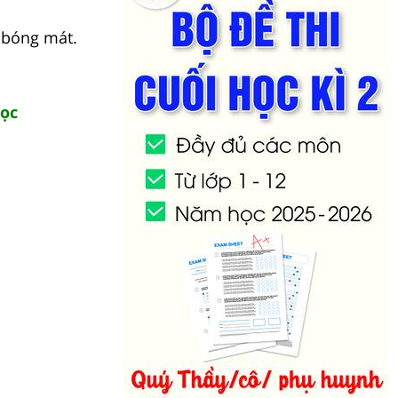
ả bóng mát.
đọc