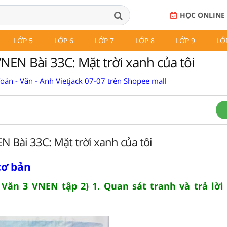
HỌC ONLINE
LỚP 5
LỚP 6
LỚP 7
LỚP 8
LỚP 9
LỚ
VNEN Bài 33C: Mặt trời xanh của tôi
Toán - Văn - Anh Vietjack 07-07 trên Shopee mall
EN Bài 33C: Mặt trời xanh của tôi
cơ bản
Văn 3 VNEN tập 2) 1. Quan sát tranh và trả lời 