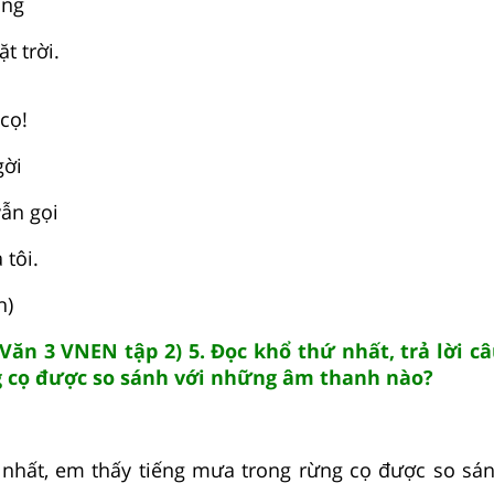
ắng
t trời.
cọ!
gời
vẫn gọi
 tôi.
h)
Văn 3 VNEN tập 2) 5. Đọc khổ thứ nhất, trả lời câ
 cọ được so sánh với những âm thanh nào?
 nhất, em thấy tiếng mưa trong rừng cọ được so sá