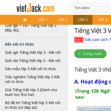
Tiếng Việt lớp 3
LỚP 1
LỚP 2
LỚP 3
LỚP 4
Giải sgk + VBT Tiếng Việt lớp 3
Tiếng Việt 3 
(đầy đủ)
Siêu sale sách 
HOT
Kết nối tri thức
Giải sgk Tiếng Việt lớp 3 - Kết nối
Trang trước
Giải vbt Tiếng Việt lớp 3 - Kết nối
Tiếng Việt 3 VN
Văn mẫu lớp 3 Kết nối tri thức
Trắc nghiệm Tiếng Việt lớp 3 Kết
A. Hoạt động 
nối tri thức
Giải Tiếng Việt lớp 3 (Dành cho
(Trang 128 Ngữ 
buổi học thứ hai)
sau:
Bộ đề thi Tiếng Việt lớp 3 Kết nối
tri thức (có đáp án)