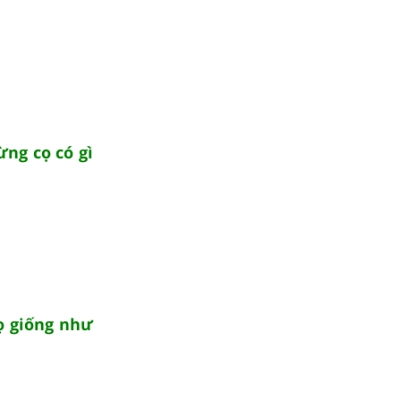
ừng cọ có gì
cọ giống như