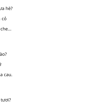
ưa hè?
 cỏ
che...
nào?
ở
a cau.
m
 tươi?