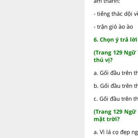
âm thanh:
- tiếng thác dội v
- trận gió ào ào
6. Chọn ý trả lờ
(Trang 129 Ngữ 
thú vị?
a. Gối đầu trên t
b. Gối đầu trên 
c. Gối đầu trên t
(Trang 129 Ngữ 
mặt trời?
a. Vì lá cọ đẹp n