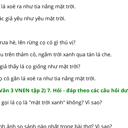
 lá xoè ra như tia nắng mặt trời.
tác giả yêu như yêu mặt trời.
rưa hè, lên rừng cọ có gì thú vị?
u trên thảm cỏ, ngắm trời xanh qua tán lá che.
 giả thấy lá cọ giống như mặt trời?
cọ có gân lá xoè ra như tia nắng mặt trời.
Văn 3 VNEN tập 2) 7. Hỏi - đáp theo các câu hỏi d
 gọi lá cọ là "mặt trời xanh" không? Vì sao?
ình ảnh so sánh nào nhất trong bài thơ? Vì sao?