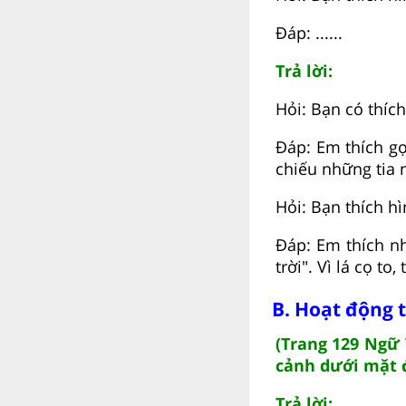
Đáp: ......
Trả lời:
Hỏi: Bạn có thích
Đáp: Em thích gọi
chiếu những tia 
Hỏi: Bạn thích h
Đáp: Em thích nh
trời". Vì lá cọ to
B. Hoạt động 
(Trang 129 Ngữ 
cảnh dưới mặt đ
Trả lời: