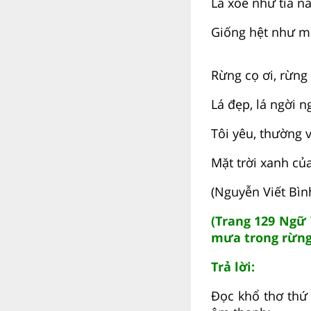
Lá xoè như tia n
Giống hệt như mặ
Rừng cọ ơi, rừng 
Lá đẹp, lá ngời n
Tôi yêu, thường 
Mặt trời xanh của
(Nguyễn Viết Bìn
(Trang 129 Ngữ 
mưa trong rừng
Trả lời:
Đọc khổ thơ thứ