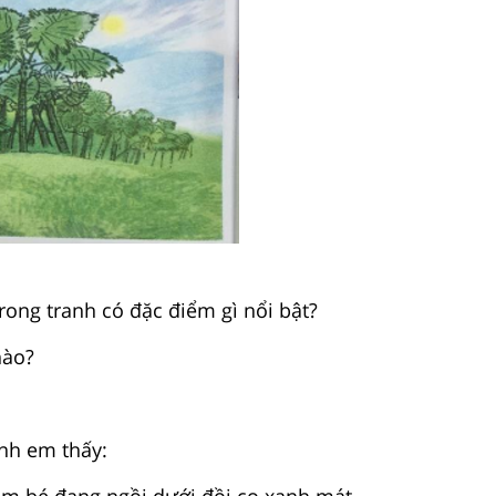
rong tranh có đặc điểm gì nổi bật?
nào?
nh em thấy:
em bé đang ngồi dưới đồi cọ xanh mát.