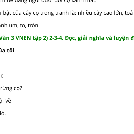
bật của cây cọ trong tranh là: nhiều cây cao lớn, to
nh um, to, tròn.
ăn 3 VNEN tập 2) 2-3-4. Đọc, giải nghĩa và luyện 
ủa tôi
he
 rừng cọ?
ội về
ió.