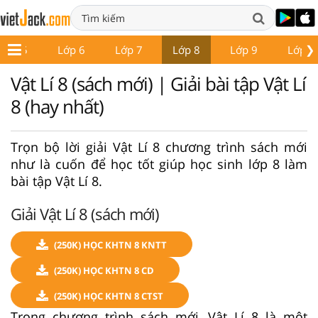
❯
Lớp 5
Lớp 6
Lớp 7
Lớp 8
Lớp 9
Lớp 1
Vật Lí 8 (sách mới) | Giải bài tập Vật Lí
8 (hay nhất)
Trọn bộ lời giải Vật Lí 8 chương trình sách mới
như là cuốn để học tốt giúp học sinh lớp 8 làm
bài tập Vật Lí 8.
Giải Vật Lí 8 (sách mới)
(250K) HỌC KHTN 8 KNTT
(250K) HỌC KHTN 8 CD
(250K) HỌC KHTN 8 CTST
Trong chương trình sách mới, Vật Lí 8 là một