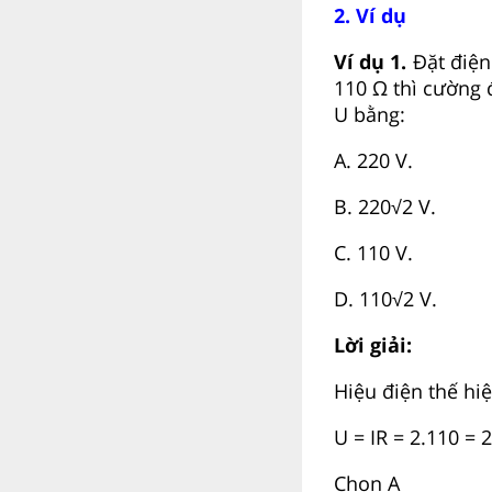
2. Ví dụ
Ví dụ 1.
Đặt điện
110 Ω thì cường đ
U bằng:
A. 220 V.
B. 220√2 V.
C. 110 V.
D. 110√2 V.
Lời giải:
Hiệu điện thế hi
U = IR = 2.110 = 
Chọn A