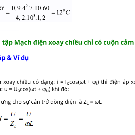
i tập Mạch điện xoay chiều chỉ có cuộn cảm
p & Ví dụ
 xoay chiều có dạng: i = I
cos(ωt + φ
) thì điện áp 
o
i
: u = U
cos(ωt + φ
) khi đó:
o
u
rưng cho sự cản trở dòng điện là Z
= ωL
L