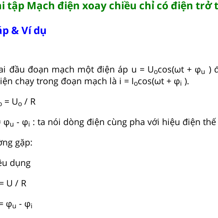
ài tập Mạch điện xoay chiều chỉ có điện trở
p & Ví dụ
hai đầu đoạn mạch một điện áp u = U
cos(ωt + φ
) đ
o
u
ện chạy trong đoạn mạch là i = I
cos(ωt + φ
).
o
i
= U
/ R
o
o
= φ
- φ
: ta nói dòng điện cùng pha với hiệu điện thế
u
i
ờng gặp:
iệu dụng
= U / R
= φ
- φ
u
i