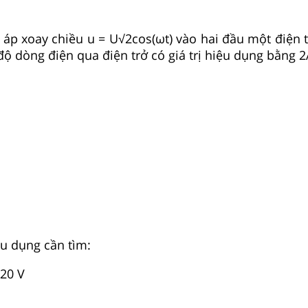
 áp xoay chiều u = U√2cos(ωt) vào hai đầu một điện t
ộ dòng điện qua điện trở có giá trị hiệu dụng bằng 2A
ệu dụng cần tìm:
220 V