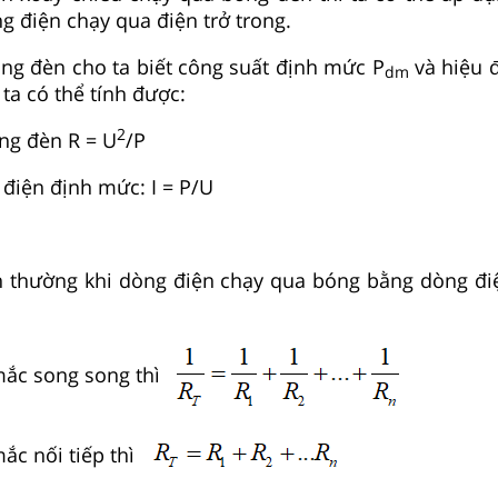
g điện chạy qua điện trở trong.
óng đèn cho ta biết công suất định mức P
và hiệu đ
dm
 ta có thể tính được:
2
óng đèn R = U
/P
điện định mức: I = P/U
h thường khi dòng điện chạy qua bóng bằng dòng đ
mắc song song thì
ắc nối tiếp thì