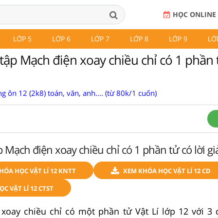
HỌC ONLINE
LỚP 5
LỚP 6
LỚP 7
LỚP 8
LỚP 9
LỚ
tập Mạch điện xoay chiều chỉ có 1 phần t
g ôn 12 (2k8) toán, văn, anh.... (từ 80k/1 cuốn)
 Mạch điện xoay chiều chỉ có 1 phần tử có lời gi
KHÓA HỌC VẬT LÍ 12 KNTT
XEM KHÓA HỌC VẬT LÍ 12 CD
C VẬT LÍ 12 CTST
xoay chiều chỉ có một phần tử Vật Lí lớp 12 với 3 