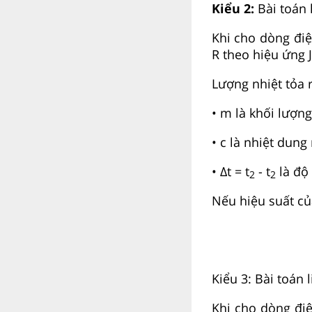
Kiểu 2:
Bài toán 
Khi cho dòng điệ
R theo hiệu ứng J
Lượng nhiệt tỏa r
• m là khối lượng
• c là nhiệt dung
• Δt = t
- t
là độ 
2
2
Nếu hiệu suất củ
Kiểu 3: Bài toán 
Khi cho dòng đi