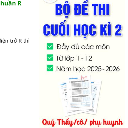
 thuần R
iện trở R thì