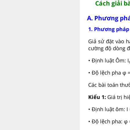
Cách giải b
A. Phương phá
1. Phương pháp
Giả sử đặt vào 
cường độ dòng đi
• Định luật Ôm: I
• Độ lệch pha φ 
Các bài toán thư
Kiểu 1:
Giá trị h
• Định luật ôm: I 
• Độ lệch pha: φ 