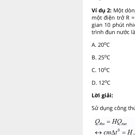
Ví dụ 2:
Một dòng
một điện trở R 
gian 10 phút nhi
trình đun nước là
ο
A. 20
C
ο
B. 25
C
ο
C. 10
C
ο
D. 12
C
Lời giải:
Sử dụng công thức