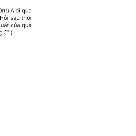
πt) A đi qua
Hỏi sau thời
suất của quá
ο
g.C
).