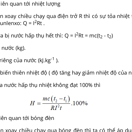
liên quan tới nhiệt lượng
n xoay chiều chạy qua điện trở R thì có sự tỏa nhiệt 
2
unlenxo: Q = I
Rt .
2
a bị nước hấp thụ hết thì: Q = I
Rt = mc(t
- t
)
2
2
 nước (kg).
-1
 riêng của nước (kJ.kg
).
biến thiên nhiệt độ ( độ tăng hay giảm nhiệt độ của n
a nước hấp thụ nhiệt không đạt 100% thì
liên quan tới bóng đèn
ện xoay chiều chạy qua bóng đèn thì ta có thể áp d