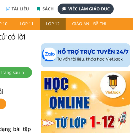
TÀI LIỆU
SÁCH
VIỆC LÀM GIÁO DỤC
P 10
LỚP 11
LỚP 12
GIÁO ÁN - ĐỀ THI
ử có lời
Trang sau
ải
dạng bài tập