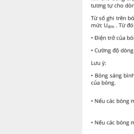
tương tự cho dòn
Từ số ghi trên b
mức U
. Từ đó
dm
• Điện trở của b
• Cường độ dòng 
Lưu ý:
• Bóng sáng bìn
của bóng.
• Nếu các bóng 
• Nếu các bóng m