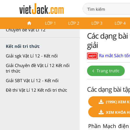
Chuyên đề Vật Lí 12
LỚP 1
LỚP 2
LỚP 3
LỚP 4
Chuyên đề Vật Lí 12
Các dạng bài 
giải
Kết nối tri thức
Ra mắt Sách tổn
Giải sgk Vật Lí 12 - Kết nối
HOT
Giải Chuyên đề Vật Lí 12 Kết nối
Trang trước
tri thức
Giải SBT Vật Lí 12 - Kết nối
Các dạng bài tập
Đề thi Vật Lí 12 Kết nối tri thức
(199K) XEM 
XEM KHÓA HỌ
Phần Mạch điện 