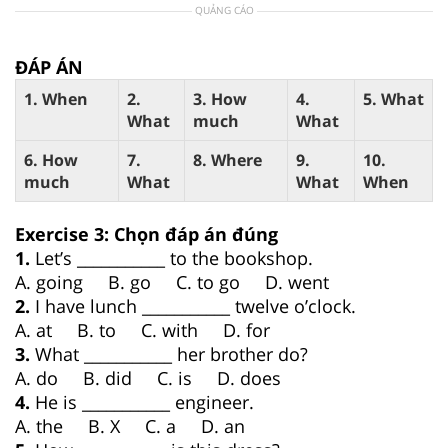
QUẢNG CÁO
ĐÁP ÁN
1. When
2.
3. How
4.
5. What
What
much
What
6. How
7.
8. Where
9.
10.
much
What
What
When
Exercise 3: Chọn đáp án đúng
1.
Let’s ___________ to the bookshop.
A. going B. go C. to go D. went
2.
I have lunch ___________ twelve o’clock.
A. at B. to C. with D. for
3.
What ___________ her brother do?
A. do B. did C. is D. does
4.
He is ___________ engineer.
A. the B. X C. a D. an