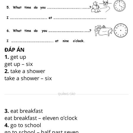
ĐÁP ÁN
1.
get up
get up – six
2.
take a shower
take a shower – six
QUẢNG CÁO
3.
eat breakfast
eat breakfast – eleven o’clock
4.
go to school
go to school – half past seven