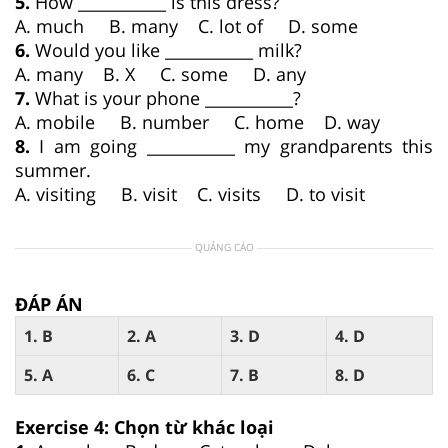
5.
How ___________ is this dress?
A. much B. many C. lot of D. some
6.
Would you like ___________ milk?
A. many B. X C. some D. any
7.
What is your phone ___________?
A. mobile B. number C. home D. way
8.
I am going ___________ my grandparents this
summer.
A. visiting B. visit C. visits D. to visit
QUẢNG CÁO
ĐÁP ÁN
1. B
2. A
3. D
4. D
5. A
6. C
7. B
8. D
Exercise 4: Chọn từ khác loại