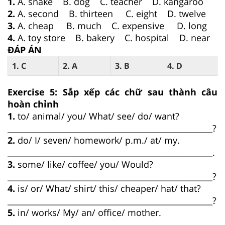
1.
A. snake B. dog C. teacher D. kangaroo
2.
A. second B. thirteen C. eight D. twelve
3.
A. cheap B. much C. expensive D. long
4.
A. toy store B. bakery C. hospital D. near
ĐÁP ÁN
1. C
2. A
3. B
4. D
Exercise 5: Sắp xếp các chữ sau thành câu
hoàn chỉnh
1.
to/ animal/ you/ What/ see/ do/ want?
___________________________________________________?
2.
do/ I/ seven/ homework/ p.m./ at/ my.
___________________________________________________.
3.
some/ like/ coffee/ you/ Would?
___________________________________________________?
4.
is/ or/ What/ shirt/ this/ cheaper/ hat/ that?
___________________________________________________?
5.
in/ works/ My/ an/ office/ mother.
___________________________________________________.