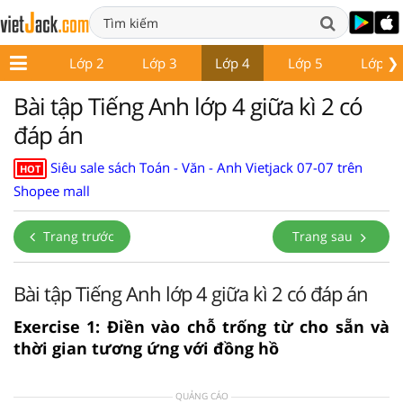
❯
Lớp 1
Lớp 2
Lớp 3
Lớp 4
Lớp 5
Lớp 6
Bài tập Tiếng Anh lớp 4 giữa kì 2 có
đáp án
Siêu sale sách Toán - Văn - Anh Vietjack 07-07 trên
HOT
Shopee mall
Trang trước
Trang sau
Bài tập Tiếng Anh lớp 4 giữa kì 2 có đáp án
Exercise 1: Điền vào chỗ trống từ cho sẵn và
thời gian tương ứng với đồng hồ
QUẢNG CÁO