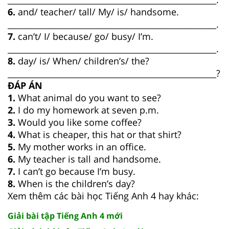
6.
and/ teacher/ tall/ My/ is/ handsome.
___________________________________________________.
7.
can’t/ I/ because/ go/ busy/ I’m.
___________________________________________________.
8.
day/ is/ When/ children’s/ the?
___________________________________________________?
ĐÁP ÁN
1.
What animal do you want to see?
2.
I do my homework at seven p.m.
3.
Would you like some coffee?
4.
What is cheaper, this hat or that shirt?
5.
My mother works in an office.
6.
My teacher is tall and handsome.
7.
I can’t go because I’m busy.
8.
When is the children’s day?
Xem thêm các bài học Tiếng Anh 4 hay khác:
Giải bài tập Tiếng Anh 4 mới