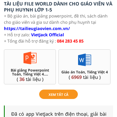
TÀI LIỆU FILE WORLD DÀNH CHO GIÁO VIÊN VÀ
PHỤ HUYNH LỚP 1-5
+ Bộ giáo án, bài giảng powerpoint, đề thi, sách dành
cho giáo viên và gia sư dành cho phụ huynh tại
https://tailieugiaovien.com.vn/
+ Hỗ trợ zalo:
VietJack Official
+ Tổng đài hỗ trợ đăng ký :
084 283 45 85
Chuyên đề dạy thêm Toán,
Ôn thi vào 6 chuyên, CLC
Tiếng Việt ...4
(
4
tài liệu )
(
32
tài liệu )
XEM TẤT CẢ
Đã có app VietJack trên điện thoại, giải bài