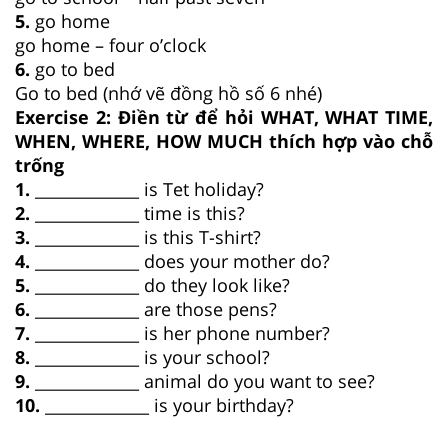
5.
go home
go home – four o’clock
6.
go to bed
Go to bed (nhớ vẽ đồng hồ số 6 nhé)
Exercise 2: Điền từ để hỏi WHAT, WHAT TIME,
WHEN, WHERE, HOW MUCH thích hợp vào chỗ
trống
1.
_____________ is Tet holiday?
2.
_____________ time is this?
3.
_____________ is this T-shirt?
4.
_____________ does your mother do?
5.
_____________ do they look like?
6.
_____________ are those pens?
7.
_____________ is her phone number?
8.
_____________ is your school?
9.
_____________ animal do you want to see?
10.
_____________ is your birthday?