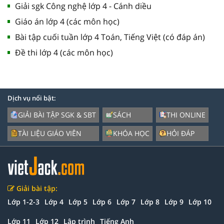
Giải sgk Công nghệ lớp 4 - Cánh diều
Giáo án lớp 4 (các môn học)
Bài tập cuối tuần lớp 4 Toán, Tiếng Việt (có đáp án)
Đề thi lớp 4 (các môn học)
Dịch vụ nổi bật:
GIẢI BÀI TẬP SGK & SBT
SÁCH
THI ONLINE
TÀI LIỆU GIÁO VIÊN
KHÓA HỌC
HỎI ĐÁP
Giải bài tập:
Lớp 1-2-3
Lớp 4
Lớp 5
Lớp 6
Lớp 7
Lớp 8
Lớp 9
Lớp 10
Lớp 11
Lớp 12
Lập trình
Tiếng Anh