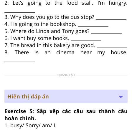
2. Let’s going to the food stall. I’m hungry.
_____________
3. Why does you go to the bus stop? _____________
4. I is going to the bookshop. _____________
5. Where do Linda and Tony goes? _____________
6. I want buy some books. _____________
7. The bread in this bakery are good. _____________
8. There is an cinema near my house.
_____________
QUẢNG CÁO
Hiển thị đáp án
Exercise 5: Sắp xếp các câu sau thành câu
hoàn chỉnh.
1. busy/ Sorry/ am/ I.