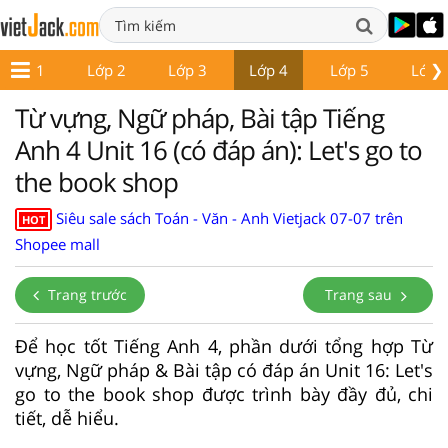
❯
Lớp 1
Lớp 2
Lớp 3
Lớp 4
Lớp 5
Lớp 
Từ vựng, Ngữ pháp, Bài tập Tiếng
Anh 4 Unit 16 (có đáp án): Let's go to
the book shop
Siêu sale sách Toán - Văn - Anh Vietjack 07-07 trên
HOT
Shopee mall
Trang trước
Trang sau
Để học tốt Tiếng Anh 4, phần dưới tổng hợp Từ
vựng, Ngữ pháp & Bài tập có đáp án Unit 16: Let's
go to the book shop được trình bày đầy đủ, chi
tiết, dễ hiểu.