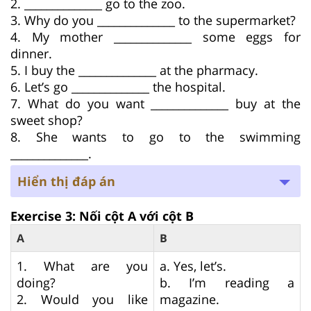
2. ______________ go to the zoo.
3. Why do you ______________ to the supermarket?
4. My mother ______________ some eggs for
dinner.
5. I buy the ______________ at the pharmacy.
6. Let’s go ______________ the hospital.
7. What do you want ______________ buy at the
sweet shop?
8. She wants to go to the swimming
______________.
Hiển thị đáp án
Exercise 3: Nối cột A với cột B
A
B
1. What are you
a. Yes, let’s.
doing?
b. I’m reading a
2. Would you like
magazine.