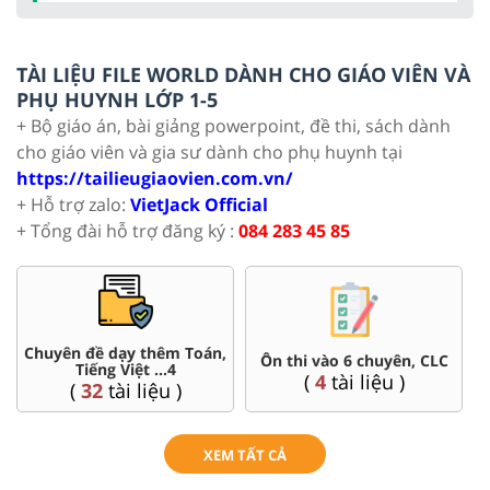
TÀI LIỆU FILE WORLD DÀNH CHO GIÁO VIÊN VÀ
PHỤ HUYNH LỚP 1-5
+ Bộ giáo án, bài giảng powerpoint, đề thi, sách dành
cho giáo viên và gia sư dành cho phụ huynh tại
https://tailieugiaovien.com.vn/
+ Hỗ trợ zalo:
VietJack Official
+ Tổng đài hỗ trợ đăng ký :
084 283 45 85
Bài tập cuối tuần Toán,
o 6 chuyên, CLC
Đề thi giữa kì
Tiếng Việt
tài liệu )
(
12
tài 
(
4 bộ
tài liệu )
XEM TẤT CẢ