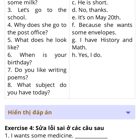
some milk?
c. He is short.
3. Let’s go to the
d. No, thanks.
school.
e. It’s on May 20th.
4. Why does she go to
f. Because she wants
the post office?
some envelopes.
5. What does he look
g. I have History and
like?
Math.
6. When is your
h. Yes, I do.
birthday?
7. Do you like writing
poems?
8. What subject do
you have today?
Hiển thị đáp án
Exercise 4: Sửa lỗi sai ở các câu sau
1. I wants some medicine. _____________