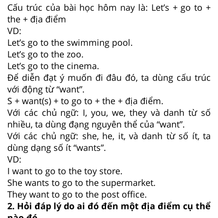
Cấu trúc của bài học hôm nay là: Let’s + go to +
the + địa điểm
VD:
Let’s go to the swimming pool.
Let’s go to the zoo.
Let’s go to the cinema.
Để diễn đạt ý muốn đi đâu đó, ta dùng cấu trúc
với động từ “want”.
S + want(s) + to go to + the + địa điểm.
Với các chủ ngữ: I, you, we, they và danh từ số
nhiều, ta dùng đạng nguyên thể của “want”.
Với các chủ ngữ: she, he, it, và danh từ số ít, ta
dùng dạng số ít “wants”.
VD:
I want to go to the toy store.
She wants to go to the supermarket.
They want to go to the post office.
2. Hỏi đáp lý do ai đó đến một địa điểm cụ thể
nào đó