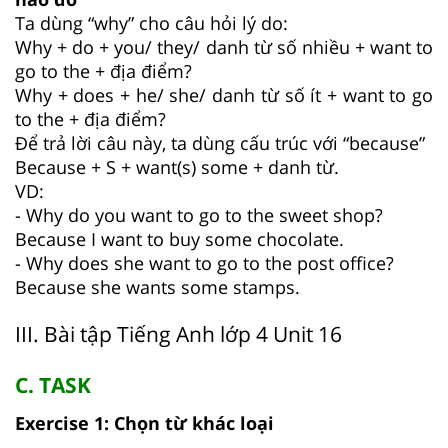
Ta dùng “why” cho câu hỏi lý do:
Why + do + you/ they/ danh từ số nhiều + want to
go to the + địa điểm?
Why + does + he/ she/ danh từ số ít + want to go
to the + địa điểm?
Để trả lời câu này, ta dùng cấu trúc với “because”
Because + S + want(s) some + danh từ.
VD:
- Why do you want to go to the sweet shop?
Because I want to buy some chocolate.
- Why does she want to go to the post office?
Because she wants some stamps.
III. Bài tập Tiếng Anh lớp 4 Unit 16
C. TASK
Exercise 1: Chọn từ khác loại