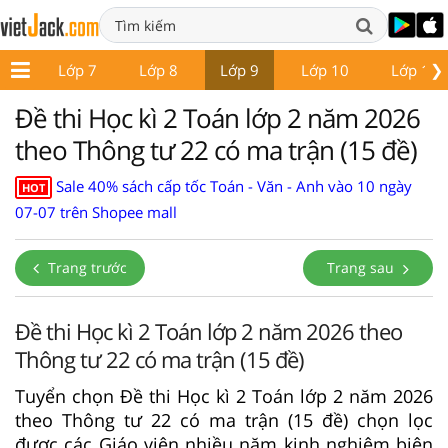
❯
p 6
Lớp 7
Lớp 8
Lớp 9
Lớp 10
Lớp 11
Đề thi Học kì 2 Toán lớp 2 năm 2026
theo Thông tư 22 có ma trận (15 đề)
Sale 40% sách cấp tốc Toán - Văn - Anh vào 10 ngày
HOT
07-07 trên Shopee mall
Trang trước
Trang sau
Đề thi Học kì 2 Toán lớp 2 năm 2026 theo
Thông tư 22 có ma trận (15 đề)
Tuyển chọn Đề thi Học kì 2 Toán lớp 2 năm 2026
theo Thông tư 22 có ma trận (15 đề) chọn lọc
được các Giáo viên nhiều năm kinh nghiệm biên