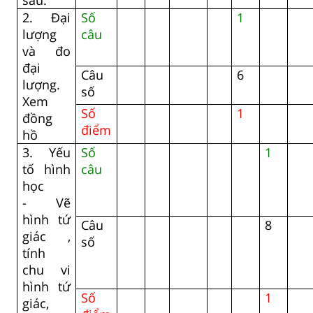
2. Đại
Số
1
lượng
câu
và đo
đại
Câu
6
lượng.
số
Xem
Số
1
đồng
điểm
hồ
3. Yếu
Số
1
tố hình
câu
học
- Vẽ
hình tứ
Câu
8
giác ,
số
tính
chu vi
hình tứ
Số
1
giác,