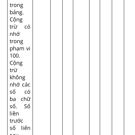
trong
bảng.
Cộng
trừ có
nhớ
trong
phạm vi
100.
Cộng
trừ
không
nhớ các
số có
ba chữ
số. Số
liền
trước
số liến
sau.