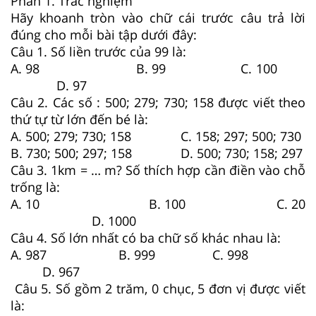
Phần 1. Trắc nghiệm
Hãy khoanh tròn vào chữ cái trước câu trả lời
đúng cho mỗi bài tập dưới đây:
Câu 1. Số liền trước của 99 là:
A. 98 B. 99 C. 100
D. 97
Câu 2. Các số : 500; 279; 730; 158 được viết theo
thứ tự từ lớn đến bé là:
A. 500; 279; 730; 158
C. 158; 297; 500; 730
B. 730; 500; 297; 158
D. 500; 730; 158; 297
Câu 3. 1km = … m? Số thích hợp cần điền vào chỗ
trống là:
A. 10 B. 100 C. 20
D. 1000
Câu 4. Số lớn nhất có ba chữ số khác nhau là:
A. 987 B. 999 C. 998
D. 967
Câu 5. Số gồm 2 trăm, 0 chục, 5 đơn vị được viết
là: