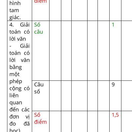
điểm
hình
tam
giác.
4. Giải
Số
1
toán có
câu
lời văn
- Giải
toán có
lời văn
bằng
một
phép
Câu
9
cộng có
số
liên
quan
đến các
Số
1,5
đơn vị
điểm
đo đã
học).