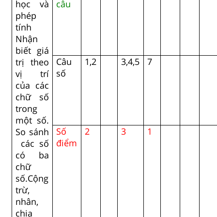
học và
câu
phép
tính
Nhận
biết giá
Câu
1,2
3,4,5
7
trị theo
số
vị trí
của các
chữ số
trong
một số.
Số
2
3
1
So sánh
điểm
các số
có ba
chữ
số.Cộng
trừ,
nhân,
chia