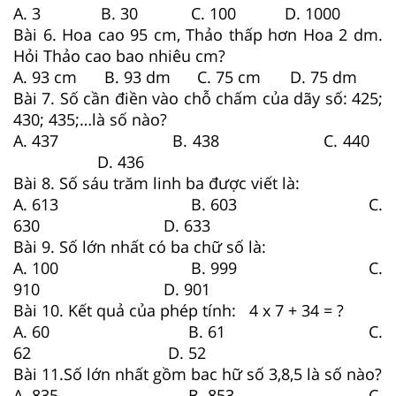
A. 3
B. 30
C. 100
D. 1000
Bài 6. Hoa cao 95 cm, Thảo thấp hơn Hoa 2 dm.
Hỏi Thảo cao bao nhiêu cm?
A. 93 cm
B. 93 dm
C. 75 cm
D. 75 dm
Bài 7. Số cần điền vào chỗ chấm của dãy số: 425;
430; 435;…là số nào?
A. 437 B. 438 C. 440
D. 436
Bài 8. Số sáu trăm linh ba được viết là:
A. 613 B. 603 C.
630 D. 633
Bài 9. Số lớn nhất có ba chữ số là:
A. 100 B. 999 C.
910 D. 901
Bài 10. Kết quả của phép tính: 4 x 7 + 34 = ?
A. 60 B. 61 C.
62 D. 52
Bài 11.Số lớn nhất gồm bac hữ số 3,8,5 là số nào?
A. 835 B. 853 C.