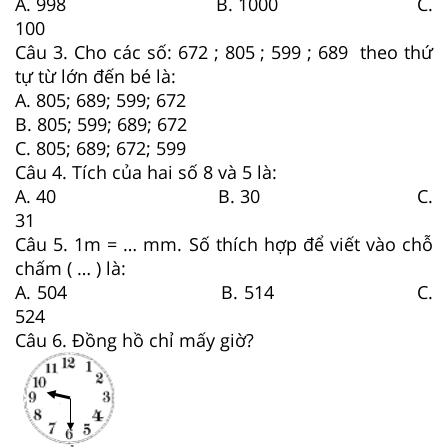
A. 998 B. 1000 C.
100
Câu 3. Cho các số: 672 ; 805 ; 599 ; 689 theo thứ
tự từ lớn đến bé là:
A. 805; 689; 599; 672
B. 805; 599; 689; 672
C. 805; 689; 672; 599
Câu 4. Tích của hai số 8 và 5 là:
A. 40 B. 30 C.
31
Câu 5. 1m = … mm. Số thích hợp để viết vào chỗ
chấm ( … ) là:
A. 504 B. 514 C.
524
Câu 6. Đồng hồ chỉ mấy giờ?