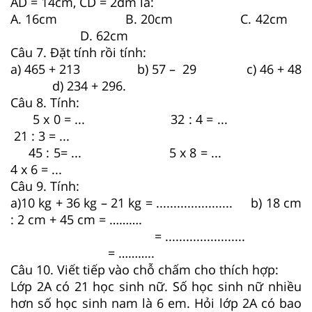
AD = 14cm, CD = 2dm là:
A. 16cm B. 20cm C. 42cm
D. 62cm
Câu 7.
Đặt tính rồi tính:
a) 465 + 213 b) 57 – 29 c) 46 + 48
d) 234 + 296.
Câu 8.
Tính:
5 x 0 = ... 32 : 4 = ...
21 : 3 = ...
45 : 5= ... 5 x 8 = ...
4 x 6 = ...
Câu 9. Tính:
a)10 kg + 36 kg – 21 kg = ...................... b) 18 cm
: 2 cm + 45 cm = ……….
= .......................
= ………..
Câu 10.
Viết tiếp vào chỗ chấm cho thích hợp:
Lớp 2A có 21 học sinh nữ. Số học sinh nữ nhiều
hơn số học sinh nam là 6 em. Hỏi lớp 2A có bao