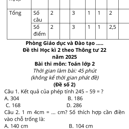
Tổng
Số
2
3
1
1
2
câu
Số
2
3
1
1
2,5
điểm
Phòng Giáo dục và Đào tạo .....
Đề thi Học kì 2 theo Thông tư 22
năm 2025
Bài thi môn: Toán lớp 2
Thời gian làm bài: 45 phút
(không kể thời gian phát đề)
(Đề số 2)
Câu 1. Kết quả của phép tính 245 – 59 = ?
A. 304 B. 186
C. 168 D. 286
Câu 2.
1 m 4cm = ... cm? Số thích hợp cần điền
vào chỗ trống là:
A. 140 cm B. 104 cm