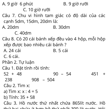
A. 9 giờ 6 phút B. 9 giờ rưỡi
C. 10 giờ rưỡi
Câu 7. Chu vi hình tam giác có độ dài của các
cạnh 5dm, 15dm, 20dm là:
A. 20dm B. 30dm
C. 40dm
Câu 8. Có 20 cái bánh xếp đều vào 4 hộp, mỗi hộp
xếp được bao nhiêu cái bánh ?
A. 24 cái B. 5 cái
C. 6 cái.
Phần 2. Tự luận
Câu 1. Đặt tính rồi tính:
52 + 48 90 – 54 451 +
238 908 – 504
Câu 2. Tìm x:
a) Tìm x: x : 4 = 5
b) Tính: 35 + 58
Câu 3. Hồ nước thứ nhất chứa 865lít nước. Hồ
thứ hai chứa ít hơn hồ thứ nhất 300 lít nước. Hỏi