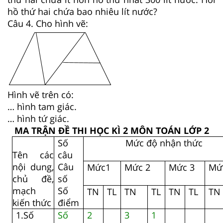
hồ thứ hai chứa bao nhiêu lít nước?
Câu 4. Cho hình vẽ:
Hình vẽ trên có:
… hình tam giác.
… hình tứ giác.
MA TRẬN ĐỀ THI HỌC KÌ 2 MÔN TOÁN LỚP 2
Số
Mức độ nhận thức
Tên các
câu
nội dung,
Câu
Mức1
Mức 2
Mức 3
Mứ
chủ đề,
số
mạch
Số
TN
TL
TN
TL
TN
TL
TN
kiến thức
điểm
1.Số
Số
2
3
1