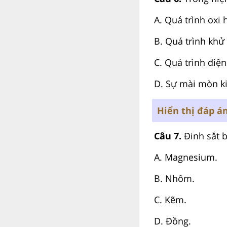
A.
Quá trình oxi 
B.
Quá trình khử 
C.
Quá trình điệ
D.
Sự mài mòn ki
Hiển thị đáp á
Câu 7.
Đinh sắt b
A. Magnesium.
B. Nhôm.
C. Kẽm.
D. Đồng.