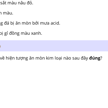
ỉ sắt màu nâu đỏ.
ỉn màu.
ng đá bị ăn mòn bởi mưa acid.
bị gỉ đồng màu xanh.
n
 về hiện tượng ăn mòn kim loại nào sau đây
đúng
?