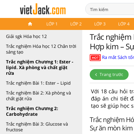
Trắc nghiệm Hóa 12 Chân trời
LỚP 1
LỚP 2
LỚP 3
LỚP 4
sáng tạo
Trắc nghiệm H
Giải sgk Hóa học 12
Hợp kim – Sự
Trắc nghiệm Hóa học 12 Chân trời
sáng tạo
Ra mắt Sách tổn
HOT
Trắc nghiệm Chương 1: Ester -
lipid. Xà phòng và chất giặt
rửa
Trang trước
Trắc nghiệm Bài 1: Ester – Lipid
Với 18 câu hỏi 
Trắc nghiệm Bài 2: Xà phòng và
đáp án chi tiết 
chất giặt rửa
tạo sẽ giúp học 
Trắc nghiệm Chương 2:
Carbohydrate
Trắc nghiệm Hóa
Trắc nghiệm Bài 3: Glucose và
Sự ăn mòn kim 
fructose