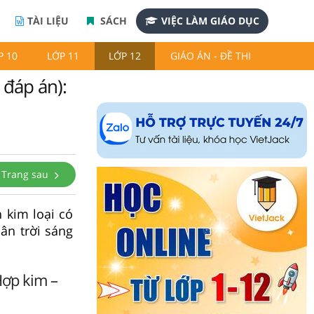
TÀI LIỆU
SÁCH
VIỆC LÀM GIÁO DỤC
P 10
LỚP 11
LỚP 12
GIÁO ÁN - ĐỀ THI
 đáp án):
Trang sau
 kim loại có
ân trời sáng
Hợp kim –