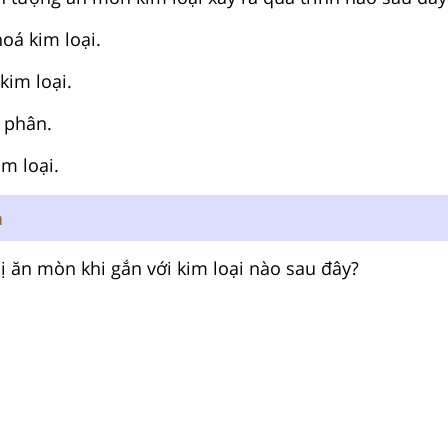
hoá kim loại
.
kim loại
.
n phân
.
m loại
.
n
ị ăn mòn khi gắn với kim loại nào sau đây?