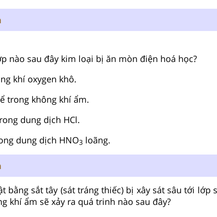
n
p nào sau đây kim loại bị ăn mòn điện hoá học?
ong khí oxygen khô.
ể trong không khí ẩm.
trong dung dịch HCl.
trong dung dịch HNO
loãng.
3
n
t bằng sắt tây (sát tráng thiếc) bị xây sát sâu tới lớp 
ng khí ẩm sẽ xảy ra quá trinh nào sau đây?