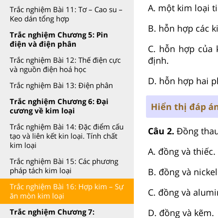
A. một kim loại ti
Trắc nghiệm Bài 11: Tơ – Cao su –
Keo dán tổng hợp
B. hỗn hợp các k
Trắc nghiệm Chương 5: Pin
điện và điện phân
C. hỗn hợp của 
định.
Trắc nghiệm Bài 12: Thế điện cực
và nguồn điện hoá học
D. hỗn hợp hai p
Trắc nghiệm Bài 13: Điện phân
Trắc nghiệm Chương 6: Đại
Hiển thị đáp á
cương về kim loại
Trắc nghiệm Bài 14: Đặc điểm cấu
Câu 2.
Đồng thau
tạo và liên kết kin loại. Tính chất
kim loại
A. đồng và thiếc.
Trắc nghiệm Bài 15: Các phương
pháp tách kim loại
B. đồng và nickel
Trắc nghiệm Bài 16: Hợp kim – Sự
C. đồng và alum
ăn mòn kim loại
D. đồng và kẽm.
Trắc nghiệm Chương 7: