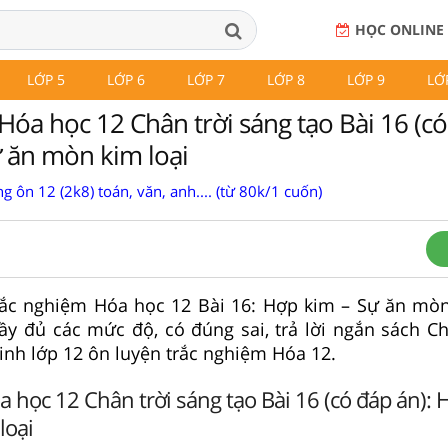
HỌC ONLINE
LỚP 5
LỚP 6
LỚP 7
LỚP 8
LỚP 9
LỚ
óa học 12 Chân trời sáng tạo Bài 16 (có
 ăn mòn kim loại
g ôn 12 (2k8) toán, văn, anh.... (từ 80k/1 cuốn)
trắc nghiệm Hóa học 12 Bài 16: Hợp kim – Sự ăn mòn
đầy đủ các mức độ, có đúng sai, trả lời ngắn sách Ch
sinh lớp 12 ôn luyện trắc nghiệm Hóa 12.
 học 12 Chân trời sáng tạo Bài 16 (có đáp án): 
loại