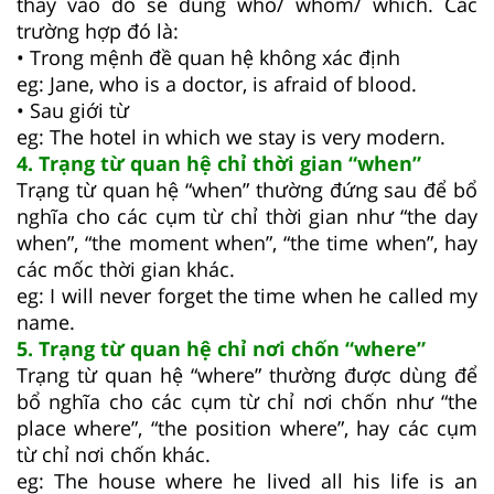
thay vào đó sẽ dùng who/ whom/ which. Các
trường hợp đó là:
• Trong mệnh đề quan hệ không xác định
eg: Jane, who is a doctor, is afraid of blood.
• Sau giới từ
eg: The hotel in which we stay is very modern.
4. Trạng từ quan hệ chỉ thời gian “when”
Trạng từ quan hệ “when” thường đứng sau để bổ
nghĩa cho các cụm từ chỉ thời gian như “the day
when”, “the moment when”, “the time when”, hay
các mốc thời gian khác.
eg: I will never forget the time when he called my
name.
5. Trạng từ quan hệ chỉ nơi chốn “where”
Trạng từ quan hệ “where” thường được dùng để
bổ nghĩa cho các cụm từ chỉ nơi chốn như “the
place where”, “the position where”, hay các cụm
từ chỉ nơi chốn khác.
eg: The house where he lived all his life is an