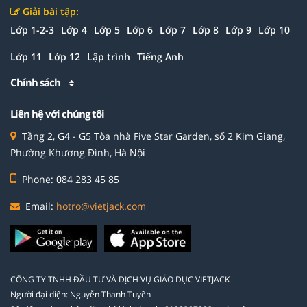
Giải bài tập:
Lớp 1-2-3
Lớp 4
Lớp 5
Lớp 6
Lớp 7
Lớp 8
Lớp 9
Lớp 10
Lớp 11
Lớp 12
Lập trình
Tiếng Anh
Chính sách
Liên hệ với chúng tôi
Tầng 2, G4 - G5 Tòa nhà Five Star Garden, số 2 Kim Giang,
Phường Khương Đình, Hà Nội
Phone: 084 283 45 85
Email:
hotro@vietjack.com
CÔNG TY TNHH ĐẦU TƯ VÀ DỊCH VỤ GIÁO DỤC VIETJACK
Người đại diện: Nguyễn Thanh Tuyền