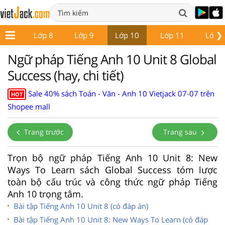
❯
ớp 7
Lớp 8
Lớp 9
Lớp 10
Lớp 11
Lớp 
Ngữ pháp Tiếng Anh 10 Unit 8 Global
Success (hay, chi tiết)
Sale 40% sách Toán - Văn - Anh 10 Vietjack 07-07 trên
HOT
Shopee mall
Trang trước
Trang sau
Trọn bộ ngữ pháp Tiếng Anh 10 Unit 8: New
Ways To Learn sách Global Success tóm lược
toàn bộ cấu trúc và công thức ngữ pháp Tiếng
Anh 10 trọng tâm.
Bài tập Tiếng Anh 10 Unit 8 (có đáp án)
Bài tập Tiếng Anh 10 Unit 8: New Ways To Learn (có đáp