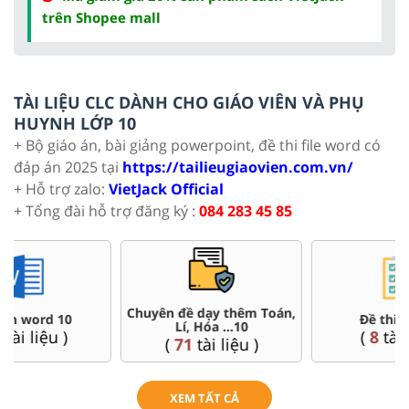
trên Shopee mall
TÀI LIỆU CLC DÀNH CHO GIÁO VIÊN VÀ PHỤ
HUYNH LỚP 10
+ Bộ giáo án, bài giảng powerpoint, đề thi file word có
đáp án 2025 tại
https://tailieugiaovien.com.vn/
+ Hỗ trợ zalo:
VietJack Official
+ Tổng đài hỗ trợ đăng ký :
084 283 45 85
Đề thi HSG 10
Trắc nghiệm đúng sai 10
(
8
tài liệu )
(
41
tài liệu )
XEM TẤT CẢ