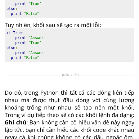
print
"True"
else
:
print
"False"
Tuy nhiên, khối sau sẽ tạo ra một lỗi:
if
True
:
print
"Answer"
print
"True"
else
:
print
"Answer"
print
"False"
QUẢNG CÁO
Do đó, trong Python thì tất cả các dòng liên tiếp
nhau mà được thụt đầu dòng với cùng lượng
khoảng trống như nhau sẽ tạo nên một khối.
Trong ví dụ tiếp theo sẽ có các khối lệnh đa dạng:
Ghi chú
: Bạn không cần cố hiểu vấn đề này ngay
lập tức, bạn chỉ cần hiểu các khối code khác nhau
ngay cả khi chúng không có các dấu ngoặc ôm.