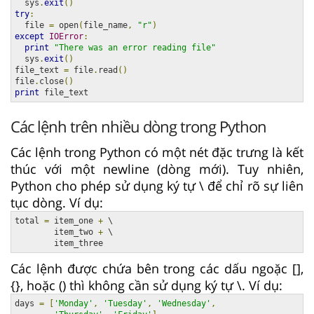
  sys
.
exit
()
try
:
  file 
=
 open
(
file_name
,
"r"
)
except
IOError
:
print
"There was an error reading file"
  sys
.
exit
()
file_text 
=
 file
.
read
()
file
.
close
()
print
 file_text
Các lệnh trên nhiều dòng trong Python
Các lệnh trong Python có một nét đặc trưng là kết
thúc với một newline (dòng mới). Tuy nhiên,
Python cho phép sử dụng ký tự \ để chỉ rõ sự liên
tục dòng. Ví dụ:
total 
=
 item_one 
+
 \

        item_two 
+
 \

        item_three
Các lệnh được chứa bên trong các dấu ngoặc [],
{}, hoặc () thì không cần sử dụng ký tự \. Ví dụ:
days 
=
[
'Monday'
,
'Tuesday'
,
'Wednesday'
,