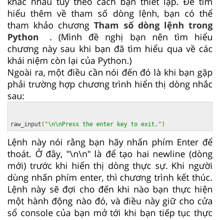
khác nhau tùy theo cách bạn thiết lập. Để tìm
hiểu thêm về tham số dòng lệnh, bạn có thể
tham khảo chương
Tham số dòng lệnh trong
Python
. (Mình đề nghị bạn nên tìm hiểu
chương này sau khi bạn đã tìm hiểu qua về các
khái niệm còn lại của Python.)
Ngoài ra, một điều cần nói đến đó là khi bạn gặp
phải trường hợp chương trình hiển thị dòng nhắc
sau:
raw_input
(
"\n\nPress the enter key to exit."
)
Lệnh này nói rằng bạn hãy nhấn phím Enter để
thoát. Ở đây, "\n\n" là để tạo hai newline (dòng
mới) trước khi hiển thị dòng thực sự. Khi người
dùng nhấn phím enter, thì chương trình kết thúc.
Lệnh này sẽ đợi cho đến khi nào bạn thực hiện
một hành động nào đó, và điều này giữ cho cửa
sổ console của bạn mở tới khi bạn tiếp tục thực