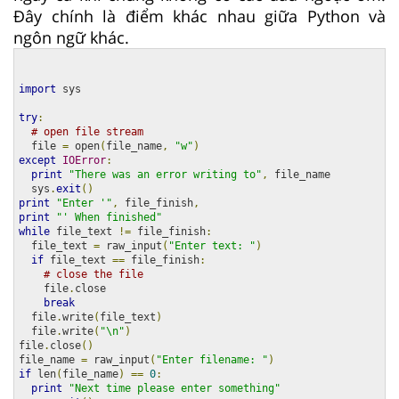
Đây chính là điểm khác nhau giữa Python và
ngôn ngữ khác.
import
 sys

try
:
# open file stream
  file 
=
 open
(
file_name
,
"w"
)
except
IOError
:
print
"There was an error writing to"
,
 file_name

  sys
.
exit
()
print
"Enter '"
,
 file_finish
,
print
"' When finished"
while
 file_text 
!=
 file_finish
:
  file_text 
=
 raw_input
(
"Enter text: "
)
if
 file_text 
==
 file_finish
:
# close the file
    file
.
close

break
  file
.
write
(
file_text
)
  file
.
write
(
"\n"
)
file
.
close
()
file_name 
=
 raw_input
(
"Enter filename: "
)
if
 len
(
file_name
)
==
0
:
print
"Next time please enter something"