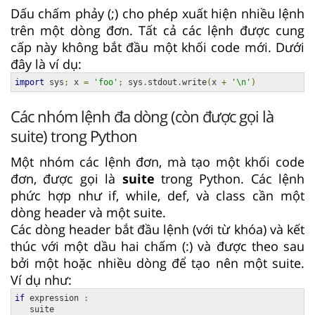
Dấu chấm phảy (;) cho phép xuất hiện nhiều lệnh
trên một dòng đơn. Tất cả các lệnh được cung
cấp này không bắt đầu một khối code mới. Dưới
đây là ví dụ:
import
 sys
;
 x 
=
'foo'
;
 sys
.
stdout
.
write
(
x 
+
'\n'
)
Các nhóm lệnh đa dòng (còn được gọi là
suite) trong Python
Một nhóm các lệnh đơn, mà tạo một khối code
đơn, được gọi là
suite
trong Python. Các lệnh
phức hợp như if, while, def, và class cần một
dòng header và một suite.
Các dòng header bắt đầu lệnh (với từ khóa) và kết
thúc với một dầu hai chấm (:) và được theo sau
bởi một hoặc nhiều dòng để tạo nên một suite.
Ví dụ như:
if
 expression 
: