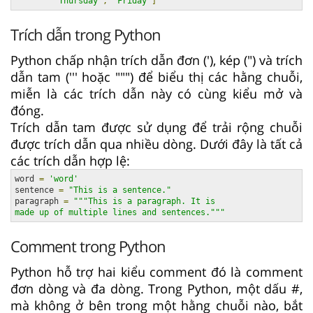
'Thursday'
,
'Friday'
]
Trích dẫn trong Python
Python chấp nhận trích dẫn đơn ('), kép (") và trích
dẫn tam (''' hoặc """) để biểu thị các hằng chuỗi,
miễn là các trích dẫn này có cùng kiểu mở và
đóng.
Trích dẫn tam được sử dụng để trải rộng chuỗi
được trích dẫn qua nhiều dòng. Dưới đây là tất cả
các trích dẫn hợp lệ:
word 
=
'word'
sentence 
=
"This is a sentence."
paragraph 
=
"""This is a paragraph. It is

made up of multiple lines and sentences."""
Comment trong Python
Python hỗ trợ hai kiểu comment đó là comment
đơn dòng và đa dòng. Trong Python, một dấu #,
mà không ở bên trong một hằng chuỗi nào, bắt