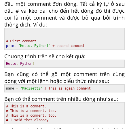
đầu một comment đơn dòng. Tất cả ký tự ở sau
dấu # và kéo dài cho đến hết dòng đó thì được
coi là một comment và được bỏ qua bởi trình
thông dịch. Ví dụ:
# First comment
print
"Hello, Python!"
# second comment
Chương trình trên sẽ cho kết quả:
Hello
,
Python
!
Bạn cũng có thể gõ một comment trên cùng
dòng với một lệnh hoặc biểu thức như sau:
name 
=
"Madisetti"
# This is again comment
Bạn có thể comment trên nhiều dòng như sau:
# This is a comment.
# This is a comment, too.
# This is a comment, too.
# I said that already.