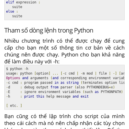
elif
 expression 
:
else
:
   suite
Tham số dòng lệnh trong Python
Nhiều chương trình có thể được chạy để cung
cấp cho bạn một số thông tin cơ bản về cách
chúng nên được chạy. Python cho bạn khả năng
để làm điều này với -h:
$ python 
-
h

usage
:
 python 
[
option
]
...
[-
c cmd 
|
-
m mod 
|
 file 
|
-]
[
arg
]
Options
and
 arguments 
(
and
 corresponding environment variable
-
c cmd 
:
 program passed 
in
as
string
(
terminates option list
)
-
d     
:
 debug output 
from
 parser 
(
also PYTHONDEBUG
=
x
)
-
E     
:
 ignore environment variables 
(
such 
as
 PYTHONPATH
)
-
h     
:
print
this
 help message 
and
exit
[
 etc
.
]
Bạn cũng có thể lập trình cho script của mình
theo cái cách mà nó nên chấp nhận các tùy chọn